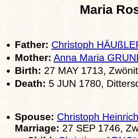
Maria Ro
Father:
Christoph HÄUßLE
Mother:
Anna Maria GRU
Birth:
27 MAY 1713, Zwönit
Death:
5 JUN 1780, Ditters
Spouse:
Christoph Heinri
Marriage:
27 SEP 1746, Zw