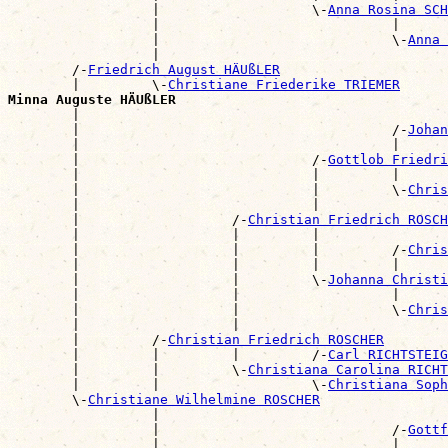
                  |                   \-
Anna Rosina SCH
                  |                             |      
                  |                             \-
Anna 
                  |                                    
        /-
Friedrich August HÄUßLER
        |         \-
Christiane Friederike TRIEMER
Minna Auguste HÄUßLER

        |                                             
        |                                       /-
Johan
        |                                       |      
        |                             /-
Gottlob Friedri
        |                             |         |      
        |                             |         \-
Chris
        |                             |                
        |                   /-
Christian Friedrich ROSCH
        |                   |         |                
        |                   |         |         /-
Chris
        |                   |         |         |      
        |                   |         \-
Johanna Christi
        |                   |                   |      
        |                   |                   \-
Chris
        |                   |                          
        |         /-
Christian Friedrich ROSCHER
        |         |         |         /-
Carl RICHTSTEIG
        |         |         \-
Christiana Carolina RICHT
        |         |                   \-
Christiana Soph
        \-
Christiane Wilhelmine ROSCHER
                  |                                    
                  |                             /-
Gottf
                  |                             |      