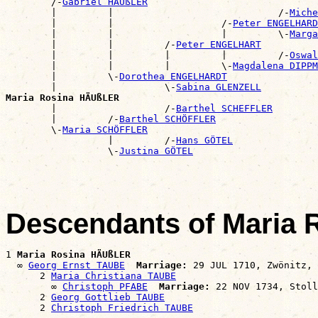
        /-
Gabriel HÄUßLER
        |         |                             /-
Miche
        |         |                   /-
Peter ENGELHARD
        |         |                   |         \-
Marga
        |         |         /-
Peter ENGELHART
        |         |         |         |         /-
Oswal
        |         |         |         \-
Magdalena DIPPM
        |         \-
Dorothea ENGELHARDT
        |                   \-
Sabina GLENZELL
Maria Rosina HÄUßLER

        |                   /-
Barthel SCHEFFLER
        |         /-
Barthel SCHÖFFLER
        \-
Maria SCHÖFFLER
                  |         /-
Hans GÖTEL
                  \-
Justina GÖTEL
Descendants of Maria
1 
Maria Rosina HÄUßLER
  ∞ 
Georg Ernst TAUBE
Marriage:
 29 JUL 1710, Zwönitz, 
      2 
Maria Christiana TAUBE
        ∞ 
Christoph PFABE
Marriage:
 22 NOV 1734, Stoll
      2 
Georg Gottlieb TAUBE
      2 
Christoph Friedrich TAUBE