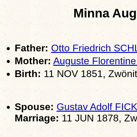
Minna Au
Father:
Otto Friedrich SC
Mother:
Auguste Florenti
Birth:
11 NOV 1851, Zwönit
Spouse:
Gustav Adolf FIC
Marriage:
11 JUN 1878, Zw