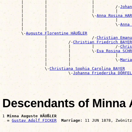
        |         |                   |                
        |         |                   |         /-
Johan
        |         |                   |         |      
        |         |                   \-
Anna Rosina HAR
        |         |                             |      
        |         |                             \-
Anna 
        |         |                                    
        \-
Auguste Florentine HÄUßLER
                  |                   /-
Christian Emanu
                  |         /-
Christian Friedrich BAYER
                  |         |         |         /-
Chris
                  |         |         \-
Eva Rosina SCHR
                  |         |                   |      
                  |         |                   \-
Maria
                  |         |                          
                  \-
Christiana Sophia Carolina BAYER
                            \-
Johanna Friederika DÖRFEL
Descendants of Minna
1 
Minna Auguste HÄUßLER
  ∞ 
Gustav Adolf FICKER
Marriage: