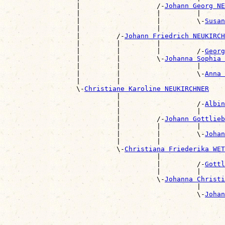
                  |                   /-
Johann Georg NE
                  |                   |         |      
                  |                   |         \-
Susan
                  |                   |                
                  |         /-
Johann Friedrich NEUKIRCH
                  |         |         |                
                  |         |         |         /-
Georg
                  |         |         \-
Johanna Sophia 
                  |         |                   |      
                  |         |                   \-
Anna 
                  |         |                          
                  \-
Christiane Karoline NEUKIRCHNER
                            |                          
                            |                   /-
Albin
                            |                   |      
                            |         /-
Johann Gottlie
                            |         |         |      
                            |         |         \-
Johan
                            |         |                
                            \-
Christiana Friederika WET
                                      |                
                                      |         /-
Gottl
                                      |         |      
                                      \-
Johanna Christi
                                                |      
                                                \-
Johan
                                                       