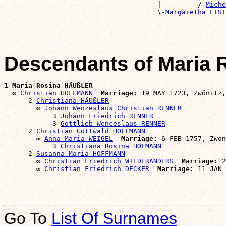
                                      |         /-
Miche
                                      \-
Margaretha LIST
Descendants of Maria
1 
Maria Rosina HÄUßLER
  ∞ 
Christian HOFFMANN
Marriage:
 19 MAY 1723, Zwönitz,
      2 
Christiana HÄUßLER
        ∞ 
Johann Wenzeslaus Christian RENNER
            3 
Johann Friedrich RENNER
            3 
Gottlieb Wenceslaus RENNER
      2 
Christian Gottwald HOFFMANN
        ∞ 
Anna Maria WEIGEL
Marriage:
 6 FEB 1757, Zwön
            3 
Christiana Rosina HOFMANN
      2 
Susanna Maria HOFFMANN
        ∞ 
Christian Friedrich WIEDERANDERS
Marriage:
 2
        ∞ 
Christian Friedrich DECKER
Marriage:
Go To
List Of Surnames