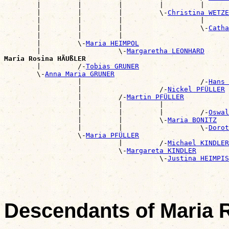
        |         |         |         |         |      
        |         |         |         \-
Christina WETZE
        |         |         |                   |      
        |         |         |                   \-
Catha
        |         |         |                          
        |         \-
Maria HEIMPOL
        |                   \-
Margaretha LEONHARD
Maria Rosina HÄUßLER

        |         /-
Tobias GRUNER
        \-
Anna Maria GRUNER
                  |                             /-
Hans 
                  |                   /-
Nickel PFÜLLER
                  |         /-
Martin PFÜLLER
                  |         |         |                
                  |         |         |         /-
Oswal
                  |         |         \-
Maria BONITZ
                  |         |                   \-
Dorot
                  \-
Maria PFÜLLER
                            |         /-
Michael KINDLER
                            \-
Margareta KINDLER
                                      \-
Justina HEIMPIS
Descendants of Maria