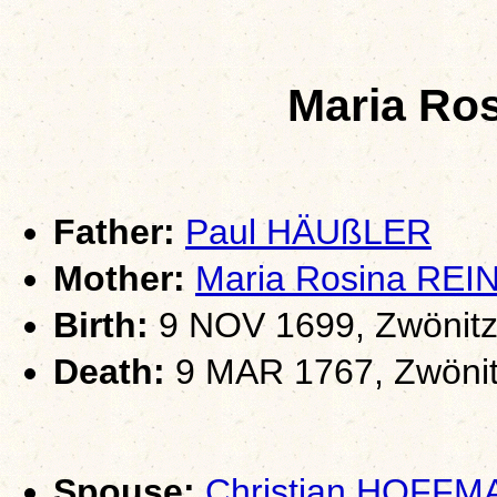
Maria Ro
Father:
Paul HÄUßLER
Mother:
Maria Rosina RE
Birth:
9 NOV 1699, Zwönitz
Death:
9 MAR 1767, Zwönit
Spouse:
Christian HOFF