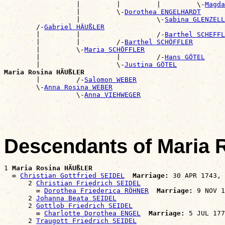
                  |         |         |         \-
Magda
                  |         \-
Dorothea ENGELHARDT
                  |                   \-
Sabina GLENZELL
        /-
Gabriel HÄUßLER
        |         |                   /-
Barthel SCHEFFL
        |         |         /-
Barthel SCHÖFFLER
        |         \-
Maria SCHÖFFLER
        |                   |         /-
Hans GÖTEL
        |                   \-
Justina GÖTEL
Maria Rosina HÄUßLER

        |         /-
Salomon WEBER
        \-
Anna Rosina WEBER
                  \-
Anna VIEHWEGER
Descendants of Maria
1 
Maria Rosina HÄUßLER
  ∞ 
Christian Gottfried SEIDEL
Marriage:
 30 APR 1743, 
      2 
Christian Friedrich SEIDEL
        ∞ 
Dorothea Friederica RÖHNER
Marriage:
 9 NOV 1
      2 
Johanna Beata SEIDEL
      2 
Gottlob Friedrich SEIDEL
        ∞ 
Charlotte Dorothea ENGEL
Marriage:
 5 JUL 177
      2 
Traugott Friedrich SEIDEL