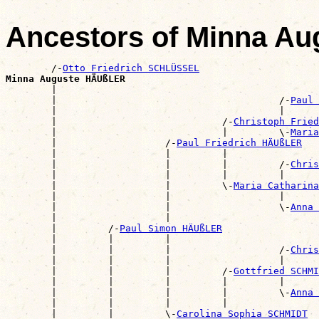
Ancestors of Minna A
        /-
Otto Friedrich SCHLÜSSEL
Minna Auguste HÄUßLER

        |                                             
        |                                       /-
Paul 
        |                                       |      
        |                             /-
Christoph Fried
        |                             |         \-
Maria
        |                   /-
Paul Friedrich HÄUßLER
        |                   |         |                
        |                   |         |         /-
Chris
        |                   |         |         |      
        |                   |         \-
Maria Catharina
        |                   |                   |      
        |                   |                   \-
Anna 
        |                   |                          
        |         /-
Paul Simon HÄUßLER
        |         |         |                          
        |         |         |                   /-
Chris
        |         |         |                   |      
        |         |         |         /-
Gottfried SCHMI
        |         |         |         |         |      
        |         |         |         |         \-
Anna 
        |         |         |         |                
        |         |         \-
Carolina Sophia SCHMIDT