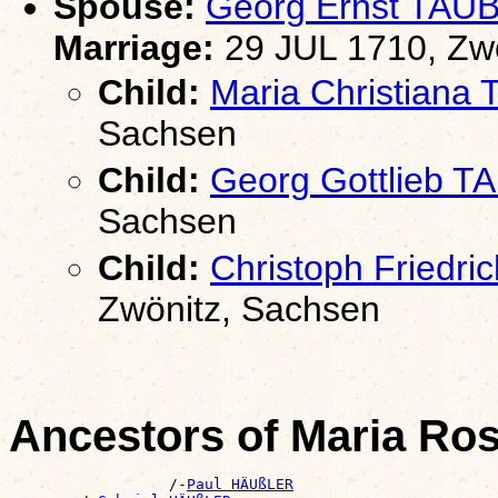
Spouse:
Georg Ernst TAU
Marriage:
29 JUL 1710, Zw
Child:
Maria Christiana
Sachsen
Child:
Georg Gottlieb T
Sachsen
Child:
Christoph Friedr
Zwönitz, Sachsen
Ancestors of Maria R
                  /-
Paul HÄUßLER