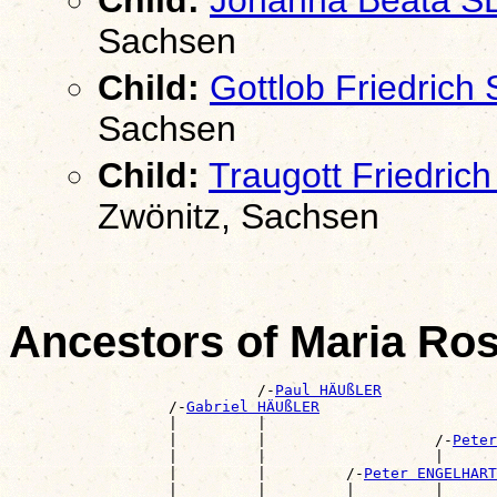
Sachsen
Child:
Gottlob Friedrich
Sachsen
Child:
Traugott Friedric
Zwönitz, Sachsen
Ancestors of Maria R
                            /-
Paul HÄUßLER
                  /-
Gabriel HÄUßLER
                  |         |                          
                  |         |                   /-
Peter
                  |         |                   |      
                  |         |         /-
Peter ENGELHART
                  |         |         |         |      