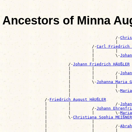
Ancestors of Minna A
                                                       
                                                /-
Chris
                                                |      
                                      /-
Carl Friedrich
                                      |         |      
                                      |         \-
Johan
                                      |                
                            /-
Johann Friedrich HÄUßLER
                            |         |                
                            |         |         /-
Johan
                            |         |         |      
                            |         \-
Johanna Maria G
                            |                   |      
                            |                   \-
Maria
                            |                          
                  /-
Friedrich August HÄUßLER
                  |         |                   /-
Johan
                  |         |         /-
Johann Ehrenfri
                  |         |         |         \-
Maria
                  |         \-
Christiana Sophia MEIßNER
                  |                   |                
                  |                   |         /-
Abrah
                  |                   |         |      