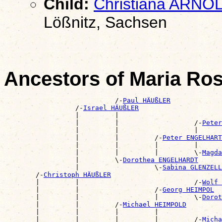
Child:
Christiana ARNO
Lößnitz, Sachsen
Ancestors of Maria R
                            /-
Paul HÄUßLER
                  /-
Israel HÄUßLER
                  |         |                          
                  |         |                   /-
Peter
                  |         |                   |      
                  |         |         /-
Peter ENGELHART
                  |         |         |         |      
                  |         |         |         \-
Magda
                  |         \-
Dorothea ENGELHARDT
                  |                   \-
Sabina GLENZELL
        /-
Christoph HÄUßLER
        |         |                             /-
Wolf 
        |         |                   /-
Georg HEIMPOL
        |         |                   |         \-
Dorot
        |         |         /-
Michael HEIMPOLD
        |         |         |         |                
        |         |         |         |         /-
Micha