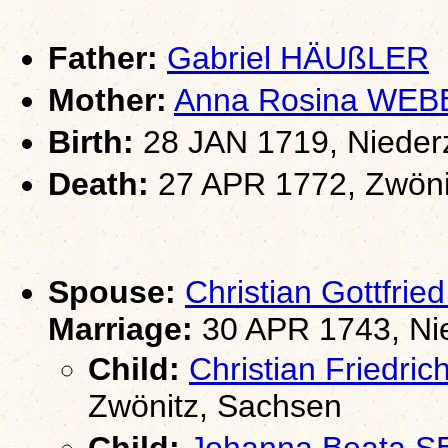
Father:
Gabriel HÄUßLER
Mother:
Anna Rosina WEB
Birth:
28 JAN 1719, Nieder
Death:
27 APR 1772, Zwöni
Spouse:
Christian Gottfri
Marriage:
30 APR 1743, Ni
Child:
Christian Friedri
Zwönitz, Sachsen
Child:
Johanna Beata S