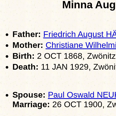
Minna Au
Father:
Friedrich August 
Mother:
Christiane Wilhe
Birth:
2 OCT 1868, Zwönitz
Death:
11 JAN 1929, Zwöni
Spouse:
Paul Oswald NE
Marriage:
26 OCT 1900, Zw