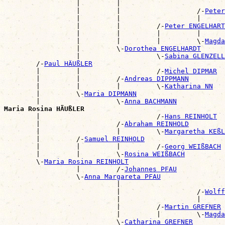
                  |         |                          
                  |         |                   /-
Peter
                  |         |                   |      
                  |         |         /-
Peter ENGELHART
                  |         |         |         |      
                  |         |         |         \-
Magda
                  |         \-
Dorothea ENGELHARDT
                  |                   \-
Sabina GLENZELL
        /-
Paul HÄUßLER
        |         |                   /-
Michel DIPMAR
        |         |         /-
Andreas DIPPMANN
        |         |         |         \-
Katharina NN
        |         \-
Maria DIPMANN
        |                   \-
Anna BACHMANN
Maria Rosina HÄUßLER

        |                             /-
Hans REINHOLT
        |                   /-
Abraham REINHOLD
        |                   |         \-
Margaretha KEßL
        |         /-
Samuel REINHOLD
        |         |         |         /-
Georg WEIßBACH
        |         |         \-
Rosina WEIßBACH
        \-
Maria Rosina REINHOLT
                  |         /-
Johannes PFAU
                  \-
Anna Margareta PFAU
                            |                          
                            |                   /-
Wolff
                            |                   |      
                            |         /-
Martin GREFNER
                            |         |         \-
Magda
                            \-
Catharina GREFNER