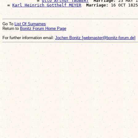
              ∞ 
Otto Arthur TAUBERT
Marriage:
 23 MAY 1
  ∞ 
Karl Heinrich Gotthelf MEYER
Marriage:
Go To
List Of Surnames
Return to
Bonitz Forum Home Page
For further information email:
Jochen Bonitz [webmaster@bonitz-forum.de]