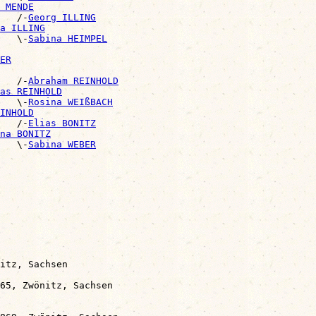
 MENDE
   /-
Georg ILLING
a ILLING
   \-
Sabina HEIMPEL
ER
   /-
Abraham REINHOLD
as REINHOLD
   \-
Rosina WEIßBACH
INHOLD
   /-
Elias BONITZ
na BONITZ
   \-
Sabina WEBER
itz, Sachsen

65, Zwönitz, Sachsen
