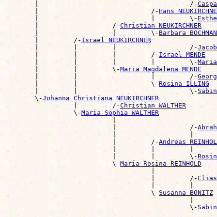

        |                                       /-
Caspa
        |                             /-
Hans NEUKIRCHNE
        |                             |         \-
Esthe
        |                   /-
Christian NEUKIRCHNER
        |                   |         \-
Barbara BOCHMAN
        |         /-
Israel NEUKIRCHNER
        |         |         |                   /-
Jacob
        |         |         |         /-
Israel MENDE
        |         |         |         |         \-
Maria
        |         |         \-
Maria Magdalena MENDE
        |         |                   |         /-
Georg
        |         |                   \-
Rosina ILLING
        |         |                             \-
Sabin
        \-
Johanna Christiana NEUKIRCHNER
                  |         /-
Christian WALTHER
                  \-
Maria Sophia WALTHER
                            |                          
                            |                   /-
Abrah
                            |                   |      
                            |         /-
Andreas REINHOL
                            |         |         |      
                            |         |         \-
Rosin
                            \-
Maria Rosina REINHOLD
                                      |                
                                      |         /-
Elias
                                      |         |      
                                      \-
Susanna BONITZ
                                                |      
                                                \-
Sabin
                                                       