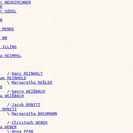
r NEUKIRCHNER
R
r GÖDEL
N
 MENDE
 NN
 ILLING
a HEIMPEL
   /-
Hans REINHOLT
am REINHOLD
   \-
Margaretha KEßLER
D
   /-
Georg WEIßBACH
a WEIßBACH
   /-
Jacob BONITZ
 BONITZ
   \-
Margaretha BOCHMANN
   /-
Christoph WEBER
a WEBER
   \-
Anna PFAB