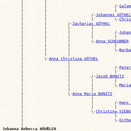
        |         |                                    
        |         |                             /-
Salom
        |         |                             |      
        |         |                   /-
Johannes GÖTHEL
        |         |                   |         \-
Chris
        |         |         /-
Zacharias GÖTHEL
        |         |         |         |                
        |         |         |         |         /-
Johan
        |         |         |         |         |      
        |         |         |         \-
Anna SCHEUBNER
        |         |         |                   |      
        |         |         |                   \-
Barba
        |         |         |                          
        |         \-
Anna Christina GÖTHEL
        |                   |                          
        |                   |                   /-
Peter
        |                   |                   |      
        |                   |         /-
Jacob BONITZ
        |                   |         |         |      
        |                   |         |         \-
Maria
        |                   |         |                
        |                   \-
Anna Maria BONITZ
        |                             |                
        |                             |         /-
Hans 
        |                             |         |      
        |                             \-
Christina SIEBE
        |                                       |      
        |                                       \-
Esthe
        |                                              
Johanna Rebecca HÄUßLER