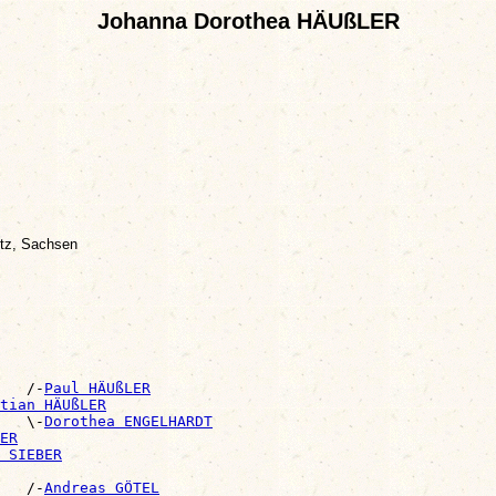
Johanna Dorothea HÄUßLER
tz, Sachsen
   /-
Paul HÄUßLER
tian HÄUßLER
   \-
Dorothea ENGELHARDT
ER
 SIEBER
   /-
Andreas GÖTEL