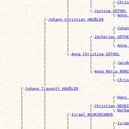
                            |         |         /-
Chris
                            |         |         |      
                            |         \-
Justina GÖTHEL
                            |                   \-
Anna 
                  /-
Johann Christian HÄUßLER
                  |         |                          
                  |         |                   /-
Johan
                  |         |                   |      
                  |         |         /-
Zacharias GÖTHE
                  |         |         |         |      
                  |         |         |         \-
Anna 
                  |         |         |                
                  |         \-
Anna Christina GÖTHEL
                  |                   |                
                  |                   |         /-
Jacob
                  |                   |         |      
                  |                   \-
Anna Maria BONI
                  |                             |      
                  |                             \-
Chris
                  |                                    
        /-
Johann Traugott HÄUßLER
        |         |                                    
        |         |                             /-
Hans 
        |         |                             |      
        |         |                   /-
Christian NEUKI
        |         |                   |         \-
Barba
        |         |         /-
Israel NEUKIRCHNER
        |         |         |         |                
        |         |         |         |         /-
Israe
        |         |         |         |         |      