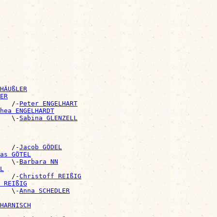
HÄUßLER
ER
   /-
Peter ENGELHART
hea ENGELHARDT
   \-
Sabina GLENZELL
   /-
Jacob GÖDEL
as GÖTEL
   \-
Barbara NN
L
   /-
Christoff REIßIG
 REIßIG
   \-
Anna SCHEDLER
HARNISCH