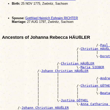
Birth:
25 NOV 1775, Zwönitz, Sachsen
Spouse:
Gottfried Heinrich Ephraim RICHTER
Marriage:
27 AUG 1797, Zwönitz, Sachsen
Ancestors of Johanna Rebecca HÄUßLER
                                                /-
Paul 
                                      /-
Christian HÄUßL
                                      |         |      
                                      |         \-
Dorot
                                      |                
                            /-
Christian HÄUßLER
                            |         \-
Maria SIEBER
                  /-
Johann Christian HÄUßLER
                  |         |                          
                  |         |                   /-
Andre
                  |         |                   |      
                  |         |         /-
Christian GÖTHE
                  |         |         |         |      
                  |         |         |         \-
Beata
                  |         |         |                
                  |         \-
Justina GÖTHEL
                  |                   \-
Anna Catharina 
        /-
Johann Christian HÄUßLER