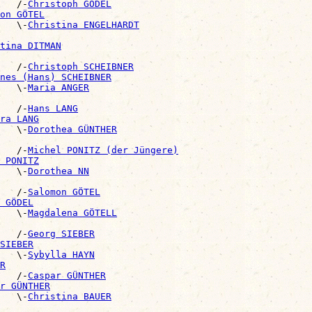
   /-
Christoph GÖDEL
on GÖTEL
   \-
Christina ENGELHARDT
tina DITMAN
   /-
Christoph SCHEIBNER
nes (Hans) SCHEIBNER
   \-
Maria ANGER
   /-
Hans LANG
ra LANG
   \-
Dorothea GÜNTHER
   /-
Michel PONITZ (der Jüngere)
 PONITZ
   \-
Dorothea NN
   /-
Salomon GÖTEL
 GÖDEL
   \-
Magdalena GÖTELL
   /-
Georg SIEBER
SIEBER
   \-
Sybylla HAYN
R
   /-
Caspar GÜNTHER
r GÜNTHER
   \-
Christina BAUER