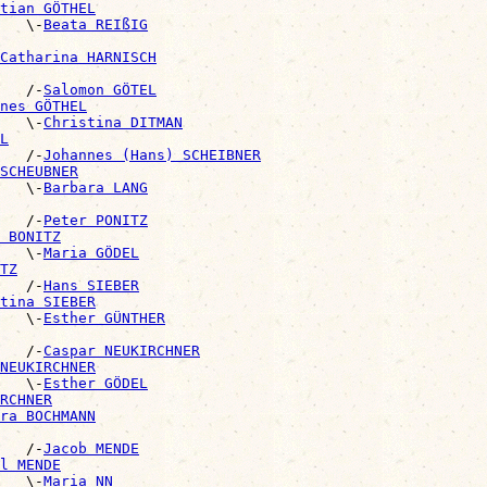
tian GÖTHEL
   \-
Beata REIßIG
Catharina HARNISCH
   /-
Salomon GÖTEL
nes GÖTHEL
   \-
Christina DITMAN
L
   /-
Johannes (Hans) SCHEIBNER
SCHEUBNER
   \-
Barbara LANG
   /-
Peter PONITZ
 BONITZ
   \-
Maria GÖDEL
TZ
   /-
Hans SIEBER
tina SIEBER
   \-
Esther GÜNTHER
   /-
Caspar NEUKIRCHNER
NEUKIRCHNER
   \-
Esther GÖDEL
RCHNER
ra BOCHMANN
   /-
Jacob MENDE
l MENDE
   \-
Maria NN