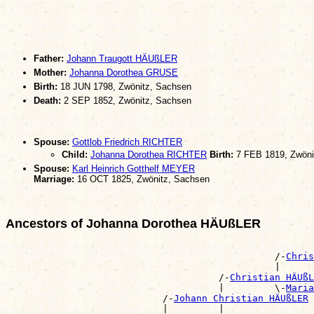
Father:
Johann Traugott HÄUßLER
Mother:
Johanna Dorothea GRUSE
Birth:
18 JUN 1798, Zwönitz, Sachsen
Death:
2 SEP 1852, Zwönitz, Sachsen
Spouse:
Gottlob Friedrich RICHTER
Child:
Johanna Dorothea RICHTER
Birth:
7 FEB 1819, Zwöni
Spouse:
Karl Heinrich Gotthelf MEYER
Marriage:
16 OCT 1825, Zwönitz, Sachsen
Ancestors of Johanna Dorothea HÄUßLER
                                                       
                                                /-
Chris
                                                |      
                                      /-
Christian HÄUßL
                                      |         \-
Maria
                            /-
Johann Christian HÄUßLER
                            |         |                