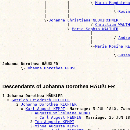
        |         |         |         \-
Maria Magdalena
        |         |         |                   |      
        |         |         |                   \-
Rosin
        |         |         |                          
        |         \-
Johanna Christiana NEUKIRCHNER
        |                   |         /-
Christian WALTH
        |                   \-
Maria Sophia WALTHER
        |                             |                
        |                             |         /-
Andre
        |                             |         |      
        |                             \-
Maria Rosina RE
        |                                       |      
        |                                       \-
Susan
        |                                              
Johanna Dorothea HÄUßLER

        \-
Johanna Dorothea GRUSE
Descendants of Johanna Dorothea HÄUßLER
1 
Johanna Dorothea HÄUßLER
  ∞ 
Gottlob Friedrich RICHTER
      2 
Johanna Dorothea RICHTER
        ∞ 
Karl August KEMPT
Marriage:
 5 JUL 1840, Zwön
            3 
Auguste Wilhelmine KEMPT
              ∞ 
Carl August HENNIG
Marriage:
 25 JUN 18
            3 
Ida Auguste KEMPT
            3 
Minna Auguste KEMPT