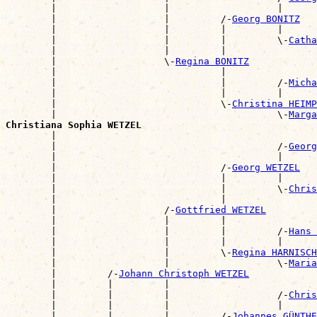
        |                   |                   |      
        |                   |         /-
Georg BONITZ
        |                   |         |         |      
        |                   |         |         \-
Catha
        |                   |         |                
        |                   \-
Regina BONITZ
        |                             |                
        |                             |         /-
Micha
        |                             |         |      
        |                             \-
Christina HEIMP
        |                                       \-
Marga
Christiana Sophia WETZEL

        |                                             
        |                                       /-
Georg
        |                                       |      
        |                             /-
Georg WETZEL
        |                             |         |      
        |                             |         \-
Chris
        |                             |                
        |                   /-
Gottfried WETZEL
        |                   |         |                
        |                   |         |         /-
Hans 
        |                   |         |         |      
        |                   |         \-
Regina HARNISCH
        |                   |                   \-
Maria
        |         /-
Johann Christoph WETZEL
        |         |         |                          
        |         |         |                   /-
Chris
        |         |         |                   |      
        |         |         |         /-
Johannes GÜNTHE