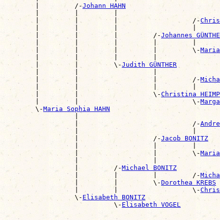
        |         /-
Johann HAHN
        |         |         |                          
        |         |         |                   /-
Chris
        |         |         |                   |      
        |         |         |         /-
Johannes GÜNTHE
        |         |         |         |         |      
        |         |         |         |         \-
Maria
        |         |         |         |                
        |         |         \-
Judith GÜNTHER
        |         |                   |                
        |         |                   |         /-
Micha
        |         |                   |         |      
        |         |                   \-
Christina HEIMP
        |         |                             \-
Marga
        \-
Maria Sophia HAHN
                  |                                    
                  |                             /-
Andre
                  |                             |      
                  |                   /-
Jacob BONITZ
                  |                   |         |      
                  |                   |         \-
Maria
                  |                   |                
                  |         /-
Michael BONITZ
                  |         |         |         /-
Micha
                  |         |         \-
Dorothea KREBS
                  |         |                   \-
Chris
                  \-
Elisabeth BONITZ
                            \-
Elisabeth VOGEL