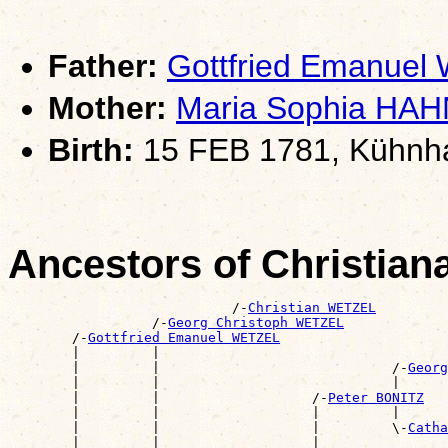
Father:
Gottfried Emanue
Mother:
Maria Sophia HAH
Birth:
15 FEB 1781, Kühnha
Ancestors of Christia
                            /-
Christian WETZEL
                  /-
Georg Christoph WETZEL
        /-
Gottfried Emanuel WETZEL
        |         |                                    
        |         |                             /-
Georg
        |         |                             |      
        |         |                   /-
Peter BONITZ
        |         |                   |         |      
        |         |                   |         \-
Catha
        |         |                   |                