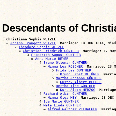
                                                       
Descendants of Christ
1 
Christiana Sophia WETZEL
  ∞ 
Johann Traugott WETZEL
Marriage:
 19 JUN 1814, Nied
      2 
Theodore Sophie WETZEL
        ∞ 
Christian Friedrich GÜNTHER
Marriage:
 17 NOV
            3 
Friedrich August GÜNTHER
              ∞ 
Anna Marie BEYER
                  4 
Bruno Ottomar GÜNTHER
                    ∞ 
Minna Lea ROSCHER
Marriage:
 23 M
                        5 
Frida Lea GÜNTHER
                          ∞ 
Bruno Ernst REIßNER
Marria
                        5 
Martha Johanne GÜNTHER
                          ∞ 
Gustav Albert BECHER
                        5 
Hertha Ilse GÜNTHER
                          ∞ 
Kurt Albin HERZOG
Marriage
                  4 
Richard Albin GÜNTHER
                    ∞ 
Minna Olga MEY
Marriage:
 23 DEC 
                  4 
Ida Marie GÜNTHER
                  4 
Meta Linda GÜNTHER
                    ∞ 
Alfred Walther VIEHWEGER
Marriag