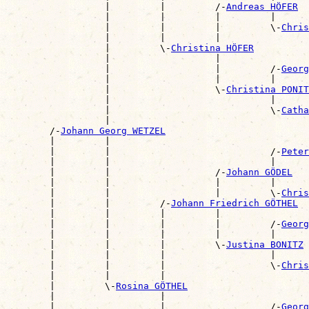
                  |         |         /-
Andreas HÖFER
                  |         |         |         |      
                  |         |         |         \-
Chris
                  |         |         |                
                  |         \-
Christina HÖFER
                  |                   |                
                  |                   |         /-
Georg
                  |                   |         |      
                  |                   \-
Christina PONIT
                  |                             |      
                  |                             \-
Catha
                  |                                    
        /-
Johann Georg WETZEL
        |         |                                    
        |         |                             /-
Peter
        |         |                             |      
        |         |                   /-
Johann GÖDEL
        |         |                   |         |      
        |         |                   |         \-
Chris
        |         |         /-
Johann Friedrich GÖTHEL
        |         |         |         |                
        |         |         |         |         /-
Georg
        |         |         |         |         |      
        |         |         |         \-
Justina BONITZ
        |         |         |                   |      
        |         |         |                   \-
Chris
        |         |         |                          
        |         \-
Rosina GÖTHEL
        |                   |                          
        |                   |                   /-
Georg