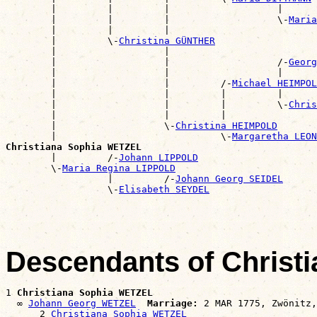
        |         |         |                   |      
        |         |         |                   \-
Maria
        |         |         |                          
        |         \-
Christina GÜNTHER
        |                   |                          
        |                   |                   /-
Georg
        |                   |                   |      
        |                   |         /-
Michael HEIMPOL
        |                   |         |         |      
        |                   |         |         \-
Chris
        |                   |         |                
        |                   \-
Christina HEIMPOLD
        |                             \-
Margaretha LEON
Christiana Sophia WETZEL

        |         /-
Johann LIPPOLD
        \-
Maria Regina LIPPOLD
                  |         /-
Johann Georg SEIDEL
                  \-
Elisabeth SEYDEL
Descendants of Christ
1 
Christiana Sophia WETZEL
  ∞ 
Johann Georg WETZEL
Marriage:
 2 MAR 1775, Zwönitz,
      2 
Christiana Sophia WETZEL