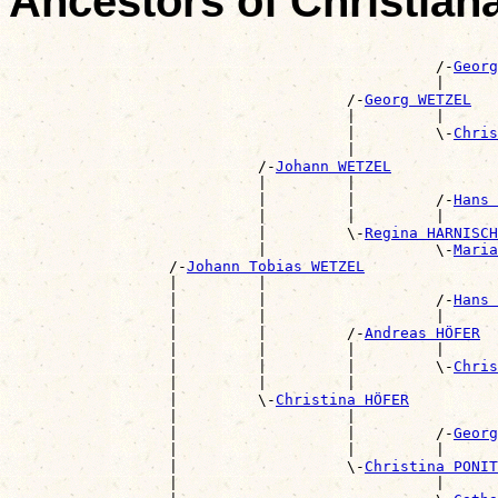
Ancestors of Christia
                                                       
                                                /-
Georg
                                                |      
                                      /-
Georg WETZEL
                                      |         |      
                                      |         \-
Chris
                                      |                
                            /-
Johann WETZEL
                            |         |                
                            |         |         /-
Hans 
                            |         |         |      
                            |         \-
Regina HARNISCH
                            |                   \-
Maria
                  /-
Johann Tobias WETZEL
                  |         |                          
                  |         |                   /-
Hans 
                  |         |                   |      
                  |         |         /-
Andreas HÖFER
                  |         |         |         |      
                  |         |         |         \-
Chris
                  |         |         |                
                  |         \-
Christina HÖFER
                  |                   |                
                  |                   |         /-
Georg
                  |                   |         |      
                  |                   \-
Christina PONIT
                  |                             |      