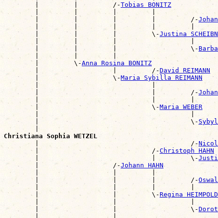
        |         |         /-
Tobias BONITZ
        |         |         |         |                
        |         |         |         |         /-
Johan
        |         |         |         |         |      
        |         |         |         \-
Justina SCHEIBN
        |         |         |                   |      
        |         |         |                   \-
Barba
        |         |         |                          
        |         \-
Anna Rosina BONITZ
        |                   |         /-
David REIMANN
        |                   \-
Maria Sybilla REIMANN
        |                             |                
        |                             |         /-
Johan
        |                             |         |      
        |                             \-
Maria WEBER
        |                                       |      
        |                                       \-
Sybyl
        |                                              
Christiana Sophia WETZEL

        |                                       /-
Nicol
        |                             /-
Christoph HAHN
        |                             |         \-
Justi
        |                   /-
Johann HAHN
        |                   |         |                
        |                   |         |         /-
Oswal
        |                   |         |         |      
        |                   |         \-
Regina HEIMPOLD
        |                   |                   |      
        |                   |                   \-
Dorot
        |                   |                          