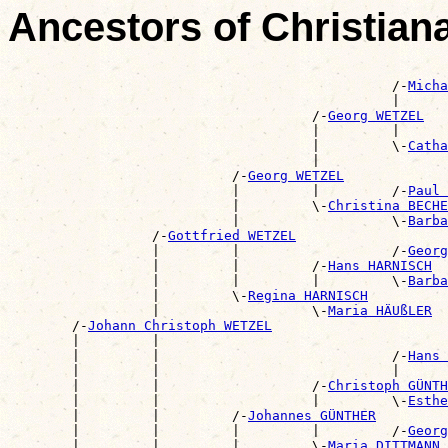
Ancestors of Christia
                                                       
                                                /-
Micha
                                                |      
                                      /-
Georg WETZEL
                                      |         |      
                                      |         \-
Catha
                                      |                
                            /-
Georg WETZEL
                            |         |         /-
Paul 
                            |         \-
Christina BECHE
                            |                   \-
Barba
                  /-
Gottfried WETZEL
                  |         |                   /-
Georg
                  |         |         /-
Hans HARNISCH
                  |         |         |         \-
Barba
                  |         \-
Regina HARNISCH
                  |                   \-
Maria HÄUßLER
        /-
Johann Christoph WETZEL
        |         |                                    
        |         |                             /-
Hans 
        |         |                             |      
        |         |                   /-
Christoph GÜNTH
        |         |                   |         \-
Esthe
        |         |         /-
Johannes GÜNTHER
        |         |         |         |         /-
Georg
        |         |         |         \-
Maria DITTMANN