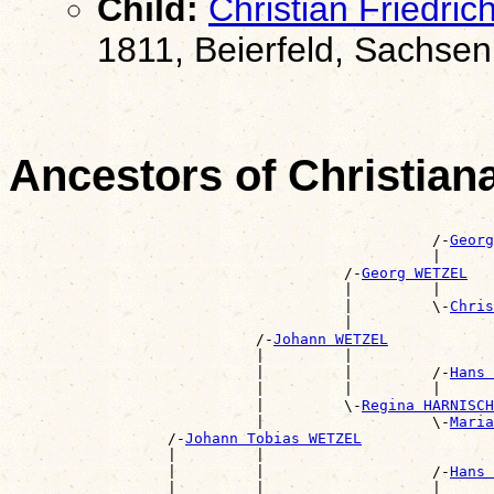
Child:
Christian Friedr
1811, Beierfeld, Sachsen
Ancestors of Christia
                                                       
                                                /-
Georg
                                                |      
                                      /-
Georg WETZEL
                                      |         |      
                                      |         \-
Chris
                                      |                
                            /-
Johann WETZEL
                            |         |                
                            |         |         /-
Hans 
                            |         |         |      
                            |         \-
Regina HARNISCH
                            |                   \-
Maria
                  /-
Johann Tobias WETZEL
                  |         |                          
                  |         |                   /-
Hans 
                  |         |                   |      