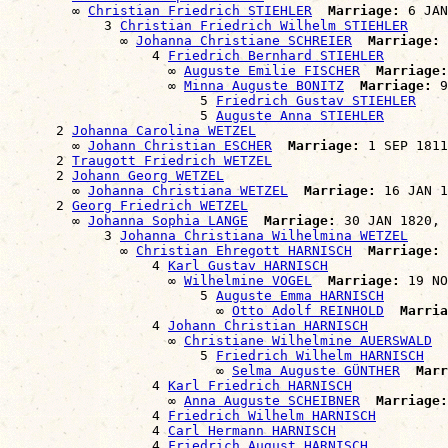
        ∞ 
Christian Friedrich STIEHLER
Marriage:
 6 JAN
            3 
Christian Friedrich Wilhelm STIEHLER
              ∞ 
Johanna Christiane SCHREIER
Marriage:
 
                  4 
Friedrich Bernhard STIEHLER
                    ∞ 
Auguste Emilie FISCHER
Marriage:
                    ∞ 
Minna Auguste BONITZ
Marriage:
 9
                        5 
Friedrich Gustav STIEHLER
                        5 
Auguste Anna STIEHLER
      2 
Johanna Carolina WETZEL
        ∞ 
Johann Christian ESCHER
Marriage:
 1 SEP 1811
      2 
Traugott Friedrich WETZEL
      2 
Johann Georg WETZEL
        ∞ 
Johanna Christiana WETZEL
Marriage:
 16 JAN 1
      2 
Georg Friedrich WETZEL
        ∞ 
Johanna Sophia LANGE
Marriage:
 30 JAN 1820, 
            3 
Johanna Christiana Wilhelmina WETZEL
              ∞ 
Christian Ehregott HARNISCH
Marriage:
 
                  4 
Karl Gustav HARNISCH
                    ∞ 
Wilhelmine VOGEL
Marriage:
 19 NO
                        5 
Auguste Emma HARNISCH
                          ∞ 
Otto Adolf REINHOLD
Marria
                  4 
Johann Christian HARNISCH
                    ∞ 
Christiane Wilhelmine AUERSWALD
                        5 
Friedrich Wilhelm HARNISCH
                          ∞ 
Selma Auguste GÜNTHER
Marr
                  4 
Karl Friedrich HARNISCH
                    ∞ 
Anna Auguste SCHEIBNER
Marriage:
                  4 
Friedrich Wilhelm HARNISCH
                  4 
Carl Hermann HARNISCH
                  4 
Friedrich August HARNISCH