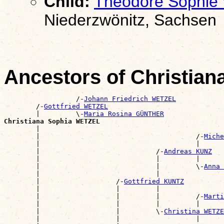
Child:
Theodore Sophi
Niederzwönitz, Sachsen
Ancestors of Christia
                  /-
Johann Friedrich WETZEL
        /-
Gottfried WETZEL
        |         \-
Maria Rosina GÜNTHER
Christiana Sophia WETZEL

        |                                             
        |                                       /-
Miche
        |                                       |      
        |                             /-
Andreas KUNZ
        |                             |         |      
        |                             |         \-
Anna 
        |                             |                
        |                   /-
Gottfried KUNTZ
        |                   |         |                
        |                   |         |         /-
Marti
        |                   |         |         |      
        |                   |         \-
Christina WETZE
        |                   |                   |      