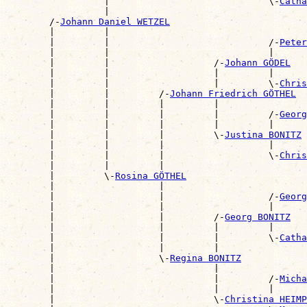
                  |                             \-
Catha
                  |                                    
        /-
Johann Daniel WETZEL
        |         |                                    
        |         |                             /-
Peter
        |         |                             |      
        |         |                   /-
Johann GÖDEL
        |         |                   |         |      
        |         |                   |         \-
Chris
        |         |         /-
Johann Friedrich GÖTHEL
        |         |         |         |                
        |         |         |         |         /-
Georg
        |         |         |         |         |      
        |         |         |         \-
Justina BONITZ
        |         |         |                   |      
        |         |         |                   \-
Chris
        |         |         |                          
        |         \-
Rosina GÖTHEL
        |                   |                          
        |                   |                   /-
Georg
        |                   |                   |      
        |                   |         /-
Georg BONITZ
        |                   |         |         |      
        |                   |         |         \-
Catha
        |                   |         |                
        |                   \-
Regina BONITZ
        |                             |                
        |                             |         /-
Micha
        |                             |         |      
        |                             \-
Christina HEIMP