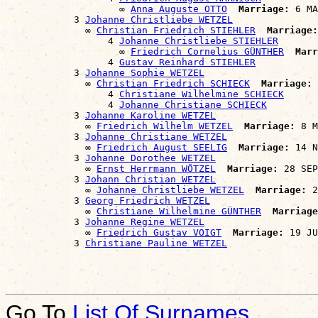
                    ∞ 
Anna Auguste OTTO
Marriage:
 6 MA
            3 
Johanne Christliebe WETZEL
              ∞ 
Christian Friedrich STIEHLER
Marriage:
                  4 
Johanne Christliebe STIEHLER
                    ∞ 
Friedrich Cornelius GÜNTHER
Marr
                  4 
Gustav Reinhard STIEHLER
            3 
Johanne Sophie WETZEL
              ∞ 
Christian Friedrich SCHIECK
Marriage:
 
                  4 
Christiane Wilhelmine SCHIECK
                  4 
Johanne Christiane SCHIECK
            3 
Johanne Karoline WETZEL
              ∞ 
Friedrich Wilhelm WETZEL
Marriage:
 8 M
            3 
Johanne Christiane WETZEL
              ∞ 
Friedrich August SEELIG
Marriage:
 14 N
            3 
Johanne Dorothee WETZEL
              ∞ 
Ernst Herrmann WÖTZEL
Marriage:
 28 SEP
            3 
Johann Christian WETZEL
              ∞ 
Johanne Christliebe WETZEL
Marriage:
 2
            3 
Georg Friedrich WETZEL
              ∞ 
Christiane Wilhelmine GÜNTHER
Marriage
            3 
Johanne Regine WETZEL
              ∞ 
Friedrich Gustav VOIGT
Marriage:
 19 JU
            3 
Christiane Pauline WETZEL
Go To
List Of Surnames