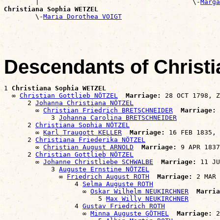
        |                                       \-
Marga
Christiana Sophia WETZEL

        \-
Maria Dorothea VOIGT
Descendants of Christ
1 
Christiana Sophia WETZEL
  ∞ 
Christian Gottlieb NÖTZEL
Marriage:
 28 OCT 1798, Z
      2 
Johanna Christiana NÖTZEL
        ∞ 
Christian Friedrich BRETSCHNEIDER
Marriage:
 
            3 
Johanna Carolina BRETSCHNEIDER
      2 
Christiana Sophia NÖTZEL
        ∞ 
Karl Traugott KELLER
Marriage:
 16 FEB 1835, 
      2 
Christiana Friederika NÖTZEL
        ∞ 
Christian August ARNOLD
Marriage:
 9 APR 1837
      2 
Christian Gottlieb NÖTZEL
        ∞ 
Johanne Christliebe SCHWALBE
Marriage:
 11 JU
            3 
Auguste Ernstine NÖTZEL
              ∞ 
Friedrich August ROTH
Marriage:
 2 MAR 
                  4 
Selma Auguste ROTH
                    ∞ 
Oskar Wilhelm NEUKIRCHNER
Marria
                        5 
Max Willy NEUKIRCHNER
                  4 
Gustav Friedrich ROTH
                    ∞ 
Minna Auguste GÖTHEL
Marriage:
 2