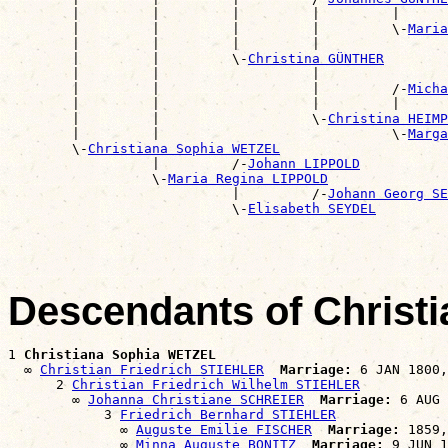
        |         |         |         |         |      
        |         |         |         |         \-
Maria
        |         |         |         |                
        |         |         \-
Christina GÜNTHER
        |         |                   |                
        |         |                   |         /-
Micha
        |         |                   |         |      
        |         |                   \-
Christina HEIMP
        |         |                             \-
Marga
        \-
Christiana Sophia WETZEL
                  |         /-
Johann LIPPOLD
                  \-
Maria Regina LIPPOLD
                            |         /-
Johann Georg SE
                            \-
Elisabeth SEYDEL
Descendants of Christ
1 
Christiana Sophia WETZEL
  ∞ 
Christian Friedrich STIEHLER
Marriage:
 6 JAN 1800,
      2 
Christian Friedrich Wilhelm STIEHLER
        ∞ 
Johanna Christiane SCHREIER
Marriage:
 6 AUG 
            3 
Friedrich Bernhard STIEHLER
              ∞ 
Auguste Emilie FISCHER
Marriage:
 1859,
              ∞ 
Minna Auguste BONITZ
Marriage:
 9 JUN 1