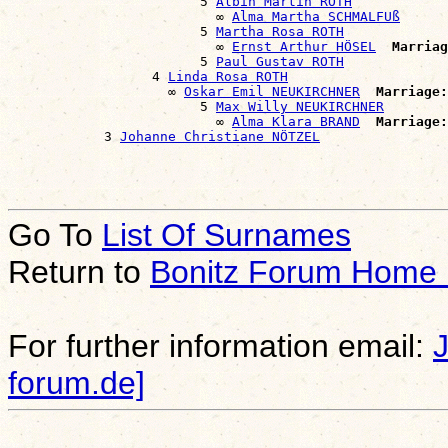
                        5 
Albin Martin ROTH
                          ∞ 
Alma Martha SCHMALFUß
                        5 
Martha Rosa ROTH
                          ∞ 
Ernst Arthur HÖSEL
Marriag
                        5 
Paul Gustav ROTH
                  4 
Linda Rosa ROTH
                    ∞ 
Oskar Emil NEUKIRCHNER
Marriage:
                        5 
Max Willy NEUKIRCHNER
                          ∞ 
Alma Klara BRAND
Marriage:
            3 
Johanne Christiane NÖTZEL
Go To
List Of Surnames
Return to
Bonitz Forum Home
For further information email:
forum.de]