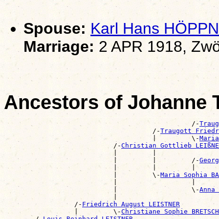
Spouse:
Karl Hans HÖPP
Marriage:
2 APR 1918, Zwö
Ancestors of Johanne
                                                /-
Traug
                                      /-
Traugott Fried
                                      |         \-
Maria
                            /-
Christian Gottlieb LEIßNE
                            |         |                
                            |         |         /-
Georg
                            |         |         |      
                            |         \-
Maria Sophia BA
                            |                   |      
                            |                   \-
Anna 
                            |                          
                  /-
Friedrich August LEISTNER
                  |         \-
Christiane Sophie BRETSCH
        /-
Louis Reinhard LEISTNER