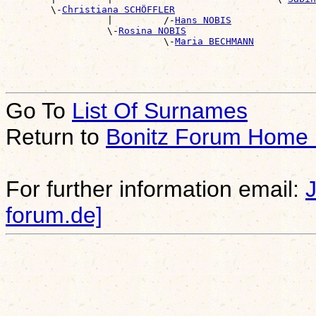
        \-
Christiana SCHÖFFLER
                  |         /-
Hans NOBIS
                  \-
Rosina NOBIS
                            \-
Maria BECHMANN
Go To
List Of Surnames
Return to
Bonitz Forum Home
For further information email:
forum.de]