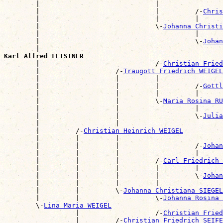
        |                             |                
        |                             |         /-
Chris
        |                             |         |      
        |                             \-
Johanna Christ
        |                                       |      
        |                                       \-
Johan
        |                                              
Karl Alfred LEISTNER

        |                             /-
Christian Frie
        |                   /-
Traugott Friedrich WEIGEL
        |                   |         |                
        |                   |         |         /-
Gottl
        |                   |         |         |      
        |                   |         \-
Maria Rosina RU
        |                   |                   |      
        |                   |                   \-
Julia
        |                   |                          
        |         /-
Christian Heinrich WEIGEL
        |         |         |                          
        |         |         |                   /-
Johan
        |         |         |                   |      
        |         |         |         /-
Carl Friedrich 
        |         |         |         |         |      
        |         |         |         |         \-
Johan
        |         |         |         |                
        |         |         \-
Johanna Christiana SIEGEL
        |         |                   \-
Johanna Rosina 
        \-
Lina Maria WEIGEL
                  |                   /-
Christian Fried
                  |         /-
Christian Friedrich SEIFE