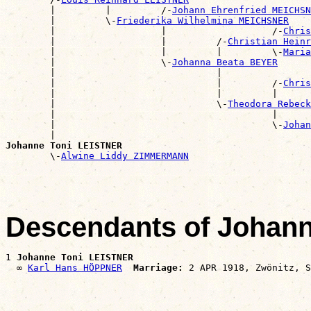
        |         |         /-
Johann Ehrenfried MEICHSN
        |         \-
Friederika Wilhelmina MEICHSNER
        |                   |                   /-
Chris
        |                   |         /-
Christian Heinr
        |                   |         |         \-
Maria
        |                   \-
Johanna Beata BEYER
        |                             |                
        |                             |         /-
Chris
        |                             |         |      
        |                             \-
Theodora Rebeck
        |                                       |      
        |                                       \-
Johan
        |                                              
Johanne Toni LEISTNER

        \-
Alwine Liddy ZIMMERMANN
Descendants of Johan
1 
Johanne Toni LEISTNER
  ∞ 
Karl Hans HÖPPNER
Marriage: