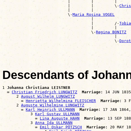
                            |         |         |      
                            |         |         \-
Chris
                            |         |                
                            \-
Maria Rosina VOGEL
                                      |                
                                      |         /-
Tobia
                                      |         |      
                                      \-
Regina BONITZ
                                                |      
                                                \-
Dorot
                                                       
Descendants of Johan
1 
Johanna Christiana LEISTNER
  ∞ 
Christian Friedrich LUNGWITZ
Marriage:
 14 JUN 1835
      2 
August Wilhelm LUNGWITZ
        ∞ 
Henrietta Wilhelmina FLEISCHER
Marriage:
 3 F
      2 
Auguste Wilhelmine LUNGWITZ
        ∞ 
Karl Heinrich ULLMANN
Marriage:
 17 JAN 1864,
            3 
Karl Gustav ULLMANN
              ∞ 
Lina Auguste HAHN
Marriage:
 13 SEP 188
            3 
Anna Ida ULLMANN
              ∞ 
Emil Oskar PÖTZSCH
Marriage:
 20 MAY 18