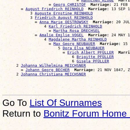
                                ∞ 
Hannchen KLUGE
Marri
                    ∞ 
Georg CHRISTOF
Marriage:
 21 FEB 
        ∞ 
August Friedrich REINHOLD
Marriage:
 13 SEP 1
            3 
Auguste Ernstine REINHOLD
            3 
Friedrich August REINHOLD
              ∞ 
Anna Marie OESTROWSKY
Marriage:
 20 JUL
                  4 
Karl Friedrich REINHOLD
                    ∞ 
Martha Rosa DRECHSEL
              ∞ 
Amalie Emilie VOGEL
Marriage:
 24 MAY 1
                  4 
Magdalene Martha REINHOLD
                    ∞ 
Max Georg NEUBAUER
Marriage:
 15 
                        5 
Dora Elsa NEUBAUER
                          ∞ 
Erich Albert PFÜLLER
Marri
                              6 
Brigitte PFÜLLER
                              6 
Gisela PFÜLLER
      2 
Johanna Wilhelmina MEICHSNER
        ∞ 
Johann Georg BECHER
Marriage:
 21 NOV 1847, Z
      2 
Johanna Christiana MEICHSNER
Go To
List Of Surnames
Return to
Bonitz Forum Home