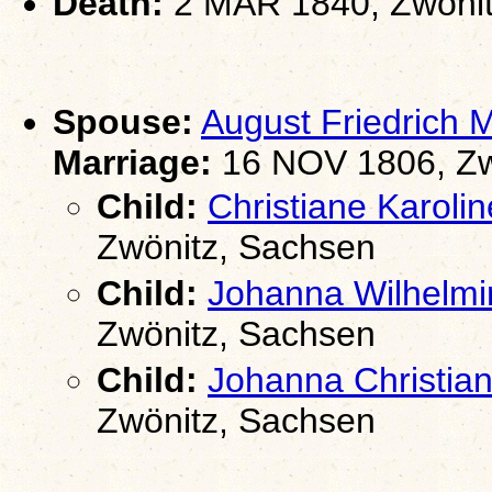
Death:
2 MAR 1840, Zwönit
Spouse:
August Friedrich
Marriage:
16 NOV 1806, Zw
Child:
Christiane Karo
Zwönitz, Sachsen
Child:
Johanna Wilhel
Zwönitz, Sachsen
Child:
Johanna Christi
Zwönitz, Sachsen