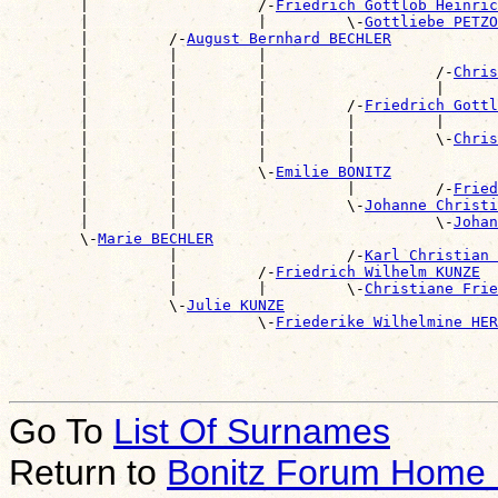
        |                   /-
Friedrich Gottlob Heinric
        |                   |         \-
Gottliebe PETZO
        |         /-
August Bernhard BECHLER
        |         |         |                          
        |         |         |                   /-
Chris
        |         |         |                   |      
        |         |         |         /-
Friedrich Gottl
        |         |         |         |         |      
        |         |         |         |         \-
Chris
        |         |         |         |                
        |         |         \-
Emilie BONITZ
        |         |                   |         /-
Fried
        |         |                   \-
Johanne Christi
        |         |                             \-
Johan
        \-
Marie BECHLER
                  |                   /-
Karl Christian 
                  |         /-
Friedrich Wilhelm KUNZE
                  |         |         \-
Christiane Frie
                  \-
Julie KUNZE
                            \-
Friederike Wilhelmine HER
Go To
List Of Surnames
Return to
Bonitz Forum Home