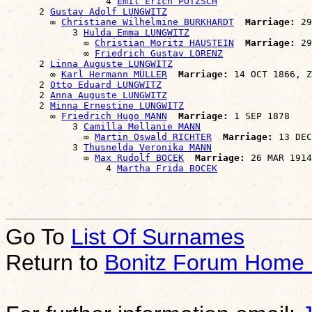
                  4 
Emil Erich PÖTZSCH
      2 
Gustav Adolf LUNGWITZ
        ∞ 
Christiane Wilhelmine BURKHARDT
Marriage:
 29
            3 
Hulda Emma LUNGWITZ
              ∞ 
Christian Moritz HAUSTEIN
Marriage:
 29
              ∞ 
Friedrich Gustav LORENZ
      2 
Linna Auguste LUNGWITZ
        ∞ 
Karl Hermann MÜLLER
Marriage:
 14 OCT 1866, Z
      2 
Otto Eduard LUNGWITZ
      2 
Anna Auguste LUNGWITZ
      2 
Minna Ernestine LUNGWITZ
        ∞ 
Friedrich Hugo MANN
Marriage:
 1 SEP 1878

            3 
Camilla Mellanie MANN
              ∞ 
Martin Oswald RICHTER
Marriage:
 13 DEC
            3 
Thusnelda Veronika MANN
              ∞ 
Max Rudolf BOCEK
Marriage:
 26 MAR 1914
                  4 
Martha Frida BOCEK
Go To
List Of Surnames
Return to
Bonitz Forum Home