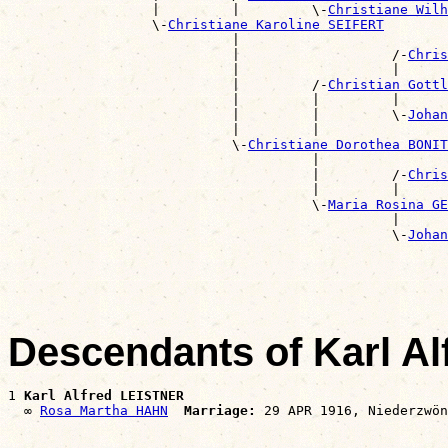
                  |         |         \-
Christiane Wilh
                  \-
Christiane Karoline SEIFERT
                            |                          
                            |                   /-
Chris
                            |                   |      
                            |         /-
Christian Gottl
                            |         |         |      
                            |         |         \-
Johan
                            |         |                
                            \-
Christiane Dorothea BONIT
                                      |                
                                      |         /-
Chris
                                      |         |      
                                      \-
Maria Rosina GE
                                                |      
                                                \-
Johan
                                                       
Descendants of Karl A
1 
Karl Alfred LEISTNER
  ∞ 
Rosa Martha HAHN
Marriage: