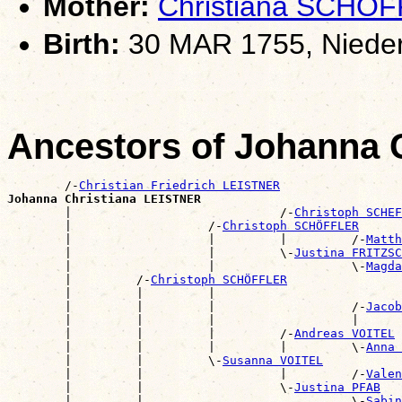
Mother:
Christiana SCHÖ
Birth:
30 MAR 1755, Nieder
Ancestors of Johanna 
        /-
Christian Friedrich LEISTNER
Johanna Christiana LEISTNER

        |                             /-
Christoph SCHEF
        |                   /-
Christoph SCHÖFFLER
        |                   |         |         /-
Matth
        |                   |         \-
Justina FRITZSC
        |                   |                   \-
Magda
        |         /-
Christoph SCHÖFFLER
        |         |         |                          
        |         |         |                   /-
Jacob
        |         |         |                   |      
        |         |         |         /-
Andreas VOITEL
        |         |         |         |         \-
Anna 
        |         |         \-
Susanna VOITEL
        |         |                   |         /-
Valen
        |         |                   \-
Justina PFAB
        |         |                             \-
Sabin