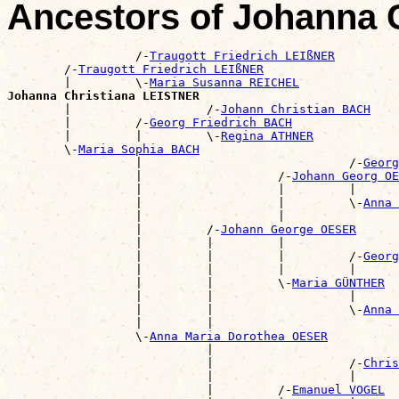
Ancestors of Johanna 
                  /-
Traugott Friedrich LEIßNER
        /-
Traugott Friedrich LEIßNER
        |         \-
Maria Susanna REICHEL
Johanna Christiana LEISTNER

        |                   /-
Johann Christian BACH
        |         /-
Georg Friedrich BACH
        |         |         \-
Regina ATHNER
        \-
Maria Sophia BACH
                  |                             /-
Georg
                  |                   /-
Johann Georg OE
                  |                   |         |      
                  |                   |         \-
Anna 
                  |                   |                
                  |         /-
Johann George OESER
                  |         |         |                
                  |         |         |         /-
Georg
                  |         |         |         |      
                  |         |         \-
Maria GÜNTHER
                  |         |                   |      
                  |         |                   \-
Anna 
                  |         |                          
                  \-
Anna Maria Dorothea OESER
                            |                          
                            |                   /-
Chris
                            |                   |      
                            |         /-
Emanuel VOGEL