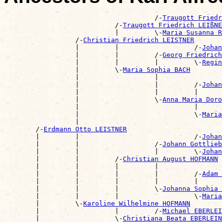
                                      /-
Traugott Fried
                            /-
Traugott Friedrich LEIßNE
                            |         \-
Maria Susanna R
                  /-
Christian Friedrich LEISTNER
                  |         |                   /-
Johan
                  |         |         /-
Georg Friedrich
                  |         |         |         \-
Regin
                  |         \-
Maria Sophia BACH
                  |                   |                
                  |                   |         /-
Johan
                  |                   |         |      
                  |                   \-
Anna Maria Doro
                  |                             |      
                  |                             \-
Maria
                  |                                    
        /-
Erdmann Otto LEISTNER
        |         |                             /-
Johan
        |         |                   /-
Johann Gottlieb
        |         |                   |         \-
Johan
        |         |         /-
Christian August HOFMANN
        |         |         |         |                
        |         |         |         |         /-
Adam 
        |         |         |         |         |      
        |         |         |         \-
Johanna Sophia
        |         |         |                   \-
Maria
        |         \-
Karoline Wilhelmine HOFMANN
        |                   |         /-
Michael EBERLEI
        |                   \-
Christiana Beata EBERLEIN