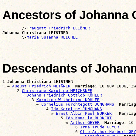
Ancestors of Johanna 
        /-
Traugott Friedrich LEIßNER
Johanna Christiana LEISTNER

        \-
Maria Susanna REICHEL
Descendants of Johan
1 
Johanna Christiana LEISTNER
  ∞ 
August Friedrich MEIßNER
Marriage:
 16 NOV 1806, Zw
      2 
Christiane Karoline MEICHSNER
        ∞ 
Johann Friedrich Gottlob KÖHLER
            3 
Karoline Wilhelmine KÖHLER
              ∞ 
Cornelius Fürchtegott JUNGHANS
Marriag
                  4 
Ida Karoline JUNGHANS
                    ∞ 
Ernst Albin Paul BURKERT
Marriag
                        5 
Ida Kamilla BURKERT
                          ∞ 
Arthur GEYER
Marriage:
 16 
                              6 
Irma Trude GEYER
                              6 
Otto Arthur Herbert GEY