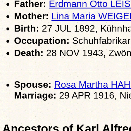
Father:
Erdmann Otto LEI
Mother:
Lina Maria WEIGE
Birth:
27 JUL 1892, Kühnha
Occupation:
Schuhfabrikar
Death:
28 NOV 1943, Zwöni
Spouse:
Rosa Martha HA
Marriage:
29 APR 1916, Ni
Ancestors of Karl Alf