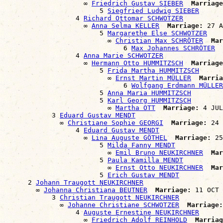
                    ∞ 
Friedrich Gustav SIEBER
Marriage
                        5 
Siegfried Ludwig SIEBER
                  4 
Richard Ottomar SCHWOTZER
                    ∞ 
Anna Selma KELLER
Marriage:
 27 A
                        5 
Margarethe Else SCHWOTZER
                          ∞ 
Christian Max SCHRÖTER
Mar
                              6 
Max Johannes SCHRÖTER
                  4 
Anna Marie SCHWOTZER
                    ∞ 
Hermann Otto HUMMITZSCH
Marriage
                        5 
Frida Martha HUMMITZSCH
                          ∞ 
Ernst Martin MÜLLER
Marria
                              6 
Wolfgang Erdmann MÜLLER
                        5 
Anna Maria HUMMITZSCH
                        5 
Karl Georg HUMMITZSCH
                          ∞ 
Martha OTT
Marriage:
 4 JUL
            3 
Eduard Gustav MENDT
              ∞ 
Christiane Sophie GEORGI
Marriage:
 24 
                  4 
Eduard Gustav MENDT
                    ∞ 
Lina Auguste GÖTHEL
Marriage:
 25
                        5 
Milda Fanny MENDT
                          ∞ 
Emil Bruno NEUKIRCHNER
Mar
                        5 
Paula Kamilla MENDT
                          ∞ 
Ernst Otto NEUKIRCHNER
Mar
                        5 
Erich Gustav MENDT
      2 
Johann Traugott NEUKIRCHNER
        ∞ 
Johanna Christiana BEUTNER
Marriage:
 11 OCT 
            3 
Christian Traugott NEUKIRCHNER
              ∞ 
Johanne Christiane SCHWOTZER
Marriage:
                  4 
Auguste Ernestine NEUKIRCHNER
                    ∞ 
Friedrich Adolf REINHOLD
Marriag