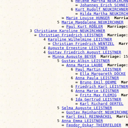
                              6 
Helene Martha NEUKIRCHN
                                ∞ 
Johannes Erich SCHNEI
                              6 
Kurt Rudolf NEUKIRCHNER
                                ∞ 
Hilda Martha NEUKIRCH
                          ∞ 
Marie Louise HUNGER
Marria
                        5 
Marie Magdalene NEUKIRCHNER
                          ∞ 
Paul Kurt RÖßLER
Marriage:
            3 
Christiane Karoline NEUKIRCHNER
              ∞ 
Christian Friedrich LEISTNER
Marriage:
                  4 
Karoline Wilhelmine LEISTNER
                    ∞ 
Christian Friedrich WENTZEL
Marr
                  4 
Auguste Ernestine LEISTNER
                  4 
Gustav Friedrich August LEISTNER
                    ∞ 
Minna Auguste BEYER
Marriage:
 15
                        5 
Gustav Albin LEISTNER
                          ∞ 
Anna Maria LAUBE
Marriage:
                              6 
Paul Martin LEISTNER
                                ∞ 
Ella Margareth DÖCKE
                              6 
Anna Paula LEISTNER
                                ∞ 
Bruno Emil OEHME
Mar
                              6 
Friedrich Karl LEISTNER
                              6 
Anna Marie LEISTNER
                                ∞ 
Fritz Max FLEMIG
Mar
                              6 
Ida Gertrud LEISTNER
                                ∞ 
Karl Richard OERTEL
                        5 
Selma Auguste LEISTNER
                          ∞ 
Gustav Reinhardt NEUKIRCHNE
                          ∞ 
Karl Emil REINHÄCKEL
Marri
                        5 
Anna Emma LEISTNER
                          ∞ 
Feodor Oskar THIERFELDER
M