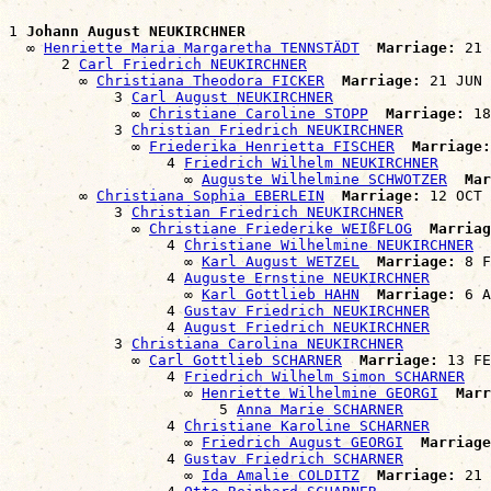
1 
Johann August NEUKIRCHNER
  ∞ 
Henriette Maria Margaretha TENNSTÄDT
Marriage:
 21 
      2 
Carl Friedrich NEUKIRCHNER
        ∞ 
Christiana Theodora FICKER
Marriage:
 21 JUN 
            3 
Carl August NEUKIRCHNER
              ∞ 
Christiane Caroline STOPP
Marriage:
 18
            3 
Christian Friedrich NEUKIRCHNER
              ∞ 
Friederika Henrietta FISCHER
Marriage:
                  4 
Friedrich Wilhelm NEUKIRCHNER
                    ∞ 
Auguste Wilhelmine SCHWOTZER
Mar
        ∞ 
Christiana Sophia EBERLEIN
Marriage:
 12 OCT 
            3 
Christian Friedrich NEUKIRCHNER
              ∞ 
Christiane Friederike WEIßFLOG
Marriag
                  4 
Christiane Wilhelmine NEUKIRCHNER
                    ∞ 
Karl August WETZEL
Marriage:
 8 F
                  4 
Auguste Ernstine NEUKIRCHNER
                    ∞ 
Karl Gottlieb HAHN
Marriage:
 6 A
                  4 
Gustav Friedrich NEUKIRCHNER
                  4 
August Friedrich NEUKIRCHNER
            3 
Christiana Carolina NEUKIRCHNER
              ∞ 
Carl Gottlieb SCHARNER
Marriage:
 13 FE
                  4 
Friedrich Wilhelm Simon SCHARNER
                    ∞ 
Henriette Wilhelmine GEORGI
Marr
                        5 
Anna Marie SCHARNER
                  4 
Christiane Karoline SCHARNER
                    ∞ 
Friedrich August GEORGI
Marriage
                  4 
Gustav Friedrich SCHARNER
                    ∞ 
Ida Amalie COLDITZ
Marriage:
 21 