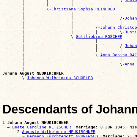
        |         |         |                          
        |         \-
Christiana Sophia REINHOLD
        |                   |                          
        |                   |                   /-
Johan
        |                   |                   |      
        |                   |         /-
Johann Christop
        |                   |         |         \-
Justi
        |                   \-
Gottliebina ROSCHER
        |                             |                
        |                             |         /-
Johan
        |                             |         |      
        |                             \-
Anna Rosina BAC
        |                                       |      
        |                                       \-
Anna 
        |                                              
Johann August NEUKIRCHNER

        \-
Johanna Wilhelmina SCHORLER
Descendants of Joha
1 
Johann August NEUKIRCHNER
  ∞ 
Beate Caroline KETZSCHER
Marriage:
 8 JUN 1845, Nie
      2 
Auguste Wilhelmine NEUKIRCHNER
        ∞ 
Hermann Fürchtegott GRUNEWALD
Marriage:
 21 N