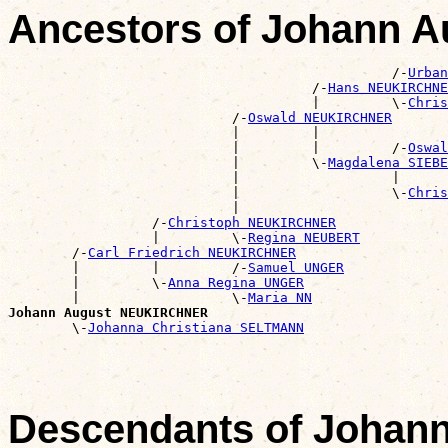
Ancestors of Johann
                                                /-
Urban
                                      /-
Hans NEUKIRCHNE
                                      |         \-
Chris
                            /-
Oswald NEUKIRCHNER
                            |         |                
                            |         |         /-
Oswal
                            |         \-
Magdalena SIEBE
                            |                   |      
                            |                   \-
Chris
                            |                          
                  /-
Christoph NEUKIRCHNER
                  |         \-
Regina NEUBERT
        /-
Carl Friedrich NEUKIRCHNER
        |         |         /-
Samuel UNGER
        |         \-
Anna Regina UNGER
        |                   \-
Maria NN
Johann August NEUKIRCHNER

        \-
Johanna Christiana SELTMANN
Descendants of Joha