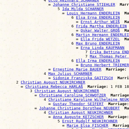
                  4 
Otto Reinhard SCHARNER
                    ∞ 
Johanne Christiane STIEHLER
Marr
                        5 
Ida Milda SCHARNER
                          ∞ 
Louis Hermann ENDERLEIN
Ma
                              6 
Elsa Erna ENDERLEIN
                                ∞ 
Ernst Arthur WEIß
Ma
                              6 
Frida Martha ENDERLEIN
                                ∞ 
Oskar Walter GROß
Ma
                              6 
Martin Hermann ENDERLEI
                                ∞ 
Ella Frida WETZEL
Ma
                              6 
Max Bruno ENDERLEIN
                                ∞ 
Erna Linda KAUFMANN
                                    7 
Erika Bettina END
                                    7 
Max Thomas Peter 
                              6 
Ella Irma ENDERLEIN
                                ∞ 
Bruno Herbert TRIEMER
                    ∞ 
Ernestine Marie BAUER
Marriage:
 
                  4 
Max Julius SCHARNER
                    ∞ 
Sidonie Franziska GAITZSCH
Marri
      2 
Christian August NEUKIRCHNER
        ∞ 
Christiana Rebecca HARLAß
Marriage:
 1 FEB 18
            3 
Christian August NEUKIRCHNER
              ∞ 
Christiane Caroline SCHWOTZER
Marriage
                  4 
Christiane Karoline Wilhelmine NEUK
                    ∞ 
Gustav Theodor SEIFERT
Marriage:
              ∞ 
Johanne Christiane Dorothee NEUBERT
Ma
                  4 
Christian August NEUKIRCHNER
                    ∞ 
Anna Auguste KETZSCHER
Marriage:
                        5 
Ernst Rudolf NEUKIRCHNER
                          ∞ 
Marie Elsa FISCHER
Marriag