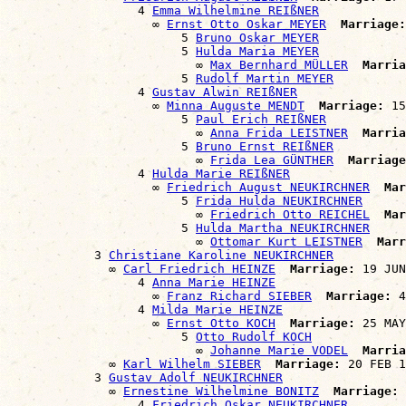
                  4 
Emma Wilhelmine REIßNER
                    ∞ 
Ernst Otto Oskar MEYER
Marriage:
                        5 
Bruno Oskar MEYER
                        5 
Hulda Maria MEYER
                          ∞ 
Max Bernhard MÜLLER
Marria
                        5 
Rudolf Martin MEYER
                  4 
Gustav Alwin REIßNER
                    ∞ 
Minna Auguste MENDT
Marriage:
 15
                        5 
Paul Erich REIßNER
                          ∞ 
Anna Frida LEISTNER
Marria
                        5 
Bruno Ernst REIßNER
                          ∞ 
Frida Lea GÜNTHER
Marriage
                  4 
Hulda Marie REIßNER
                    ∞ 
Friedrich August NEUKIRCHNER
Mar
                        5 
Frida Hulda NEUKIRCHNER
                          ∞ 
Friedrich Otto REICHEL
Mar
                        5 
Hulda Martha NEUKIRCHNER
                          ∞ 
Ottomar Kurt LEISTNER
Marr
            3 
Christiane Karoline NEUKIRCHNER
              ∞ 
Carl Friedrich HEINZE
Marriage:
 19 JUN
                  4 
Anna Marie HEINZE
                    ∞ 
Franz Richard SIEBER
Marriage:
 4
                  4 
Milda Marie HEINZE
                    ∞ 
Ernst Otto KOCH
Marriage:
 25 MAY
                        5 
Otto Rudolf KOCH
                          ∞ 
Johanne Marie VODEL
Marria
              ∞ 
Karl Wilhelm SIEBER
Marriage:
 20 FEB 1
            3 
Gustav Adolf NEUKIRCHNER
              ∞ 
Ernestine Wilhelmine BONITZ
Marriage:
 
                  4 
Friedrich Oskar NEUKIRCHNER