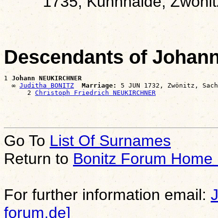
1735, Kühnhaide, Zwönit
Descendants of Joha
1 
Johann NEUKIRCHNER
  ∞ 
Juditha BONITZ
Marriage:
 5 JUN 1732, Zwönitz, Sach
      2 
Christoph Friedrich NEUKIRCHNER
Go To
List Of Surnames
Return to
Bonitz Forum Home
For further information email:
forum.de]