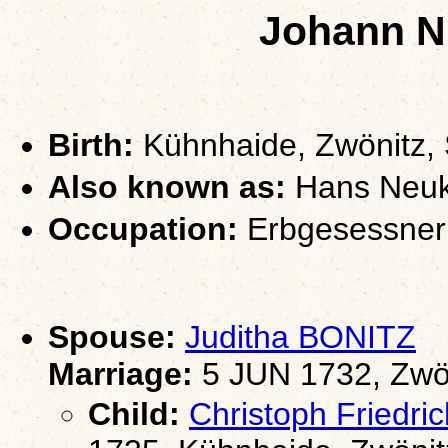
Johann 
Birth:
Kühnhaide, Zwönitz,
Also known as:
Hans Neuk
Occupation:
Erbgesessner
Spouse:
Juditha BONITZ
Marriage:
5 JUN 1732, Zwö
Child:
Christoph Fried