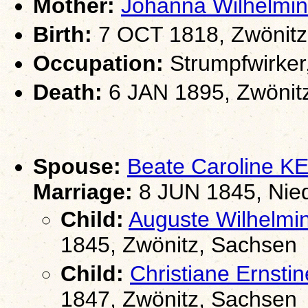
Mother:
Johanna Wilhelm
Birth:
7 OCT 1818, Zwönitz
Occupation:
Strumpfwirker
Death:
6 JAN 1895, Zwönit
Spouse:
Beate Caroline 
Marriage:
8 JUN 1845, Nie
Child:
Auguste Wilhel
1845, Zwönitz, Sachsen
Child:
Christiane Erns
1847, Zwönitz, Sachsen