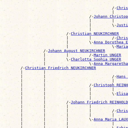
                                                       
                                                /-
Chris
                                                |      
                                      /-
Johann Christop
                                      |         |      
                                      |         \-
Justi
                                      |                
                            /-
Christian NEUKIRCHNER
                            |         |         /-
Chris
                            |         \-
Anna Dorothea E
                            |                   \-
Maria
                  /-
Johann August NEUKIRCHNER
                  |         |         /-
Martin UNGER
                  |         \-
Charlotta Sophia UNGER
                  |                   \-
Anna Margaretha
        /-
Christian Friedrich NEUKIRCHNER
        |         |                                    
        |         |                             /-
Hans 
        |         |                             |      
        |         |                   /-
Christoph REINH
        |         |                   |         |      
        |         |                   |         \-
Elisa
        |         |                   |                
        |         |         /-
Johann Friedrich REINHOLD
        |         |         |         |                
        |         |         |         |         /-
Chris
        |         |         |         |         |      
        |         |         |         \-
Anna Maria LAUX
        |         |         |                   |      
        |         |         |                   \-
Sabin