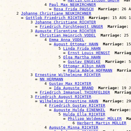
                          ∞ 
Martin Christoph GROTH
Mar
                  4 
Paul Max NEUKIRCHNER
                    ∞ 
Rosa Frida PAUSCH
Marriage:
 26 A
      2 
Johanne Christiane NEUKIRCHNER
        ∞ 
Gottlob Friedrich RICHTER
Marriage:
 15 AUG 1
            3 
Johanne Christiane RICHTER
              ∞ 
Friedrich Fürchtegott UNGER
Marriage:
 
            3 
Auguste Florentine RICHTER
              ∞ 
Christian Heinrich VODEL
Marriage:
 25 
                  4 
Emma Anna VODEL
                    ∞ 
August Ottomar HAHN
Marriage:
 15
                        5 
Linda Frida HAHN
                          ∞ 
Ernst Louis HENGST
Marriag
                        5 
Olga Martha HAHN
                          ∞ 
Gustav ENGELKE
Marriage:
 5
                        5 
Ottomar Albin HAHN
                          ∞ 
Paula Adele HOFMANN
Marria
            3 
Ernestine Wilhelmine RICHTER
              ∞ 
NN HERMANN
                  4 
Gustav Max RICHTER
                    ∞ 
Ida Auguste BRAND
Marriage:
 19 J
              ∞ 
Friedrich Immanuel THIERFELDER
Marriag
            3 
Friedrich August RICHTER
              ∞ 
Wilhelmine Ernestine HAHN
Marriage:
 29
                  4 
Friedrich Gustav RICHTER
                    ∞ 
Auguste Hulda EINENKEL
Marriage:
                        5 
Hulda Ella RICHTER
                          ∞ 
Philipp Woldemar MÜLLER
Ma
                              6 
Herbert Martin MÜLLER
                  4 
Auguste Minna RICHTER