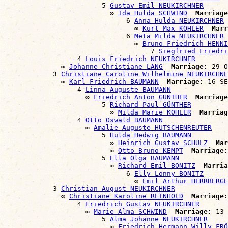
                        5 
Gustav Emil NEUKIRCHNER
                          ∞ 
Ida Hulda SCHWIND
Marriage
                              6 
Anna Hulda NEUKIRCHNER
                                ∞ 
Kurt Max KÖHLER
Marr
                              6 
Meta Milda NEUKIRCHNER
                                ∞ 
Bruno Friedrich HENNI
                                    7 
Siegfried Friedri
                  4 
Louis Friedrich NEUKIRCHNER
              ∞ 
Johanne Christiane LANG
Marriage:
 29 O
            3 
Christiane Caroline Wilhelmine NEUKIRCHNE
              ∞ 
Karl Friedrich BAUMANN
Marriage:
 16 SE
                  4 
Linna Auguste BAUMANN
                    ∞ 
Friedrich Anton GÜNTHER
Marriage
                        5 
Richard Paul GÜNTHER
                          ∞ 
Milda Marie KÖHLER
Marriag
                  4 
Otto Oswald BAUMANN
                    ∞ 
Amalie Auguste HUTSCHENREUTER
                        5 
Hulda Hedwig BAUMANN
                          ∞ 
Heinrich Gustav SCHULZ
Mar
                          ∞ 
Otto Bruno KEMPT
Marriage:
                        5 
Ella Olga BAUMANN
                          ∞ 
Richard Emil BONITZ
Marria
                              6 
Elly Lonny BONITZ
                                ∞ 
Emil Arthur HERRBERGE
            3 
Christian August NEUKIRCHNER
              ∞ 
Christiane Karoline REINHOLD
Marriage:
                  4 
Friedrich Gustav NEUKIRCHNER
                    ∞ 
Marie Alma SCHWIND
Marriage:
 13 
                        5 
Alma Johanne NEUKIRCHNER
                          ∞ 
Friedrich Hermann Willy FRÖ