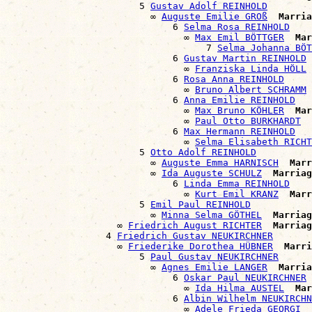
                        5 
Gustav Adolf REINHOLD
                          ∞ 
Auguste Emilie GROß
Marria
                              6 
Selma Rosa REINHOLD
                                ∞ 
Max Emil BÖTTGER
Mar
                                    7 
Selma Johanna BÖT
                              6 
Gustav Martin REINHOLD
                                ∞ 
Franziska Linda HÖLL
                              6 
Rosa Anna REINHOLD
                                ∞ 
Bruno Albert SCHRAMM
                              6 
Anna Emilie REINHOLD
                                ∞ 
Max Bruno KÖHLER
Mar
                                ∞ 
Paul Otto BURKHARDT
                              6 
Max Hermann REINHOLD
                                ∞ 
Selma Elisabeth RICHT
                        5 
Otto Adolf REINHOLD
                          ∞ 
Auguste Emma HARNISCH
Marr
                          ∞ 
Ida Auguste SCHULZ
Marriag
                              6 
Linda Emma REINHOLD
                                ∞ 
Kurt Emil KRANZ
Marr
                        5 
Emil Paul REINHOLD
                          ∞ 
Minna Selma GÖTHEL
Marriag
                    ∞ 
Friedrich August RICHTER
Marriag
                  4 
Friedrich Gustav NEUKIRCHNER
                    ∞ 
Friederike Dorothea HÜBNER
Marri
                        5 
Paul Gustav NEUKIRCHNER
                          ∞ 
Agnes Emilie LANGER
Marria
                              6 
Oskar Paul NEUKIRCHNER
                                ∞ 
Ida Hilma AUSTEL
Mar
                              6 
Albin Wilhelm NEUKIRCHN
                                ∞ 
Adele Frieda GEORGI