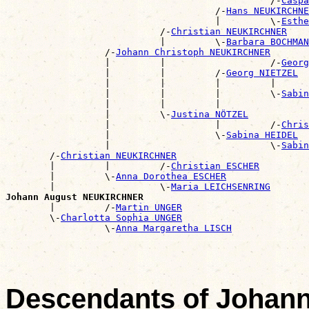
                                                /-
Caspa
                                      /-
Hans NEUKIRCHNE
                                      |         \-
Esthe
                            /-
Christian NEUKIRCHNER
                            |         \-
Barbara BOCHMAN
                  /-
Johann Christoph NEUKIRCHNER
                  |         |                   /-
Georg
                  |         |         /-
Georg NIETZEL
                  |         |         |         |      
                  |         |         |         \-
Sabin
                  |         |         |                
                  |         \-
Justina NÖTZEL
                  |                   |         /-
Chris
                  |                   \-
Sabina HEIDEL
                  |                             \-
Sabin
        /-
Christian NEUKIRCHNER
        |         |         /-
Christian ESCHER
        |         \-
Anna Dorothea ESCHER
        |                   \-
Maria LEICHSENRING
Johann August NEUKIRCHNER

        |         /-
Martin UNGER
        \-
Charlotta Sophia UNGER
                  \-
Anna Margaretha LISCH
Descendants of Joha