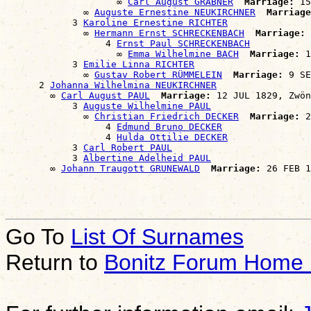
                    ∞ 
Carl August GRABNER
Marriage:
 15
              ∞ 
Auguste Ernestine NEUKIRCHNER
Marriage
            3 
Karoline Ernestine RICHTER
              ∞ 
Hermann Ernst SCHRECKENBACH
Marriage:
 
                  4 
Ernst Paul SCHRECKENBACH
                    ∞ 
Emma Wilhelmine BACH
Marriage:
 1
            3 
Emilie Linna RICHTER
              ∞ 
Gustav Robert RÜMMELEIN
Marriage:
 9 SE
      2 
Johanna Wilhelmina NEUKIRCHNER
        ∞ 
Carl August PAUL
Marriage:
 12 JUL 1829, Zwön
            3 
Auguste Wilhelmine PAUL
              ∞ 
Christian Friedrich DECKER
Marriage:
 2
                  4 
Edmund Bruno DECKER
                  4 
Hulda Ottilie DECKER
            3 
Carl Robert PAUL
            3 
Albertine Adelheid PAUL
        ∞ 
Johann Traugott GRUNEWALD
Marriage:
Go To
List Of Surnames
Return to
Bonitz Forum Home