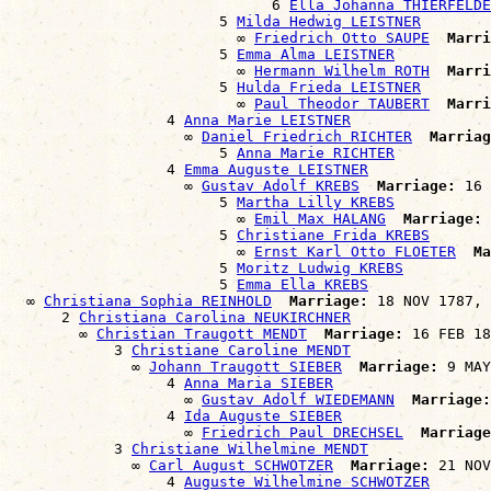
                              6 
Ella Johanna THIERFELDE
                        5 
Milda Hedwig LEISTNER
                          ∞ 
Friedrich Otto SAUPE
Marri
                        5 
Emma Alma LEISTNER
                          ∞ 
Hermann Wilhelm ROTH
Marri
                        5 
Hulda Frieda LEISTNER
                          ∞ 
Paul Theodor TAUBERT
Marri
                  4 
Anna Marie LEISTNER
                    ∞ 
Daniel Friedrich RICHTER
Marriag
                        5 
Anna Marie RICHTER
                  4 
Emma Auguste LEISTNER
                    ∞ 
Gustav Adolf KREBS
Marriage:
 16 
                        5 
Martha Lilly KREBS
                          ∞ 
Emil Max HALANG
Marriage:
 
                        5 
Christiane Frida KREBS
                          ∞ 
Ernst Karl Otto FLOETER
Ma
                        5 
Moritz Ludwig KREBS
                        5 
Emma Ella KREBS
  ∞ 
Christiana Sophia REINHOLD
Marriage:
 18 NOV 1787, 
      2 
Christiana Carolina NEUKIRCHNER
        ∞ 
Christian Traugott MENDT
Marriage:
 16 FEB 18
            3 
Christiane Caroline MENDT
              ∞ 
Johann Traugott SIEBER
Marriage:
 9 MAY
                  4 
Anna Maria SIEBER
                    ∞ 
Gustav Adolf WIEDEMANN
Marriage:
                  4 
Ida Auguste SIEBER
                    ∞ 
Friedrich Paul DRECHSEL
Marriage
            3 
Christiane Wilhelmine MENDT
              ∞ 
Carl August SCHWOTZER
Marriage:
 21 NOV
                  4 
Auguste Wilhelmine SCHWOTZER