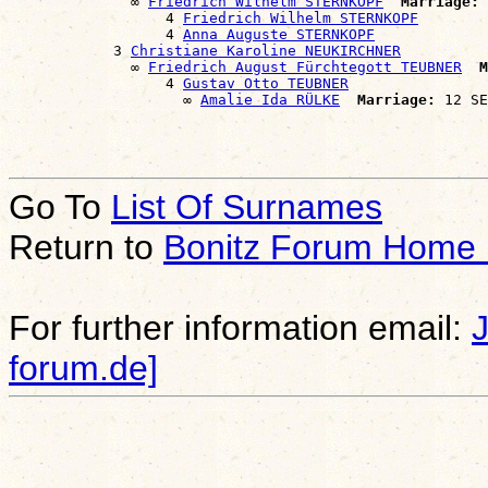
              ∞ 
Friedrich Wilhelm STERNKOPF
Marriage:
 
                  4 
Friedrich Wilhelm STERNKOPF
                  4 
Anna Auguste STERNKOPF
            3 
Christiane Karoline NEUKIRCHNER
              ∞ 
Friedrich August Fürchtegott TEUBNER
M
                  4 
Gustav Otto TEUBNER
                    ∞ 
Amalie Ida RÜLKE
Marriage:
Go To
List Of Surnames
Return to
Bonitz Forum Home
For further information email:
forum.de]