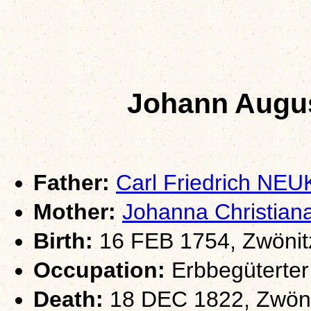
Johann Aug
Father:
Carl Friedrich N
Mother:
Johanna Christia
Birth:
16 FEB 1754, Zwönit
Occupation:
Erbbegüterter
Death:
18 DEC 1822, Zwöni