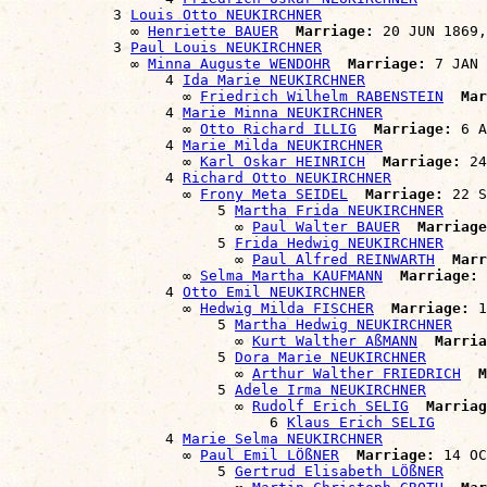
            3 
Louis Otto NEUKIRCHNER
              ∞ 
Henriette BAUER
Marriage:
 20 JUN 1869,
            3 
Paul Louis NEUKIRCHNER
              ∞ 
Minna Auguste WENDOHR
Marriage:
 7 JAN 
                  4 
Ida Marie NEUKIRCHNER
                    ∞ 
Friedrich Wilhelm RABENSTEIN
Mar
                  4 
Marie Minna NEUKIRCHNER
                    ∞ 
Otto Richard ILLIG
Marriage:
 6 A
                  4 
Marie Milda NEUKIRCHNER
                    ∞ 
Karl Oskar HEINRICH
Marriage:
 24
                  4 
Richard Otto NEUKIRCHNER
                    ∞ 
Frony Meta SEIDEL
Marriage:
 22 S
                        5 
Martha Frida NEUKIRCHNER
                          ∞ 
Paul Walter BAUER
Marriage
                        5 
Frida Hedwig NEUKIRCHNER
                          ∞ 
Paul Alfred REINWARTH
Marr
                    ∞ 
Selma Martha KAUFMANN
Marriage:
 
                  4 
Otto Emil NEUKIRCHNER
                    ∞ 
Hedwig Milda FISCHER
Marriage:
 1
                        5 
Martha Hedwig NEUKIRCHNER
                          ∞ 
Kurt Walther AßMANN
Marria
                        5 
Dora Marie NEUKIRCHNER
                          ∞ 
Arthur Walther FRIEDRICH
M
                        5 
Adele Irma NEUKIRCHNER
                          ∞ 
Rudolf Erich SELIG
Marriag
                              6 
Klaus Erich SELIG
                  4 
Marie Selma NEUKIRCHNER
                    ∞ 
Paul Emil LÖßNER
Marriage:
 14 OC
                        5 
Gertrud Elisabeth LÖßNER