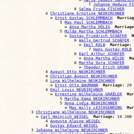
                                    7 
Johanne Hedwig FI
                              6 
Selma Frida FISCHER
                  4 
Christiane Ernstine NEUKIRCHNER
                    ∞ 
Ernst Gustav SCHLEMMBACH
Marriag
                        5 
Max Paul SCHLEMMBACH
                          ∞ 
Anna Martha HÖLIG
Marriage
                        5 
Milda Martha SCHLEMMBACH
                          ∞ 
Gustav Friedrich SCHÄFER
M
                              6 
Wally Gertrud SCHÄFER
                                ∞ 
Emil KOLB
Marriage:
 
                                    7 
Hans Gustav KOLB
                              6 
Karl Arthur SCHÄFER
                                ∞ 
Anna Martha WILDE
Ma
                              6 
Martha Dora SCHÄFER
                                ∞ 
Theodor Erich GRUND
                  4 
August Otto NEUKIRCHNER
                  4 
Christian August NEUKIRCHNER
                  4 
Lina Wilhelmine NEUKIRCHNER
                    ∞ 
Ernst Otto BAUMANN
Marriage:
 29 
                  4 
Emil Louis NEUKIRCHNER
                    ∞ 
Ernestine Wilhelmine GRÄßLER
Mar
                        5 
Martha Emma NEUKIRCHNER
                        5 
Anna Lydia NEUKIRCHNER
                          ∞ 
Max Willy LEICHSENRING
Mar
            3 
Christiane Wilhelmine NEUKIRCHNER
              ∞ 
Carl Heinrich WEIGEL
Marriage:
 16 JAN 
                  4 
Auguste Alwine WEIGEL
                  4 
Gustav Eduard WEIGEL
            3 
Johanne Wilhelmine NEUKIRCHNER