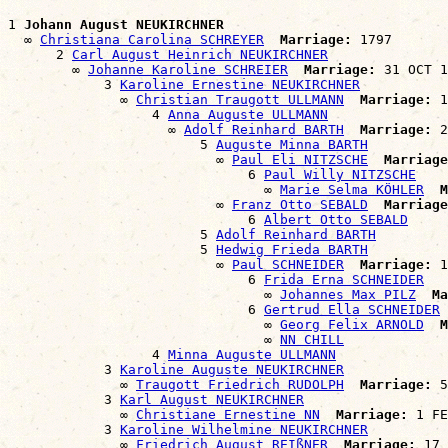
1 
Johann August NEUKIRCHNER
  ∞ 
Christiana Carolina SCHREYER
Marriage:
 1797

      2 
Carl August Heinrich NEUKIRCHNER
        ∞ 
Johanne Karoline SCHREIER
Marriage:
 31 OCT 1
            3 
Karoline Ernestine NEUKIRCHNER
              ∞ 
Christian Traugott ULLMANN
Marriage:
 1
                  4 
Anna Auguste ULLMANN
                    ∞ 
Adolf Reinhard BARTH
Marriage:
 2
                        5 
Auguste Minna BARTH
                          ∞ 
Paul Eli NITZSCHE
Marriage
                              6 
Paul Willy NITZSCHE
                                ∞ 
Marie Selma KÖHLER
M
                          ∞ 
Franz Otto SEBALD
Marriage
                              6 
Albert Otto SEBALD
                        5 
Adolf Reinhard BARTH
                        5 
Hedwig Frieda BARTH
                          ∞ 
Paul SCHNEIDER
Marriage:
 1
                              6 
Frida Erna SCHNEIDER
                                ∞ 
Johannes Max PILZ
Ma
                              6 
Gertrud Ella SCHNEIDER
                                ∞ 
Georg Felix ARNOLD
M
                                ∞ 
NN CHILL
                  4 
Minna Auguste ULLMANN
            3 
Karoline Auguste NEUKIRCHNER
              ∞ 
Traugott Friedrich RUDOLPH
Marriage:
 5
            3 
Karl August NEUKIRCHNER
              ∞ 
Christiane Ernestine NN
Marriage:
 1 FE
            3 
Karoline Wilhelmine NEUKIRCHNER
              ∞ 
Friedrich August REIßNER
Marriage:
 17 