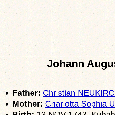
Johann Aug
Father:
Christian NEUKI
Mother:
Charlotta Sophia
Birth:
13 NOV 1743, Kühnha