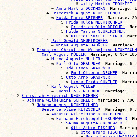
                              6 
Willy Martin FRÖHNERT
                    ∞ 
Anna Martha DOCKHORN
Marriage:
 1
                  4 
Friedrich August NEUKIRCHNER
                    ∞ 
Hulda Marie REIßNER
Marriage:
 26
                        5 
Frida Hulda NEUKIRCHNER
                          ∞ 
Friedrich Otto REICHEL
Mar
                        5 
Hulda Martha NEUKIRCHNER
                          ∞ 
Ottomar Kurt LEISTNER
Marr
                  4 
Paul Oswald NEUKIRCHNER
                    ∞ 
Minna Auguste HÄUßLER
Marriage:
 
            3 
Ernestine Christiane Wilhelmine NEUKIRCHN
              ∞ 
Carl August MÜLLER
Marriage:
 8 NOV 185
                  4 
Minna Auguste MÜLLER
                    ∞ 
Karl Otto GRAUPNER
Marriage:
 6 J
                        5 
Ida Linda GRAUPNER
                          ∞ 
Emil Ottomar DECKER
Marria
                        5 
Otto Arno GRAUPNER
                          ∞ 
Linda Frida GÜNTHER
Marria
                  4 
Karl August MÜLLER
                    ∞ 
Ludmilla ZINTERHOF
Marriage:
 12 
      2 
Christian Friedrich NEUKIRCHNER
        ∞ 
Johanna Wilhelmina SCHORLER
Marriage:
 9 AUG 
            3 
Johann August NEUKIRCHNER
              ∞ 
Beate Caroline KETZSCHER
Marriage:
 8 J
                  4 
Auguste Wilhelmine NEUKIRCHNER
                    ∞ 
Hermann Fürchtegott GRUNEWALD
Ma
                        5 
Selma Auguste GRUNEWALD
                          ∞ 
Otto Albin FISCHER
Marriag
                              6 
Otto Bruno FISCHER
                                ∞ 
Marie Hedwig HARNISCH