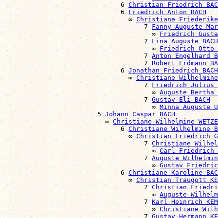
                              6 
Christian Friedrich BAC
                              6 
Friedrich Anton BACH
                                ∞ 
Christiane Friederike
                                    7 
Fanny Auguste Mar
                                      ∞ 
Friedrich Gust
                                    7 
Lina Auguste BACH
                                      ∞ 
Friedrich Otto 
                                    7 
Anton Engelhard B
                                    7 
Robert Erdmann BA
                              6 
Jonathan Friedrich BACH
                                ∞ 
Christiane Wilhelmine
                                    7 
Friedrich Julius 
                                      ∞ 
Auguste Bertha 
                                    7 
Gustav Eli BACH
                                      ∞ 
Minna Auguste U
                        5 
Johann Caspar BACH
                          ∞ 
Christiane Wilhelmine WETZE
                              6 
Christiane Wilhelmine B
                                ∞ 
Christian Friedrich G
                                    7 
Christiane Wilhel
                                      ∞ 
Carl Friedrich 
                                    7 
Auguste Wilhelmin
                                      ∞ 
Gustav Friedric
                              6 
Christiane Karoline BAC
                                ∞ 
Christian Traugott KE
                                    7 
Christian Friedri
                                      ∞ 
Auguste Wilhel
                                    7 
Karl Heinrich KEM
                                      ∞ 
Christiane Wilh
                                    7 
Gustav Hermann KE