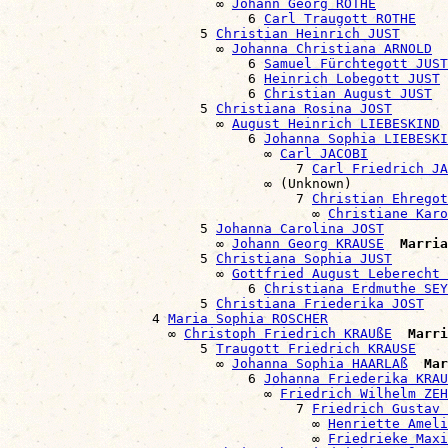
                          ∞ 
Johann Georg ROTHE
                              6 
Carl Traugott ROTHE
                        5 
Christian Heinrich JUST
                          ∞ 
Johanna Christiana ARNOLD
                              6 
Samuel Fürchtegott JUST
                              6 
Heinrich Lobegott JUST
                              6 
Christian August JUST
                        5 
Christiana Rosina JOST
                          ∞ 
August Heinrich LIEBESKIND
                              6 
Johanna Sophia LIEBESKI
                                ∞ 
Carl JACOBI
                                    7 
Carl Friedrich JA
                                ∞ (Unknown)

                                    7 
Christian Ehregot
                                      ∞ 
Christiane Karo
                        5 
Johanna Carolina JOST
                          ∞ 
Johann Georg KRAUSE
Marria
                        5 
Christiana Sophia JUST
                          ∞ 
Gottfried August Leberecht 
                              6 
Christiana Erdmuthe SEY
                        5 
Christiana Friederika JOST
                  4 
Maria Sophia ROSCHER
                    ∞ 
Christoph Friedrich KRAUßE
Marri
                        5 
Traugott Friedrich KRAUSE
                          ∞ 
Johanna Sophia HAARLAß
Mar
                              6 
Johanna Friederika KRAU
                                ∞ 
Friedrich Wilhelm ZEH
                                    7 
Friedrich Gustav 
                                      ∞ 
Henriette Ameli
                                      ∞ 
Friedrieke Maxi