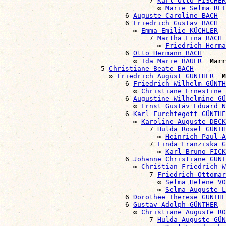
                                    7 
Karl Otto FISCHER
                                      ∞ 
Marie Selma REI
                              6 
Auguste Caroline BACH
                              6 
Friedrich Gustav BACH
                                ∞ 
Emma Emilie KÜCHLER
                                    7 
Martha Lina BACH
                                      ∞ 
Friedrich Herma
                              6 
Otto Hermann BACH
                                ∞ 
Ida Marie BAUER
Marr
                        5 
Christiane Beate BACH
                          ∞ 
Friedrich August GÜNTHER
M
                              6 
Friedrich Wilhelm GÜNTH
                                ∞ 
Christiane Ernestine 
                              6 
Augustine Wilhelmine GÜ
                                ∞ 
Ernst Gustav Eduard N
                              6 
Karl Fürchtegott GÜNTHE
                                ∞ 
Karoline Auguste DECK
                                    7 
Hulda Rosel GÜNTH
                                      ∞ 
Heinrich Paul 
                                    7 
Linda Franziska G
                                      ∞ 
Karl Bruno FICK
                              6 
Johanne Christiane GÜNT
                                ∞ 
Christian Friedrich W
                                    7 
Friedrich Ottomar
                                      ∞ 
Selma Helene VÖ
                                      ∞ 
Selma Auguste 
                              6 
Dorothee Therese GÜNTHE
                              6 
Gustav Adolph GÜNTHER
                                ∞ 
Christiane Auguste RO
                                    7 
Hulda Auguste GÜN