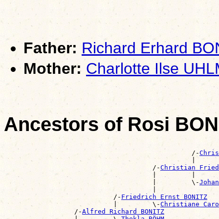
Father:
Richard Erhard BO
Mother:
Charlotte Ilse U
Ancestors of Rosi BON
                                                       
                                                /-
Chris
                                                |      
                                      /-
Christian Frie
                                      |         |      
                                      |         \-
Johan
                                      |                
                            /-
Friedrich Ernst BONITZ
                            |         \-
Christiane Caro
                  /-
Alfred Richard BONITZ
                  |         \-
Thekla BÖHM