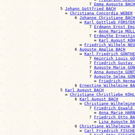
                                    7 
Emma Auguste BACH
                        5 
Johann Gottfried BACH
                          ∞ 
Christiana Concordia WEBER
                              6 
Johanne Christiane BACH
                                ∞ 
Karl Gottlieb FÖRSTER
                                    7 
Erdmann Ernst Emi
                                      ∞ 
Anne Marie MÜLL
                                    7 
Erdmuthe Ernestin
                                      ∞ 
Karl August KÖH
                                ∞ 
Friedrich Wilhelm NEU
                              6 
Auguste Amalie BACH
                                ∞ 
Karl Friedrich GÜNTHE
                                    7 
Heinrich Louis GÜ
                                    7 
Friedrich Gustav 
                                    7 
Auguste Marie GÜN
                                    7 
Anna Auguste GÜNT
                                    7 
Auguste Selma GÜN
                                      ∞ 
Friedrich Herm
                              6 
Ernestine Wilhelmine BA
                        5 
Karl August BACH
                          ∞ 
Christiane Christliebe KÖHL
                              6 
Karl August BACH
                                ∞ 
Christiane Wilhelmine
                                    7 
Friedrich Oswald 
                                      ∞ 
Anna Marie HARN
                                    7 
Friedrich Otto BA
                                      ∞ 
Lina Auguste BA
                              6 
Christiane Wilhelmine B
                                ∞ 
Carl Friedrich FISCHE