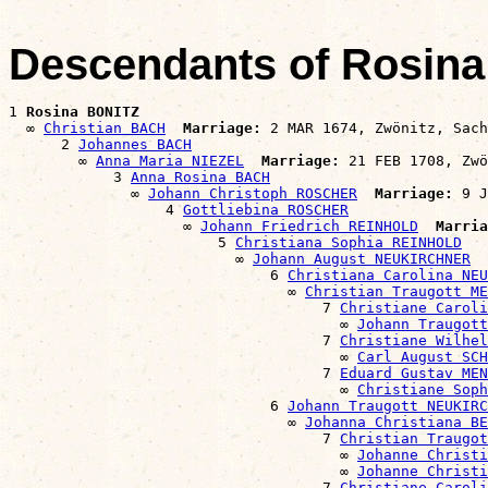
Descendants of Rosin
1 
Rosina BONITZ
  ∞ 
Christian BACH
Marriage:
 2 MAR 1674, Zwönitz, Sach
      2 
Johannes BACH
        ∞ 
Anna Maria NIEZEL
Marriage:
 21 FEB 1708, Zwö
            3 
Anna Rosina BACH
              ∞ 
Johann Christoph ROSCHER
Marriage:
 9 J
                  4 
Gottliebina ROSCHER
                    ∞ 
Johann Friedrich REINHOLD
Marria
                        5 
Christiana Sophia REINHOLD
                          ∞ 
Johann August NEUKIRCHNER
                              6 
Christiana Carolina NEU
                                ∞ 
Christian Traugott ME
                                    7 
Christiane Caroli
                                      ∞ 
Johann Traugot
                                    7 
Christiane Wilhel
                                      ∞ 
Carl August SCH
                                    7 
Eduard Gustav MEN
                                      ∞ 
Christiane Soph
                              6 
Johann Traugott NEUKIRC
                                ∞ 
Johanna Christiana BE
                                    7 
Christian Traugot
                                      ∞ 
Johanne Christi
                                      ∞ 
Johanne Christi
                                    7 
Christiane Caroli