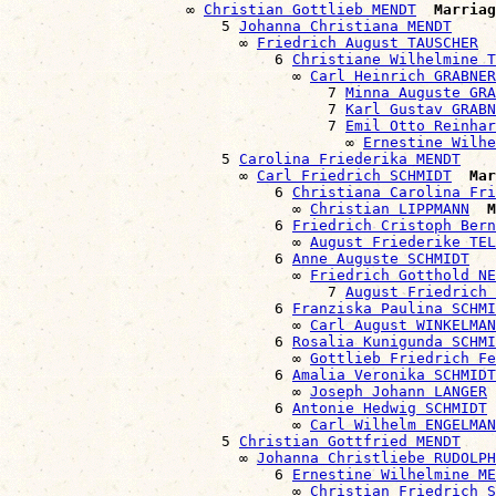
                    ∞ 
Christian Gottlieb MENDT
Marriag
                        5 
Johanna Christiana MENDT
                          ∞ 
Friedrich August TAUSCHER
                              6 
Christiane Wilhelmine T
                                ∞ 
Carl Heinrich GRABNER
                                    7 
Minna Auguste GRA
                                    7 
Karl Gustav GRABN
                                    7 
Emil Otto Reinhar
                                      ∞ 
Ernestine Wilhe
                        5 
Carolina Friederika MENDT
                          ∞ 
Carl Friedrich SCHMIDT
Mar
                              6 
Christiana Carolina Fri
                                ∞ 
Christian LIPPMANN
M
                              6 
Friedrich Cristoph Bern
                                ∞ 
August Friederike TEL
                              6 
Anne Auguste SCHMIDT
                                ∞ 
Friedrich Gotthold NE
                                    7 
August Friedrich 
                              6 
Franziska Paulina SCHMI
                                ∞ 
Carl August WINKELMAN
                              6 
Rosalia Kunigunda SCHMI
                                ∞ 
Gottlieb Friedrich Fe
                              6 
Amalia Veronika SCHMIDT
                                ∞ 
Joseph Johann LANGER
                              6 
Antonie Hedwig SCHMIDT
                                ∞ 
Carl Wilhelm ENGELMAN
                        5 
Christian Gottfried MENDT
                          ∞ 
Johanna Christliebe RUDOLPH
                              6 
Ernestine Wilhelmine ME
                                ∞ 
Christian Friedrich S