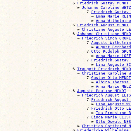
                              6 
Friedrich Gustav MENDT
                                ∞ 
Johanne Caroline WETZ
                                    7 
Friedrich Gustav 
                                      ∞ 
Emma Marie REIN
                                      ∞ 
Anna Wilhelmine
                              6 
Friedrich August MENDT
                                ∞ 
Christiane Auguste LE
                              6 
Johanne Christiane MEND
                                ∞ 
Friedrich Simon GRUNE
                                    7 
Auguste Wilhelmin
                                      ∞ 
August Bernhard
                                    7 
Otto Rudolph GRUN
                                      ∞ 
Anna Marie LÖFF
                                    7 
Friedrich Gustav 
                                      ∞ 
Lina Auguste S
                              6 
Traugott Friedrich MEND
                                ∞ 
Christiane Karoline W
                                    7 
Gustav Otto MENDT
                                      ∞ 
Albina Theresa
                                      ∞ 
Anna Marie MELZ
                              6 
Auguste Pauline MENDT
                                ∞ 
Friedrich August LEIS
                                    7 
Friedrich August 
                                      ∞ 
Lina Auguste WE
                                    7 
Friedrich Otto LE
                                      ∞ 
Ida Ernestine R
                                    7 
Linda Marie LEIST
                                      ∞ 
Otto Oswald NES
                                ∞ 
Christian Gottfried N
                              6 
Friedericke Wilhelmine 