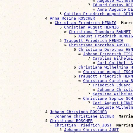
                                      ∞ 
Auguste Wilhelm
                                    7 
Eduard Gustav REI
                                      ∞ 
Anna Auguste DE
                        5 
Gottlob Friedrich August REIN
                  4 
Anna Rosina ROSCHER
                    ∞ 
Christian Friedrich HENNIG
Marri
                        5 
Christian August HENNIG
                          ∞ 
Christiana Theodora RANNFT
                              6 
August Friedrich HENNIG
                        5 
Traugott Friedrich HENNIG
                          ∞ 
Christiana Dorothea AUSTEL
                              6 
Christiana Dorothea HEN
                                ∞ 
Johann Friedrich FISC
                                    7 
Carolina Wilhelmi
                                      ∞ 
Carl Gotthelf S
                              6 
Christiana Wilhelmina H
                                ∞ 
Christian August ZSCH
                              6 
Traugott Friedrich HENN
                                ∞ 
Christiana Carolina B
                                    7 
Friedrich Eduard 
                                      ∞ 
Johanne Christi
                                    7 
Karoline Wilhelmi
                                ∞ 
Christiane Sophie SCH
                                    7 
Carl August HENNI
                                      ∞ 
Auguste Wilhelm
                  4 
Johann Christoph ROSCHER
                    ∞ 
Johanne Christiane ESCHER
Marria
                  4 
Christiana ROSCHER
                    ∞ 
Christian Friedrich JOST
Marriag
                        5 
Johanna Christiana JUST