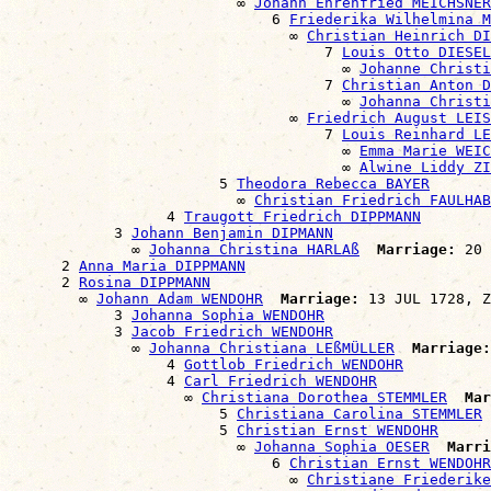
                          ∞ 
Johann Ehrenfried MEICHSNER
                              6 
Friederika Wilhelmina M
                                ∞ 
Christian Heinrich DI
                                    7 
Louis Otto DIESEL
                                      ∞ 
Johanne Christi
                                    7 
Christian Anton D
                                      ∞ 
Johanna Christi
                                ∞ 
Friedrich August LEIS
                                    7 
Louis Reinhard LE
                                      ∞ 
Emma Marie WEIC
                                      ∞ 
Alwine Liddy ZI
                        5 
Theodora Rebecca BAYER
                          ∞ 
Christian Friedrich FAULHAB
                  4 
Traugott Friedrich DIPPMANN
            3 
Johann Benjamin DIPMANN
              ∞ 
Johanna Christina HARLAß
Marriage:
 20 
      2 
Anna Maria DIPPMANN
      2 
Rosina DIPPMANN
        ∞ 
Johann Adam WENDOHR
Marriage:
 13 JUL 1728, Z
            3 
Johanna Sophia WENDOHR
            3 
Jacob Friedrich WENDOHR
              ∞ 
Johanna Christiana LEßMÜLLER
Marriage:
                  4 
Gottlob Friedrich WENDOHR
                  4 
Carl Friedrich WENDOHR
                    ∞ 
Christiana Dorothea STEMMLER
Mar
                        5 
Christiana Carolina STEMMLER
                        5 
Christian Ernst WENDOHR
                          ∞ 
Johanna Sophia OESER
Marri
                              6 
Christian Ernst WENDOHR
                                ∞ 
Christiane Friederike