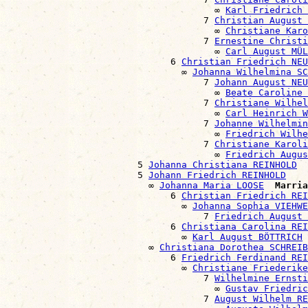
                                      ∞ 
Karl Friedrich
                                    7 
Christian August 
                                      ∞ 
Christiane Karo
                                    7 
Ernestine Christi
                                      ∞ 
Carl August MÜL
                              6 
Christian Friedrich NEU
                                ∞ 
Johanna Wilhelmina SC
                                    7 
Johann August NEU
                                      ∞ 
Beate Caroline 
                                    7 
Christiane Wilhel
                                      ∞ 
Carl Heinrich W
                                    7 
Johanne Wilhelmin
                                      ∞ 
Friedrich Wilhe
                                    7 
Christiane Karoli
                                      ∞ 
Friedrich Augus
                        5 
Johanna Christiana REINHOLD
                        5 
Johann Friedrich REINHOLD
                          ∞ 
Johanna Maria LOOSE
Marria
                              6 
Christian Friedrich REI
                                ∞ 
Johanna Sophia VIEHWE
                                    7 
Friedrich August 
                              6 
Christiana Carolina REI
                                ∞ 
Karl August BÖTTRICH
                          ∞ 
Christiana Dorothea SCHREIB
                              6 
Friedrich Ferdinand REI
                                ∞ 
Christiane Friederike
                                    7 
Wilhelmine Ernsti
                                      ∞ 
Gustav Friedric
                                    7 
August Wilhelm RE