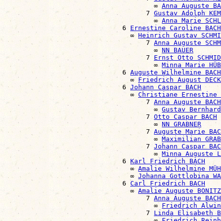
                                      ∞ 
Anna Auguste BA
                                    7 
Gustav Adolph KEM
                                      ∞ 
Anna Marie SCHL
                              6 
Ernestine Caroline BACH
                                ∞ 
Heinrich Gustav SCHMI
                                    7 
Anna Auguste SCHM
                                      ∞ 
NN BAUER
                                    7 
Ernst Otto SCHMID
                                      ∞ 
Minna Marie HÜB
                              6 
Auguste Wilhelmine BACH
                                ∞ 
Friedrich August DECK
                              6 
Johann Caspar BACH
                                ∞ 
Christiane Ernestine 
                                    7 
Anna Auguste BACH
                                      ∞ 
Gustav Bernhard
                                    7 
Otto Caspar BACH
                                      ∞ 
NN GRABNER
                                    7 
Auguste Marie BAC
                                      ∞ 
Maximilian GRAB
                                    7 
Johann Caspar BAC
                                      ∞ 
Minna Auguste L
                              6 
Karl Friedrich BACH
                                ∞ 
Amalie Wilhelmine MÜH
                                ∞ 
Johanna Gottlobina WA
                              6 
Carl Friedrich BACH
                                ∞ 
Amalie Auguste BONITZ
                                    7 
Anna Auguste BACH
                                      ∞ 
Friedrich Alwin
                                    7 
Linda Elisabeth B
                                      ∞ 
Friedrich Rein