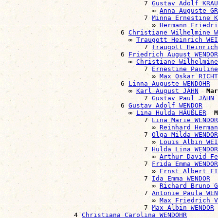
                                    7 
Gustav Adolf KRAU
                                      ∞ 
Anna Auguste GR
                                    7 
Minna Ernestine K
                                      ∞ 
Hermann Friedri
                              6 
Christiane Wilhelmine W
                                ∞ 
Traugott Heinrich WEI
                                    7 
Traugott Heinrich
                              6 
Friedrich August WENDOR
                                ∞ 
Christiane Wilhelmine
                                    7 
Ernestine Pauline
                                      ∞ 
Max Oskar RICHT
                              6 
Linna Auguste WENDOHR
                                ∞ 
Karl August JÄHN
Mar
                                    7 
Gustav Paul JÄHN
                              6 
Gustav Adolf WENDOR
                                ∞ 
Lina Hulda HÄUßLER
M
                                    7 
Lina Marie WENDOR
                                      ∞ 
Reinhard Herman
                                    7 
Olga Milda WENDOR
                                      ∞ 
Louis Albin WEI
                                    7 
Hulda Lina WENDOR
                                      ∞ 
Arthur David Fe
                                    7 
Frida Emma WENDOR
                                      ∞ 
Ernst Albert FI
                                    7 
Ida Emma WENDOR
                                      ∞ 
Richard Bruno G
                                    7 
Antonie Paula WEN
                                      ∞ 
Max Friedrich V
                                    7 
Max Albin WENDOR
                  4 
Christiana Carolina WENDOHR