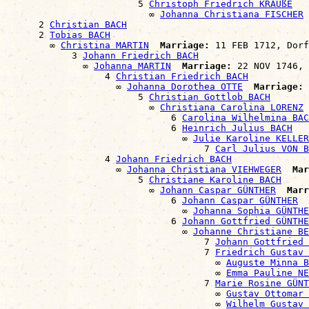
                        5 
Christoph Friedrich KRAUßE
                          ∞ 
Johanna Christiana FISCHER
      2 
Christian BACH
      2 
Tobias BACH
        ∞ 
Christina MARTIN
Marriage:
 11 FEB 1712, Dorf
            3 
Johann Friedrich BACH
              ∞ 
Johanna MARTIN
Marriage:
 22 NOV 1746, 
                  4 
Christian Friedrich BACH
                    ∞ 
Johanna Dorothea OTTE
Marriage:
 
                        5 
Christian Gottlob BACH
                          ∞ 
Christiana Carolina LORENZ
                              6 
Carolina Wilhelmina BAC
                              6 
Heinrich Julius BACH
                                ∞ 
Julie Karoline KELLER
                                    7 
Carl Julius VON B
                  4 
Johann Friedrich BACH
                    ∞ 
Johanna Christiana VIEHWEGER
Mar
                        5 
Christiane Karoline BACH
                          ∞ 
Johann Caspar GÜNTHER
Marr
                              6 
Johann Caspar GÜNTHER
                                ∞ 
Johanna Sophia GÜNTHE
                              6 
Johann Gottfried GÜNTHE
                                ∞ 
Johanne Christiane BE
                                    7 
Johann Gottfried 
                                    7 
Friedrich Gustav 
                                      ∞ 
Auguste Minna B
                                      ∞ 
Emma Pauline NE
                                    7 
Marie Rosine GÜNT
                                      ∞ 
Gustav Ottomar 
                                      ∞ 
Wilhelm Gustav