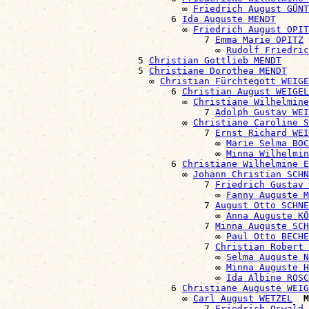
                                ∞ 
Friedrich August GÜNT
                              6 
Ida Auguste MENDT
                                ∞ 
Friedrich August OPIT
                                    7 
Emma Marie OPITZ
                                      ∞ 
Rudolf Friedric
                        5 
Christian Gottlieb MENDT
                        5 
Christiane Dorothea MENDT
                          ∞ 
Christian Fürchtegott WEIGE
                              6 
Christian August WEIGEL
                                ∞ 
Christiane Wilhelmine
                                    7 
Adolph Gustav WEI
                                ∞ 
Christiane Caroline S
                                    7 
Ernst Richard WEI
                                      ∞ 
Marie Selma BOC
                                      ∞ 
Minna Wilhelmin
                              6 
Christiane Wilhelmine E
                                ∞ 
Johann Christian SCHN
                                    7 
Friedrich Gustav 
                                      ∞ 
Fanny Auguste M
                                    7 
August Otto SCHNE
                                      ∞ 
Anna Auguste KÖ
                                    7 
Minna Auguste SCH
                                      ∞ 
Paul Otto BECHE
                                    7 
Christian Robert 
                                      ∞ 
Selma Auguste N
                                      ∞ 
Minna Auguste H
                                      ∞ 
Ida Albine ROSC
                              6 
Christiane Auguste WEIG
                                ∞ 
Carl August WETZEL
M
                                    7 
Friedrich Oswald 