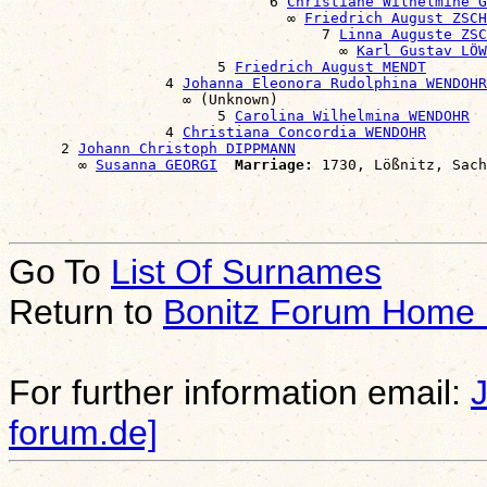
                              6 
Christiane Wilhelmine G
                                ∞ 
Friedrich August ZSCH
                                    7 
Linna Auguste ZSC
                                      ∞ 
Karl Gustav LÖW
                        5 
Friedrich August MENDT
                  4 
Johanna Eleonora Rudolphina WENDOHR
                    ∞ (Unknown)

                        5 
Carolina Wilhelmina WENDOHR
                  4 
Christiana Concordia WENDOHR
      2 
Johann Christoph DIPPMANN
        ∞ 
Susanna GEORGI
Marriage:
Go To
List Of Surnames
Return to
Bonitz Forum Home
For further information email:
forum.de]