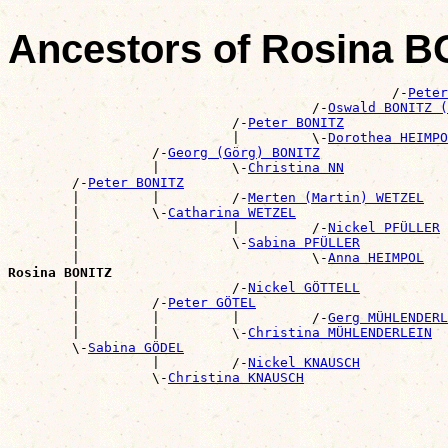
Ancestors of Rosina B
                                                /-
Peter
                                      /-
Oswald BONITZ (
                            /-
Peter BONITZ
                            |         \-
Dorothea HEIMPO
                  /-
Georg (Görg) BONITZ
                  |         \-
Christina NN
        /-
Peter BONITZ
        |         |         /-
Merten (Martin) WETZEL
        |         \-
Catharina WETZEL
        |                   |         /-
Nickel PFÜLLER
        |                   \-
Sabina PFÜLLER
        |                             \-
Anna HEIMPOL
Rosina BONITZ

        |                   /-
Nickel GÖTTELL
        |         /-
Peter GÖTEL
        |         |         |         /-
Gerg MÜHLENDERL
        |         |         \-
Christina MÜHLENDERLEIN
        \-
Sabina GÖDEL
                  |         /-
Nickel KNAUSCH
                  \-
Christina KNAUSCH