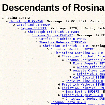
Descendants of Rosin
1 
Rosina BONITZ
  ∞ 
Christoph DIPPMANN
Marriage:
 19 OCT 1691, Zwönitz,
      2 
Gottfried DIPPMANN
        ∞ 
Regina DÖRFFEL
Marriage:
 1728, Lößnitz, Sach
            3 
Christoph Friedrich DIPMANN
              ∞ 
Johanna Sophia CAMENTZ
Marriage:
 17 FE
                  4 
Gottlob Friedrich DIPMANN
                  4 
Theodora Rebecka TIPPMANN
                    ∞ 
Christian Heinrich BEYER
Marriag
                        5 
Christian Gottlob BEYER
                          ∞ 
Christiana Carolina GRUNERT
                              6 
Christian Gotthold Anto
                                ∞ 
Johanna Christiana Er
                                    7 
Minna Auguste BEY
                                      ∞ 
Gustav Friedric
                                    7 
Auguste Clementin
                                      ∞ 
Friedrich Augu
                                    7 
Carl Oswald BEIER
                                ∞ 
Marie Pauline RÖTTER
                              6 
Friedrich Wilhelm BEYER
                              6 
Christian Heinrich BEYE
                                ∞ 
Emma Bertha RUDERT
M
                              6 
Friedrich August BEYER
                                ∞ 
Christiane Sophie DÜR
                        5 
Johanna Beata BEYER