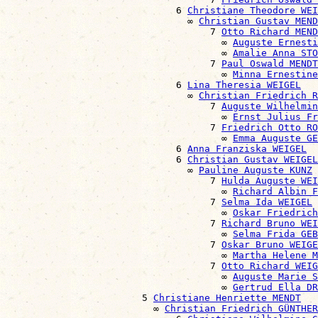
                              6 
Christiane Theodore WEI
                                ∞ 
Christian Gustav MEND
                                    7 
Otto Richard MEND
                                      ∞ 
Auguste Ernesti
                                      ∞ 
Amalie Anna STO
                                    7 
Paul Oswald MENDT
                                      ∞ 
Minna Ernestine
                              6 
Lina Theresia WEIGEL
                                ∞ 
Christian Friedrich R
                                    7 
Auguste Wilhelmin
                                      ∞ 
Ernst Julius Fr
                                    7 
Friedrich Otto RO
                                      ∞ 
Emma Auguste GE
                              6 
Anna Franziska WEIGEL
                              6 
Christian Gustav WEIGEL
                                ∞ 
Pauline Auguste KUNZ
                                    7 
Hulda Auguste WEI
                                      ∞ 
Richard Albin F
                                    7 
Selma Ida WEIGEL
                                      ∞ 
Oskar Friedric
                                    7 
Richard Bruno WEI
                                      ∞ 
Selma Frida GEB
                                    7 
Oskar Bruno WEIGE
                                      ∞ 
Martha Helene M
                                    7 
Otto Richard WEIG
                                      ∞ 
Auguste Marie S
                                      ∞ 
Gertrud Ella DR
                        5 
Christiane Henriette MENDT
                          ∞ 
Christian Friedrich GÜNTHER