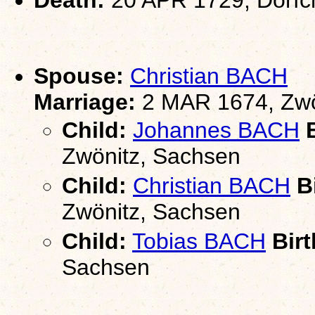
Death:
20 APR 1729, Dorfc
Spouse:
Christian BACH
Marriage:
2 MAR 1674, Zwö
Child:
Johannes BACH
B
Zwönitz, Sachsen
Child:
Christian BACH
Bi
Zwönitz, Sachsen
Child:
Tobias BACH
Birt
Sachsen