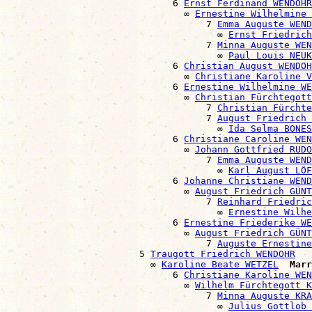
                              6 
Ernst Ferdinand WENDOHR
                                ∞ 
Ernestine Wilhelmine 
                                    7 
Emma Auguste WEND
                                      ∞ 
Ernst Friedric
                                    7 
Minna Auguste WEN
                                      ∞ 
Paul Louis NEU
                              6 
Christian August WENDOH
                                ∞ 
Christiane Karoline V
                              6 
Ernestine Wilhelmine WE
                                ∞ 
Christian Fürchtegott
                                    7 
Christian Fürchte
                                    7 
August Friedrich 
                                      ∞ 
Ida Selma BONES
                              6 
Christiane Caroline WEN
                                ∞ 
Johann Gottfried RUDO
                                    7 
Emma Auguste WEND
                                      ∞ 
Karl August LÖF
                              6 
Johanne Christiane WEND
                                ∞ 
August Friedrich GÜNT
                                    7 
Reinhard Friedric
                                      ∞ 
Ernestine Wilh
                              6 
Ernestine Friederike WE
                                ∞ 
August Friedrich GÜNT
                                    7 
Auguste Ernestine
                        5 
Traugott Friedrich WENDOHR
                          ∞ 
Karoline Beate WETZEL
Marr
                              6 
Christiane Karoline WEN
                                ∞ 
Wilhelm Fürchtegott K
                                    7 
Minna Auguste KRA
                                      ∞ 
Julius Gottlob 