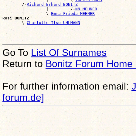
        /-
Richard Erhard BONITZ
        |         |         /-
NN MEHNER
        |         \-
Emma Frieda MEHNER
Rosi BONITZ

        \-
Charlotte Ilse UHLMANN
Go To
List Of Surnames
Return to
Bonitz Forum Home
For further information email:
forum.de]