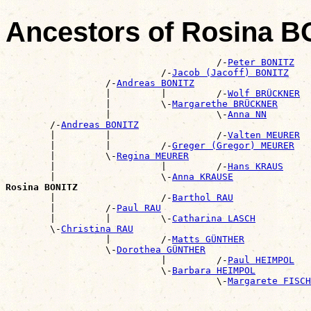
Ancestors of Rosina B
                                      /-
Peter BONITZ
                            /-
Jacob (Jacoff) BONITZ
                  /-
Andreas BONITZ
                  |         |         /-
Wolf BRÜCKNER
                  |         \-
Margarethe BRÜCKNER
                  |                   \-
Anna NN
        /-
Andreas BONITZ
        |         |                   /-
Valten MEURER
        |         |         /-
Greger (Gregor) MEURER
        |         \-
Regina MEURER
        |                   |         /-
Hans KRAUS
        |                   \-
Anna KRAUSE
Rosina BONITZ

        |                   /-
Barthol RAU
        |         /-
Paul RAU
        |         |         \-
Catharina LASCH
        \-
Christina RAU
                  |         /-
Matts GÜNTHER
                  \-
Dorothea GÜNTHER
                            |         /-
Paul HEIMPOL
                            \-
Barbara HEIMPOL
                                      \-
Margarete FISCH