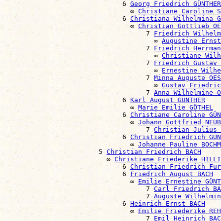
                              6 
Georg Friedrich GÜNTHER
                                ∞ 
Christiane Caroline S
                              6 
Christiana Wilhelmina G
                                ∞ 
Christian Gottlieb OE
                                    7 
Friedrich Wilhelm
                                      ∞ 
Augustine Ernst
                                    7 
Friedrich Herrman
                                      ∞ 
Christiane Wilh
                                    7 
Friedrich Gustav 
                                      ∞ 
Ernestine Wilhe
                                    7 
Minna Auguste OES
                                      ∞ 
Gustav Friedric
                                    7 
Anna Wilhelmine O
                              6 
Karl August GÜNTHER
                                ∞ 
Marie Emilie GÖTHEL
                              6 
Christiane Caroline GÜN
                                ∞ 
Johann Gottfried NEUB
                                    7 
Christian Julius 
                              6 
Christian Friedrich GÜN
                                ∞ 
Johanne Pauline BOCHM
                        5 
Christian Friedrich BACH
                          ∞ 
Christiane Friederike HILLI
                              6 
Christian Friedrich Für
                              6 
Friedrich August BACH
                                ∞ 
Emilie Ernestine GÜNT
                                    7 
Carl Friedrich BA
                                    7 
Auguste Wilhelmin
                              6 
Heinrich Ernst BACH
                                ∞ 
Emilie Friederike REH
                                    7 
Emil Heinrich BAC