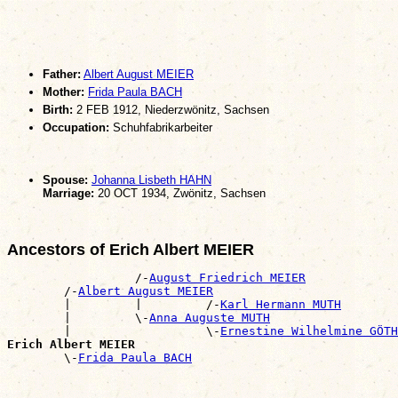
Father:
Albert August MEIER
Mother:
Frida Paula BACH
Birth:
2 FEB 1912, Niederzwönitz, Sachsen
Occupation:
Schuhfabrikarbeiter
Spouse:
Johanna Lisbeth HAHN
Marriage:
20 OCT 1934, Zwönitz, Sachsen
Ancestors of Erich Albert MEIER
                  /-
August Friedrich MEIER
        /-
Albert August MEIER
        |         |         /-
Karl Hermann MUTH
        |         \-
Anna Auguste MUTH
        |                   \-
Ernestine Wilhelmine GÖTH
Erich Albert MEIER

        \-
Frida Paula BACH