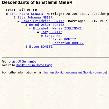
Descendants of Ernst Emil MEIER
1 
Ernst Emil MEIER
  ∞ 
Lina Klara SENGER
Marriage:
 28 JUL 1892, Stollberg
      2 
Ella Johanna MEIER
        ∞ 
Oskar Friedrich BONITZ
Marriage:
 5 JAN 1917,
            3 
Bernd Oskar BONITZ
              ∞ 
Elisabeth Maria ZIELINSKI
                  4 
Jörg BONITZ
                    ∞ 
Sonja NN
                        5 
Sarah BONITZ
                        5 
Sebastian BONITZ
            3 
Ellen BONITZ
Go To
List Of Surnames
Return to
Bonitz Forum Home Page
For further information email:
Jochen Bonitz [webmaster@bonitz-forum.de]