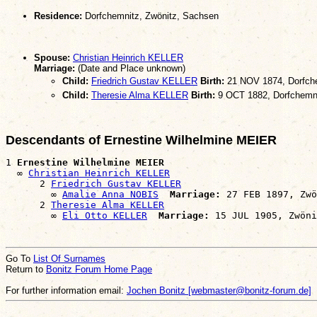
Residence:
Dorfchemnitz, Zwönitz, Sachsen
Spouse:
Christian Heinrich KELLER
Marriage:
(Date and Place unknown)
Child:
Friedrich Gustav KELLER
Birth:
21 NOV 1874, Dorfche
Child:
Theresie Alma KELLER
Birth:
9 OCT 1882, Dorfchemni
Descendants of Ernestine Wilhelmine MEIER
1 
Ernestine Wilhelmine MEIER
  ∞ 
Christian Heinrich KELLER
      2 
Friedrich Gustav KELLER
        ∞ 
Amalie Anna NOBIS
Marriage:
 27 FEB 1897, Zwö
      2 
Theresie Alma KELLER
        ∞ 
Eli Otto KELLER
Marriage:
Go To
List Of Surnames
Return to
Bonitz Forum Home Page
For further information email:
Jochen Bonitz [webmaster@bonitz-forum.de]