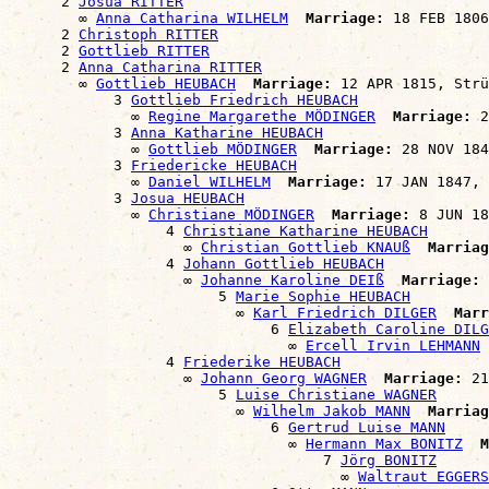
      2 
Josua RITTER
        ∞ 
Anna Catharina WILHELM
Marriage:
 18 FEB 1806
      2 
Christoph RITTER
      2 
Gottlieb RITTER
      2 
Anna Catharina RITTER
        ∞ 
Gottlieb HEUBACH
Marriage:
 12 APR 1815, Strü
            3 
Gottlieb Friedrich HEUBACH
              ∞ 
Regine Margarethe MÖDINGER
Marriage:
 2
            3 
Anna Katharine HEUBACH
              ∞ 
Gottlieb MÖDINGER
Marriage:
 28 NOV 184
            3 
Friedericke HEUBACH
              ∞ 
Daniel WILHELM
Marriage:
 17 JAN 1847, 
            3 
Josua HEUBACH
              ∞ 
Christiane MÖDINGER
Marriage:
 8 JUN 18
                  4 
Christiane Katharine HEUBACH
                    ∞ 
Christian Gottlieb KNAUß
Marriag
                  4 
Johann Gottlieb HEUBACH
                    ∞ 
Johanne Karoline DEIß
Marriage:
 
                        5 
Marie Sophie HEUBACH
                          ∞ 
Karl Friedrich DILGER
Marr
                              6 
Elizabeth Caroline DILG
                                ∞ 
Ercell Irvin LEHMANN
                  4 
Friederike HEUBACH
                    ∞ 
Johann Georg WAGNER
Marriage:
 21
                        5 
Luise Christiane WAGNER
                          ∞ 
Wilhelm Jakob MANN
Marriag
                              6 
Gertrud Luise MANN
                                ∞ 
Hermann Max BONITZ
M
                                    7 
Jörg BONITZ
                                      ∞ 
Waltraut EGGERS