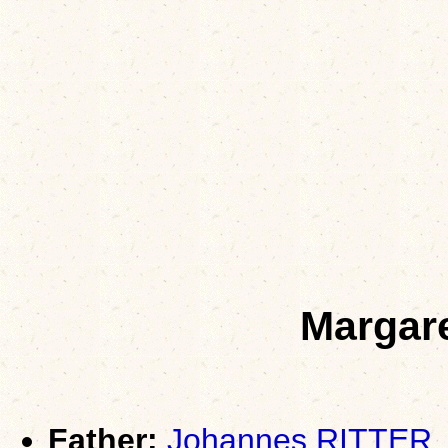
Margar
Father:
Johannes RITTER