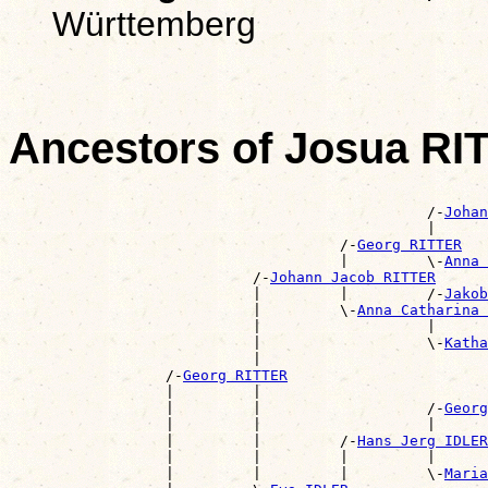
Württemberg
Ancestors of Josua RI
                                                       
                                                /-
Johan
                                                |      
                                      /-
Georg RITTER
                                      |         \-
Anna 
                            /-
Johann Jacob RITTER
                            |         |         /-
Jakob
                            |         \-
Anna Catharina 
                            |                   |      
                            |                   \-
Katha
                            |                          
                  /-
Georg RITTER
                  |         |                          
                  |         |                   /-
Georg
                  |         |                   |      
                  |         |         /-
Hans Jerg IDLER
                  |         |         |         |      
                  |         |         |         \-
Maria