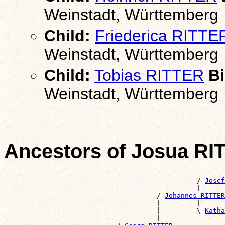
Weinstadt, Württemberg
Child:
Friederica RITTE
Weinstadt, Württemberg
Child:
Tobias RITTER
Bi
Weinstadt, Württemberg
Ancestors of Josua RI
                                                       
                                                /-
Josef
                                                |      
                                      /-
Johannes RITTER
                                      |         |      
                                      |         \-
Katha
                                      |                