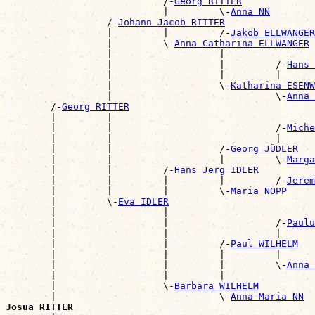
                            /-
Georg RITTER
                            |         \-
Anna NN
                  /-
Johann Jacob RITTER
                  |         |         /-
Jakob ELLWANGER
                  |         \-
Anna Catharina ELLWANGER
                  |                   |                
                  |                   |         /-
Hans 
                  |                   |         |      
                  |                   \-
Katharina ESENW
                  |                             \-
Anna 
        /-
Georg RITTER
        |         |                                    
        |         |                             /-
Miche
        |         |                             |      
        |         |                   /-
Georg JÜDLER
        |         |                   |         \-
Marga
        |         |         /-
Hans Jerg IDLER
        |         |         |         |         /-
Jerem
        |         |         |         \-
Maria NOPP
        |         \-
Eva IDLER
        |                   |                          
        |                   |                   /-
Paulu
        |                   |                   |      
        |                   |         /-
Paul WILHELM
        |                   |         |         |      
        |                   |         |         \-
Anna 
        |                   |         |                
        |                   \-
Barbara WILHELM
        |                             \-
Anna Maria NN
Josua RITTER