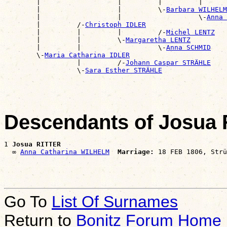
        |                   |         |         |      
        |                   |         \-
Barbara WILHELM
        |                   |                   \-
Anna 
        |         /-
Christoph IDLER
        |         |         |         /-
Michel LENTZ
        |         |         \-
Margaretha LENTZ
        |         |                   \-
Anna SCHMID
        \-
Maria Catharina IDLER
                  |         /-
Johann Caspar STRÄHLE
                  \-
Sara Esther STRÄHLE
Descendants of Josua
1 
Josua RITTER
  ∞ 
Anna Catharina WILHELM
Marriage:
Go To
List Of Surnames
Return to
Bonitz Forum Home