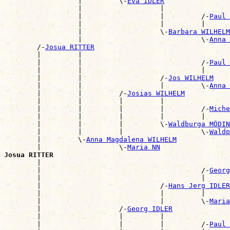
                  |         \-
Eva IDLER
                  |                   |                
                  |                   |         /-
Paul 
                  |                   |         |      
                  |                   \-
Barbara WILHELM
                  |                             \-
Anna 
        /-
Josua RITTER
        |         |                                    
        |         |                             /-
Paul 
        |         |                             |      
        |         |                   /-
Jos WILHELM
        |         |                   |         \-
Anna 
        |         |         /-
Josias WILHELM
        |         |         |         |                
        |         |         |         |         /-
Miche
        |         |         |         |         |      
        |         |         |         \-
Waldburga MÖDIN
        |         |         |                   \-
Waldp
        |         \-
Anna Magdalena WILHELM
        |                   \-
Maria NN
Josua RITTER

        |                                             
        |                                       /-
Georg
        |                                       |      
        |                             /-
Hans Jerg IDLER
        |                             |         |      
        |                             |         \-
Maria
        |                   /-
Georg IDLER
        |                   |         |                
        |                   |         |         /-
Paul 