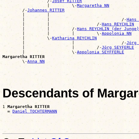
                  /-
Josef RITTER
                  |         \-
Margaretha NN
        /-
Johannes RITTER
        |         |                                    
        |         |                             /-
Hans 
        |         |                   /-
Hans REYCHLIN
        |         |         /-
Hans REYCHLIN (der Junge)
        |         |         |         \-
Appolonia NN
        |         \-
Katharina REYCHLIN
        |                   |                   /-
Jörg 
        |                   |         /-
Jörg SEYFERLE
        |                   \-
Appolonia SEYFFERLE
Margaretha RITTER

        \-
Anna NN
Descendants of Marga
1 
Margaretha RITTER
  ∞ 
Daniel TOCHTERMANN