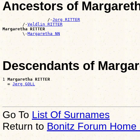
Ancestors of Margaret
                  /-
Jorg RITTER
        /-
Veldlin RITTER
Margaretha RITTER

        \-
Margaretha NN
Descendants of Marga
1 
Margaretha RITTER
  ∞ 
Jerg GOLL
Go To
List Of Surnames
Return to
Bonitz Forum Home