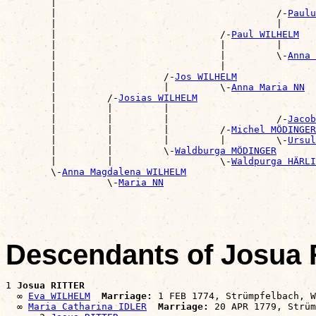

        |                                             
        |                                       /-
Paulu
        |                                       |      
        |                             /-
Paul WILHELM
        |                             |         |      
        |                             |         \-
Anna 
        |                             |                
        |                   /-
Jos WILHELM
        |                   |         \-
Anna Maria NN
        |         /-
Josias WILHELM
        |         |         |                          
        |         |         |                   /-
Jacob
        |         |         |         /-
Michel MÖDINGER
        |         |         |         |         \-
Ursul
        |         |         \-
Waldburga MÖDINGER
        |         |                   \-
Waldpurga HÄRLI
        \-
Anna Magdalena WILHELM
                  \-
Maria NN
Descendants of Josua
1 
Josua RITTER
  ∞ 
Eva WILHELM
Marriage:
 1 FEB 1774, Strümpfelbach, W
  ∞ 
Maria Catharina IDLER
Marriage:
 20 APR 1779, Strüm