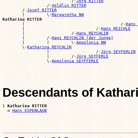
                            /-
Jorg RITTER
                  /-
Veldlin RITTER
        /-
Josef RITTER
        |         \-
Margaretha NN
Katharina RITTER

        |                                       /-
Hans 
        |                             /-
Hans REICHLE
        |                   /-
Hans REYCHLIN
        |         /-
Hans REYCHLIN (der Junge)
        |         |         \-
Appolonia NN
        \-
Katharina REYCHLIN
                  |                   /-
Jörg SEYFERLIN
                  |         /-
Jörg SEYFERLE
                  \-
Appolonia SEYFFERLE
Descendants of Kathar
1 
Katharina RITTER
  ∞ 
Hans ESPENLAUB