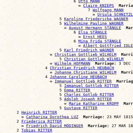
                              6 
Otto MANN
                                ∞ 
Claire KNIEPS
Marria
                                    7 
Wolfgang MANN
                                      ∞ 
Ursula SCHNITZL
                        5 
Karoline Friedericke WAGNER
                        5 
Wilhelmine Pauline WAGNER
                          ∞ 
August Hermann STÄNGLE
Mar
                              6 
Elsa STÄNGLE
                                ∞ 
Ernst HEES
                              6 
Mina Frida STÄNGLE
                                ∞ 
Albert Gottfried IDLE
                        5 
Karl Friedrich WAGNER
                    ∞ 
Christian Gottlieb WILHELM
Marri
                        5 
Christian Gottlob WILHELM
                    ∞ 
Wilhelm HOFMANN
Marriage:
 3 DEC 
                  4 
Christian Friedrich HEUBACH
                    ∞ 
Johanne Christiane WILHELM
Marri
                  4 
Johanne Caroline HEUBACH
                    ∞ 
Immanuel Gottlieb RITTER
Marriag
                        5 
Immanuel Gottlob RITTER
                        5 
Emma RITTER
                        5 
Charles Gotlob RITTER
                        5 
Adolph Joseph RITTER
                          ∞ 
Marie Katharine KROPP
Marr
                        5 
Gustave RITTER
      2 
Heinrich RITTER
        ∞ 
Catharina Dorothea LUZ
Marriage:
 23 MAY 1815
      2 
Friederica RITTER
        ∞ 
Friedrich David MÖDINGER
Marriage:
 27 MAR 18
      2 
Tobias RITTER