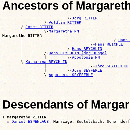
Ancestors of Margaret
                            /-
Jorg RITTER
                  /-
Veldlin RITTER
        /-
Josef RITTER
        |         \-
Margaretha NN
Margarethe RITTER

        |                                       /-
Hans 
        |                             /-
Hans REICHLE
        |                   /-
Hans REYCHLIN
        |         /-
Hans REYCHLIN (der Junge)
        |         |         \-
Appolonia NN
        \-
Katharina REYCHLIN
                  |                   /-
Jörg SEYFERLIN
                  |         /-
Jörg SEYFERLE
                  \-
Appolonia SEYFFERLE
Descendants of Marga
1 
Margarethe RITTER
  ∞ 
Daniel ESPENLAUB
Marriage: