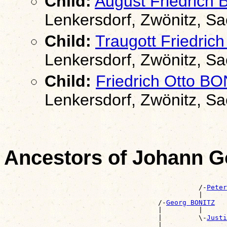
Child:
August Friedrich
Lenkersdorf, Zwönitz, S
Child:
Traugott Friedric
Lenkersdorf, Zwönitz, S
Child:
Friedrich Otto B
Lenkersdorf, Zwönitz, S
Ancestors of Johann G
                                                       
                                                /-
Peter
                                                |      
                                      /-
Georg BONITZ
                                      |         |      
                                      |         \-
Justi
                                      |                