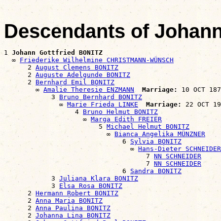
Descendants of Johann
1 
Johann Gottfried BONITZ
  ∞ 
Friederike Wilhelmine CHRISTMANN-WÜNSCH
      2 
August Clemens BONITZ
      2 
Auguste Adelgunde BONITZ
      2 
Bernhard Emil BONITZ
        ∞ 
Amalie Theresie ENZMANN
Marriage:
 10 OCT 187
            3 
Bruno Bernhard BONITZ
              ∞ 
Marie Frieda LINKE
Marriage:
 22 OCT 19
                  4 
Bruno Helmut BONITZ
                    ∞ 
Marga Edith FREIER
                        5 
Michael Helmut BONITZ
                          ∞ 
Bianca Angelika MÜNZNER
                              6 
Sylvia BONITZ
                                ∞ 
Hans-Dieter SCHNEIDER
                                    7 
NN SCHNEIDER
                                    7 
NN SCHNEIDER
                              6 
Sandra BONITZ
            3 
Juliana Klara BONITZ
            3 
Elsa Rosa BONITZ
      2 
Hermann Robert BONITZ
      2 
Anna Maria BONITZ
      2 
Anna Paulina BONITZ
      2 
Johanna Lina BONITZ