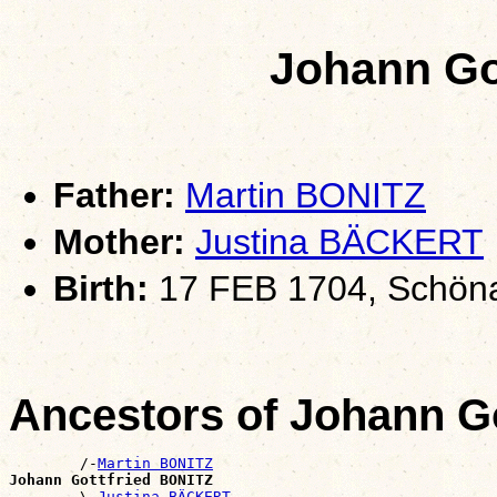
Johann Go
Father:
Martin BONITZ
Mother:
Justina BÄCKERT
Birth:
17 FEB 1704, Schöna
Ancestors of Johann G
        /-
Martin BONITZ
Johann Gottfried BONITZ

        \-
Justina BÄCKERT