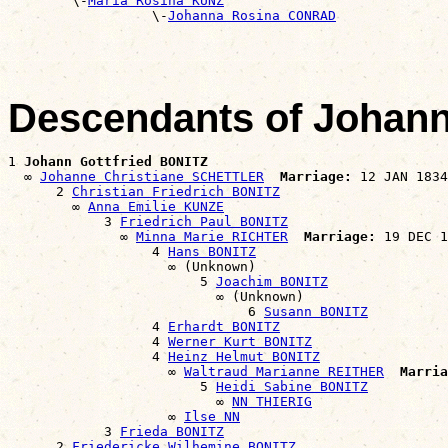
        \-
Maria Rosina KUNZ
                  \-
Johanna Rosina CONRAD
Descendants of Johann
1 
Johann Gottfried BONITZ
  ∞ 
Johanne Christiane SCHETTLER
Marriage:
 12 JAN 1834
      2 
Christian Friedrich BONITZ
        ∞ 
Anna Emilie KUNZE
            3 
Friedrich Paul BONITZ
              ∞ 
Minna Marie RICHTER
Marriage:
 19 DEC 1
                  4 
Hans BONITZ
                    ∞ (Unknown)

                        5 
Joachim BONITZ
                          ∞ (Unknown)

                              6 
Susann BONITZ
                  4 
Erhardt BONITZ
                  4 
Werner Kurt BONITZ
                  4 
Heinz Helmut BONITZ
                    ∞ 
Waltraud Marianne REITHER
Marria
                        5 
Heidi Sabine BONITZ
                          ∞ 
NN THIERIG
                    ∞ 
Ilse NN
            3 
Frieda BONITZ
      2 
Friedericke Wilhemine BONITZ