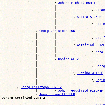
                            /-
Johann Michael BONITZ
                            |         |                
                            |         |         /-
Johan
                            |         |         |      
                            |         \-
Sabina AIDNER
                            |                   |      
                            |                   \-
Rosin
                            |                          
                  /-
Georg Christoph BONITZ
                  |         |                          
                  |         |                   /-
Gottf
                  |         |                   |      
                  |         |         /-
Gottfried WETZE
                  |         |         |         |      
                  |         |         |         \-
Anna 
                  |         |         |                
                  |         \-
Rosina WETZEL
                  |                   |                
                  |                   |         /-
Georg
                  |                   |         |      
                  |                   \-
Justina WETZEL
                  |                             |      
                  |                             \-
Regin
                  |                                    
        /-
Georg Christoph BONITZ
        |         |         /-
Johann Gottfried FISCHER
        |         \-
Anna Rosina FISCHER
Johann Gottfried BONITZ

        |                                             
        |                                       /-
Andre