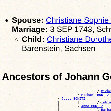
Spouse:
Christiane Soph
Marriage:
3 SEP 1743, Schw
Child:
Christiane Dorot
Bärenstein, Sachsen
Ancestors of Johann G
                                                       
                                                /-
Miche
                                      /-
Michael BONITZ 
                            /-
Jacob BONITZ
                            |         |         /-
Tobia
                            |         \-
Anna BONITZ
                            |                   \-
Barba