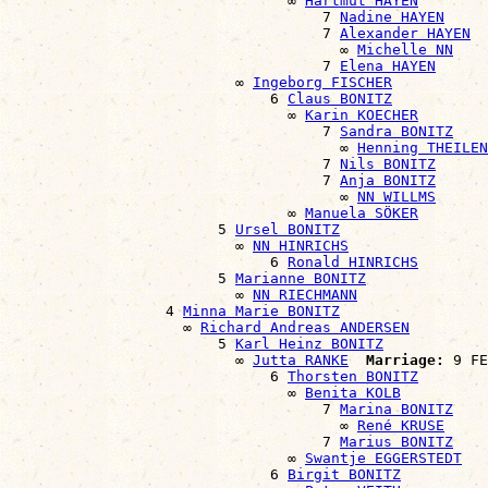
                                ∞ 
Hartmut HAYEN
                                    7 
Nadine HAYEN
                                    7 
Alexander HAYEN
                                      ∞ 
Michelle NN
                                    7 
Elena HAYEN
                          ∞ 
Ingeborg FISCHER
                              6 
Claus BONITZ
                                ∞ 
Karin KOECHER
                                    7 
Sandra BONITZ
                                      ∞ 
Henning THEILEN
                                    7 
Nils BONITZ
                                    7 
Anja BONITZ
                                      ∞ 
NN WILLMS
                                ∞ 
Manuela SÖKER
                        5 
Ursel BONITZ
                          ∞ 
NN HINRICHS
                              6 
Ronald HINRICHS
                        5 
Marianne BONITZ
                          ∞ 
NN RIECHMANN
                  4 
Minna Marie BONITZ
                    ∞ 
Richard Andreas ANDERSEN
                        5 
Karl Heinz BONITZ
                          ∞ 
Jutta RANKE
Marriage:
 9 FE
                              6 
Thorsten BONITZ
                                ∞ 
Benita KOLB
                                    7 
Marina BONITZ
                                      ∞ 
René KRUSE
                                    7 
Marius BONITZ
                                ∞ 
Swantje EGGERSTEDT
                              6 
Birgit BONITZ