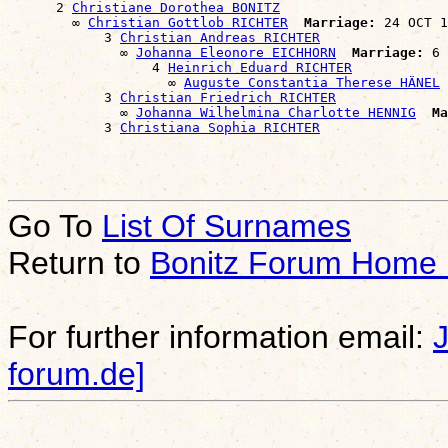
      2 
Christiane Dorothea BONITZ
        ∞ 
Christian Gottlob RICHTER
Marriage:
 24 OCT 1
            3 
Christian Andreas RICHTER
              ∞ 
Johanna Eleonore EICHHORN
Marriage:
 6 
                  4 
Heinrich Eduard RICHTER
                    ∞ 
Auguste Constantia Therese HÄNEL
            3 
Christian Friedrich RICHTER
              ∞ 
Johanna Wilhelmina Charlotte HENNIG
Ma
            3 
Christiana Sophia RICHTER
Go To
List Of Surnames
Return to
Bonitz Forum Home
For further information email:
forum.de]