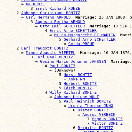
        ∞ 
NN KUNZE
            3 
Ernst Richard KUNZE
      2 
Johanne Christiane BONITZ
        ∞ 
Carl Hermann ARNOLD
Marriage:
 26 JAN 1868, G
            3 
Auguste Bertha ARNOLD
              ∞ 
Otto Emil SCHETTLER
Marriage:
 13 SEP 1
                  4 
Ernst Arno SCHETTLER
                    ∞ 
Milda Margarethe DE MARTIN
Marri
                        5 
Gerhard Arno SCHETTLER
                          ∞ 
Gerda PREUß
      2 
Carl Traugott BONITZ
        ∞ 
Minna Auguste VIERTEL
Marriage:
 16 JAN 1870,
            3 
Carl Paul BONITZ
              ∞ 
Gesine Marie Johanne JANSSEN
Marriage:
                  4 
Paul BONITZ
                    ∞ (Unknown)

                        5 
Horst BONITZ
                          ∞ 
Anke NN
                        5 
Herbert BONITZ
                        5 
Edith BONITZ
                  4 
Willy Richard BONITZ
                    ∞ 
Johanne Helene WULF
                        5 
Paul Heinrich BONITZ
                          ∞ 
Ursula Therese JUNG
                              6 
Dieter BONITZ
                                ∞ 
Andrea VERBECK
                                    7 
Magnus BONITZ
                                    7 
Victor BONITZ
                              6 
Brigitte BONITZ