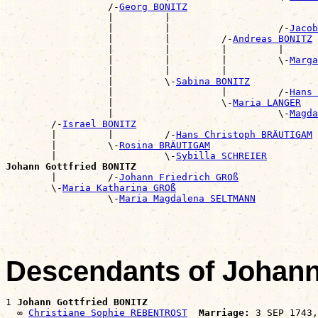
                  /-
Georg BONITZ
                  |         |                          
                  |         |                   /-
Jacob
                  |         |         /-
Andreas BONITZ
                  |         |         |         |      
                  |         |         |         \-
Marga
                  |         |         |                
                  |         \-
Sabina BONITZ
                  |                   |         /-
Hans 
                  |                   \-
Maria LANGER
                  |                             \-
Magda
        /-
Israel BONITZ
        |         |         /-
Hans Christoph BRÄUTIGAM
        |         \-
Rosina BRÄUTIGAM
        |                   \-
Sybilla SCHREIER
Johann Gottfried BONITZ

        |         /-
Johann Friedrich GROß
        \-
Maria Katharina GROß
                  \-
Maria Magdalena SELTMANN
Descendants of Johann
1 
Johann Gottfried BONITZ
  ∞ 
Christiane Sophie REBENTROST
Marriage:
 3 SEP 1743,