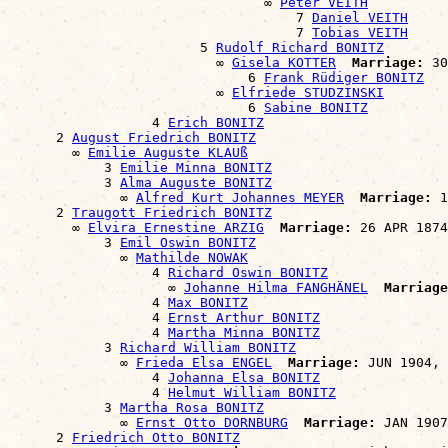
                                ∞ 
Peter VEITH
                                    7 
Daniel VEITH
                                    7 
Tobias VEITH
                        5 
Rudolf Richard BONITZ
                          ∞ 
Gisela KOTTER
Marriage:
 30
                              6 
Frank Rüdiger BONITZ
                          ∞ 
Elfriede STUDZINSKI
                              6 
Sabine BONITZ
                  4 
Erich BONITZ
      2 
August Friedrich BONITZ
        ∞ 
Emilie Auguste KLAUß
            3 
Emilie Minna BONITZ
            3 
Alma Auguste BONITZ
              ∞ 
Alfred Kurt Johannes MEYER
Marriage:
 1
      2 
Traugott Friedrich BONITZ
        ∞ 
Elvira Ernestine ARZIG
Marriage:
 26 APR 1874
            3 
Emil Oswin BONITZ
              ∞ 
Mathilde NOWAK
                  4 
Richard Oswin BONITZ
                    ∞ 
Johanne Hilma FANGHÄNEL
Marriage
                  4 
Max BONITZ
                  4 
Ernst Arthur BONITZ
                  4 
Martha Minna BONITZ
            3 
Richard William BONITZ
              ∞ 
Frieda Elsa ENGEL
Marriage:
 JUN 1904, 
                  4 
Johanna Elsa BONITZ
                  4 
Helmut William BONITZ
            3 
Martha Rosa BONITZ
              ∞ 
Ernst Otto DORNBURG
Marriage:
 JAN 1907
      2 
Friedrich Otto BONITZ