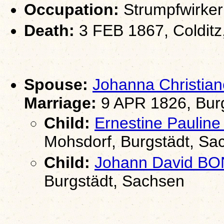
Occupation:
Strumpfwirker
Death:
3 FEB 1867, Colditz
Spouse:
Johanna Christi
Marriage:
9 APR 1826, Bur
Child:
Ernestine Paulin
Mohsdorf, Burgstädt, Sa
Child:
Johann David BO
Burgstädt, Sachsen