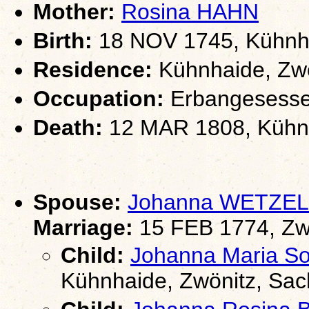
Mother:
Rosina HAHN
Birth:
18 NOV 1745, Kühnha
Residence:
Kühnhaide, Zwö
Occupation:
Erbangesesse
Death:
12 MAR 1808, Kühnh
Spouse:
Johanna WETZEL
Marriage:
15 FEB 1774, Zw
Child:
Johanna Maria S
Kühnhaide, Zwönitz, Sa