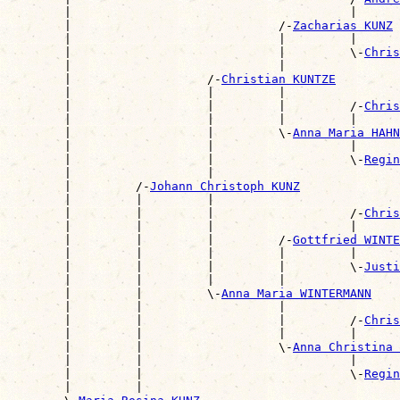
        |                                       |      
        |                             /-
Zacharias KUNZ
        |                             |         |      
        |                             |         \-
Chris
        |                             |                
        |                   /-
Christian KUNTZE
        |                   |         |                
        |                   |         |         /-
Chris
        |                   |         |         |      
        |                   |         \-
Anna Maria HAHN
        |                   |                   |      
        |                   |                   \-
Regin
        |                   |                          
        |         /-
Johann Christoph KUNZ
        |         |         |                          
        |         |         |                   /-
Chris
        |         |         |                   |      
        |         |         |         /-
Gottfried WINTE
        |         |         |         |         |      
        |         |         |         |         \-
Justi
        |         |         |         |                
        |         |         \-
Anna Maria WINTERMANN
        |         |                   |                
        |         |                   |         /-
Chris
        |         |                   |         |      
        |         |                   \-
Anna Christina 
        |         |                             |      
        |         |                             \-
Regin
        |         |                                    