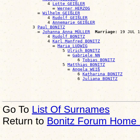
                  4 
Lotte GEIßLER
                    ∞ 
Werner HERZOG
              ∞ 
Wilhelm GEIßLER
                  4 
Rudolf GEIßLER
                  4 
Annemarie GEIßLER
            3 
Paul BONITZ
              ∞ 
Johanna Anna MÜLLER
Marriage:
 19 JUL 1
                  4 
Rudolf BONITZ
                  4 
Karl Manfred BONITZ
                    ∞ 
Maria LUDWIG
                        5 
Ulrich BONITZ
                          ∞ 
Gabriele NN
                              6 
Tobias BONITZ
                        5 
Matthias BONITZ
                          ∞ 
Angela WEIß
                              6 
Katharina BONITZ
                              6 
Juliana BONITZ
Go To
List Of Surnames
Return to
Bonitz Forum Home