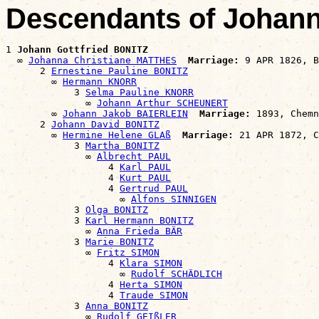
Descendants of Johann
1 
Johann Gottfried BONITZ
  ∞ 
Johanna Christiane MATTHES
Marriage:
 9 APR 1826, B
      2 
Ernestine Pauline BONITZ
        ∞ 
Hermann KNORR
            3 
Selma Pauline KNORR
              ∞ 
Johann Arthur SCHEUNERT
        ∞ 
Johann Jakob BAIERLEIN
Marriage:
 1893, Chemn
      2 
Johann David BONITZ
        ∞ 
Hermine Helene GLAß
Marriage:
 21 APR 1872, C
            3 
Martha BONITZ
              ∞ 
Albrecht PAUL
                  4 
Karl PAUL
                  4 
Kurt PAUL
                  4 
Gertrud PAUL
                    ∞ 
Alfons SINNIGEN
            3 
Olga BONITZ
            3 
Karl Hermann BONITZ
              ∞ 
Anna Frieda BÄR
            3 
Marie BONITZ
              ∞ 
Fritz SIMON
                  4 
Klara SIMON
                    ∞ 
Rudolf SCHÄDLICH
                  4 
Herta SIMON
                  4 
Traude SIMON
            3 
Anna BONITZ
              ∞ 
Rudolf GEIßLER