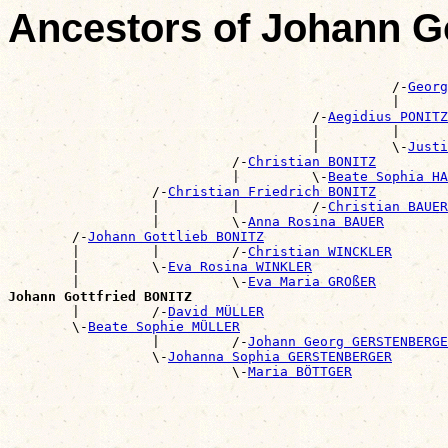
Ancestors of Johann G
                                                       
                                                /-
Georg
                                                |      
                                      /-
Aegidius PONITZ
                                      |         |      
                                      |         \-
Justi
                            /-
Christian BONITZ
                            |         \-
Beate Sophia H
                  /-
Christian Friedrich BONITZ
                  |         |         /-
Christian BAUER
                  |         \-
Anna Rosina BAUER
        /-
Johann Gottlieb BONITZ
        |         |         /-
Christian WINCKLER
        |         \-
Eva Rosina WINKLER
        |                   \-
Eva Maria GROßER
Johann Gottfried BONITZ

        |         /-
David MÜLLER
        \-
Beate Sophie MÜLLER
                  |         /-
Johann Georg GERSTENBERGE
                  \-
Johanna Sophia GERSTENBERGER
                            \-
Maria BÖTTGER