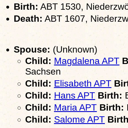
Birth:
ABT 1530, Niederzwö
Death:
ABT 1607, Niederzw
Spouse:
(Unknown)
Child:
Magdalena APT
B
Sachsen
Child:
Elisabeth APT
Bir
Child:
Hans APT
Birth:
B
Child:
Maria APT
Birth:
Child:
Salome APT
Birth