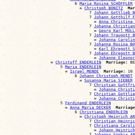
                              6 
Maria Rosina SCHÖFFLER
                                ∞ 
Christoph BONITZ
Mar
                                    7 
Johann Gottlieb B
                                    7 
Johann Gotthilf F
                                      ∞ 
Anna Christina 
                                    7 
Johanna Christian
                                      ∞ 
Georg Karl MÜLL
                                    7 
Johann Traugott B
                                      ∞ 
Johanna Carolin
                                    7 
Johanna Rosina BO
                                      ∞ 
Karl Ehregott S
                                    7 
Johann Ehregott B
                                      ∞ 
Johanne Eleonor
                    ∞ 
Christoff ENDERLEIN
Marriage:
 BE
                        5 
Maria ENDERLEIN
                          ∞ 
Israel MENDE
Marriage:
 10 
                              6 
Johann Christoph MENDT
                                ∞ 
Susanna Maria SIEBER
                                    7 
Christian Gottfri
                                      ∞ 
Johanna Christ
                                    7 
Christian Gottlie
                                      ∞ 
Johanna Christ
                        5 
Ferdinand ENDERLEIN
                          ∞ 
Anna Maria DECKER
Marriage
                              6 
Christiana ENDERLEIN
                                ∞ 
Christoph Heinrich AR
                                    7 
Christian Heinric
                                    7 
Christiana Caroli
                                      ∞ 
Johann Heinrich
                                    7 
Johanna Sophia AR