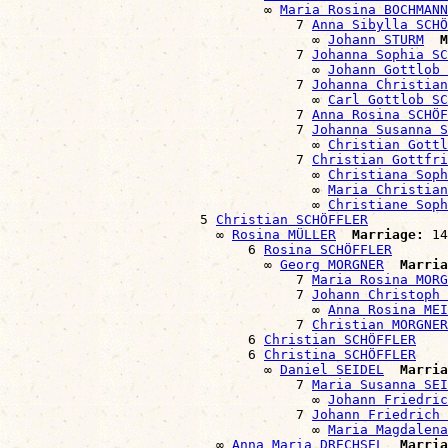
                                ∞ 
Maria Rosina BOCHMANN
                                    7 
Anna Sibylla SCHÖ
                                      ∞ 
Johann STURM
M
                                    7 
Johanna Sophia SC
                                      ∞ 
Johann Gottlob 
                                    7 
Johanna Christian
                                      ∞ 
Carl Gottlob SC
                                    7 
Anna Rosina SCHÖF
                                    7 
Johanna Susanna S
                                      ∞ 
Christian Gott
                                    7 
Christian Gottfri
                                      ∞ 
Christiana Soph
                                      ∞ 
Maria Christia
                                      ∞ 
Christiane Soph
                        5 
Christian SCHÖFFLER
                          ∞ 
Rosina MÜLLER
Marriage:
 14
                              6 
Rosina SCHÖFFLER
                                ∞ 
Georg MORGNER
Marria
                                    7 
Maria Rosina MORG
                                    7 
Johann Christoph 
                                      ∞ 
Anna Rosina MEI
                                    7 
Christian MORGNER
                              6 
Christian SCHÖFFLER
                              6 
Christina SCHÖFFLER
                                ∞ 
Daniel SEIDEL
Marria
                                    7 
Maria Susanna SEI
                                      ∞ 
Johann Friedri
                                    7 
Johann Friedrich 
                                      ∞ 
Maria Magdalena
                          ∞ 
Anna Maria DRECHSEL
Marria