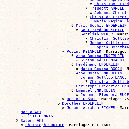
                                      ∞ 
Christian Fried
                                    7 
Traugott ARNOLD
                                      ∞ 
Johanna Christi
                                    7 
Christian Friedri
                                      ∞ 
Maria Regina JÄ
                              6 
Maria Sophia ENDERLEIN
                                ∞ 
Gottfried HÖCKERICH
                                ∞ 
Gottlieb WEBER
Marri
                                    7 
Christian Gottlie
                                    7 
Johann Gottfried 
                                      ∞ 
Sophia Dorothea
                          ∞ 
Rosina REINHOLD
Marriage:
 
                              6 
Anna Rosina ENDERLEIN
                                ∞ 
Sigismund LEONHARDT
                              6 
Ferdinand ENDERLEIN
                                ∞ 
Maria Rosina BOSCH
M
                              6 
Anna Maria ENDERLEIN
                                ∞ 
Johann Gottlob LANGE
                                    7 
Christian Gottlob
                              6 
Christoph Friedrich END
                              6 
Emanuel ENDERLEIN
                                ∞ 
Johanna Eleonora RÜGE
                          ∞ 
Rosina GEßNER
Marriage:
 25
                        5 
Dorothea ENDERLEIN
                          ∞ 
Johann Abraham FICKER
Marr
      2 
Maria APT
        ∞ 
Elias HENNIG
      2 
Salome APT
        ∞ 
Christoph GÜNTHER
Marriage: