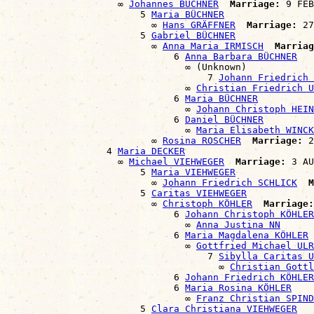
                    ∞ 
Johannes BÜCHNER
Marriage:
 9 FEB
                        5 
Maria BÜCHNER
                          ∞ 
Hans GRÄFFNER
Marriage:
 27
                        5 
Gabriel BÜCHNER
                          ∞ 
Anna Maria IRMISCH
Marriag
                              6 
Anna Barbara BÜCHNER
                                ∞ (Unknown)

                                    7 
Johann Friedrich 
                                ∞ 
Christian Friedrich U
                              6 
Maria BÜCHNER
                                ∞ 
Johann Christoph HEIN
                              6 
Daniel BÜCHNER
                                ∞ 
Maria Elisabeth WINCK
                          ∞ 
Rosina ROSCHER
Marriage:
 2
                  4 
Maria DECKER
                    ∞ 
Michael VIEHWEGER
Marriage:
 3 AU
                        5 
Maria VIEHWEGER
                          ∞ 
Johann Friedrich SCHLICK
M
                        5 
Caritas VIEHWEGER
                          ∞ 
Christoph KÖHLER
Marriage:
                              6 
Johann Christoph KÖHLER
                                ∞ 
Anna Justina NN
                              6 
Maria Magdalena KÖHLER
                                ∞ 
Gottfried Michael ULR
                                    7 
Sibylla Caritas U
                                      ∞ 
Christian Gott
                              6 
Johann Friedrich KÖHLER
                              6 
Maria Rosina KÖHLER
                                ∞ 
Franz Christian SPIND
                        5 
Clara Christiana VIEHWEGER