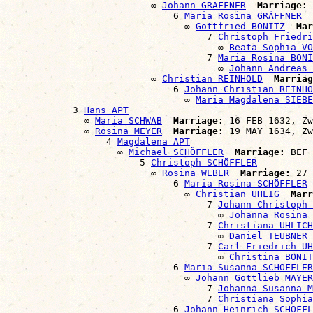
                          ∞ 
Johann GRÄFFNER
Marriage:
 
                              6 
Maria Rosina GRÄFFNER
                                ∞ 
Gottfried BONITZ
Mar
                                    7 
Christoph Friedri
                                      ∞ 
Beata Sophia VO
                                    7 
Maria Rosina BONI
                                      ∞ 
Johann Andreas 
                          ∞ 
Christian REINHOLD
Marriag
                              6 
Johann Christian REINHO
                                ∞ 
Maria Magdalena SIEBE
            3 
Hans APT
              ∞ 
Maria SCHWAB
Marriage:
 16 FEB 1632, Zw
              ∞ 
Rosina MEYER
Marriage:
 19 MAY 1634, Zw
                  4 
Magdalena APT
                    ∞ 
Michael SCHÖFFLER
Marriage:
 BEF 
                        5 
Christoph SCHÖFFLER
                          ∞ 
Rosina WEBER
Marriage:
 27 
                              6 
Maria Rosina SCHÖFFLER
                                ∞ 
Christian UHLIG
Marr
                                    7 
Johann Christoph 
                                      ∞ 
Johanna Rosina
                                    7 
Christiana UHLICH
                                      ∞ 
Daniel TEUBNER
                                    7 
Carl Friedrich UH
                                      ∞ 
Christina BONIT
                              6 
Maria Susanna SCHÖFFLER
                                ∞ 
Johann Gottlieb MAYER
                                    7 
Johanna Susanna M
                                    7 
Christiana Sophia
                              6 
Johann Heinrich SCHÖFFL