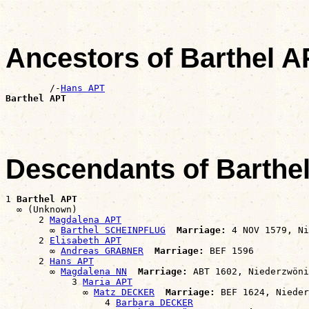
Ancestors of Barthel A
        /-
Hans APT
Barthel APT
Descendants of Barthe
1 
Barthel APT
  ∞ (Unknown)

      2 
Magdalena APT
        ∞ 
Barthel SCHEINPFLUG
Marriage:
 4 NOV 1579, Ni
      2 
Elisabeth APT
        ∞ 
Andreas GRABNER
Marriage:
 BEF 1596

      2 
Hans APT
        ∞ 
Magdalena NN
Marriage:
 ABT 1602, Niederzwöni
            3 
Maria APT
              ∞ 
Matz DECKER
Marriage:
 BEF 1624, Nieder
                  4 
Barbara DECKER