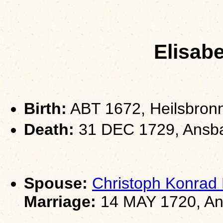
Elisab
Birth:
ABT 1672, Heilsbronn
Death:
31 DEC 1729, Ansbac
Spouse:
Christoph Konr
Marriage:
14 MAY 1720, Ans