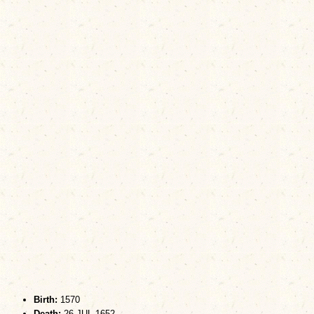
Birth:
1570
Death:
26 JUL 1652