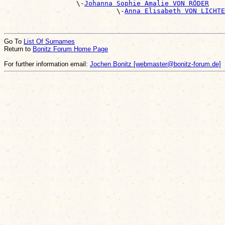
                  \-
Johanna Sophie Amalie VON RÖDER
                            \-
Anna Elisabeth VON LICHTE
Go To
List Of Surnames
Return to
Bonitz Forum Home Page
For further information email:
Jochen Bonitz [webmaster@bonitz-forum.de]