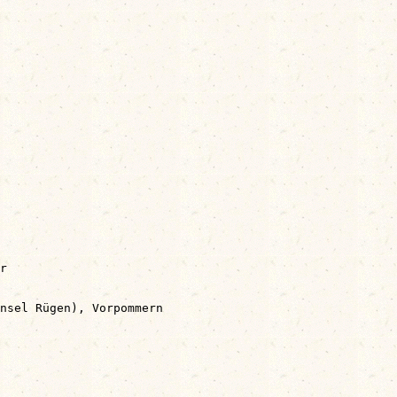
r

nsel Rügen), Vorpommern
