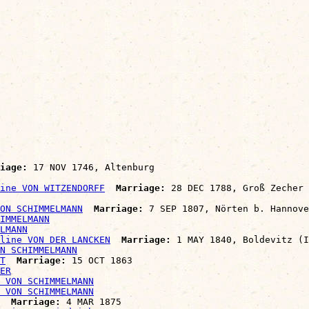
iage:
 17 NOV 1746, Altenburg

ine VON WITZENDORFF
Marriage:
 28 DEC 1788, Groß Zecher

ON SCHIMMELMANN
Marriage:
 7 SEP 1807, Nörten b. Hannove
IMMELMANN
LMANN
line VON DER LANCKEN
Marriage:
 1 MAY 1840, Boldevitz (I
N SCHIMMELMANN
T
Marriage:
 15 OCT 1863

ER
 VON SCHIMMELMANN
 VON SCHIMMELMANN
Marriage:
 4 MAR 1875
