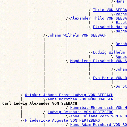
                                                /-
Hans 
                                                |      
                                      /-
Thilo VON SEEBA
                                      |         \-
Perpe
                            /-
Alexander Thilo VON SEEBA
                            |         |         /-
Eitel
                            |         \-
Elisabeth Marga
                            |                   \-
Marga
                  /-
Johann Wilhelm VON SEEBACH
                  |         |                          
                  |         |                   /-
Bernh
                  |         |                   |      
                  |         |         /-
Ludwig Wilhelm 
                  |         |         |         \-
Agnes
                  |         \-
Magdalene Elisabeth VON S
                  |                   |                
                  |                   |         /-
Johan
                  |                   |         |      
                  |                   \-
Eva Maria VON 
                  |                             |      
                  |                             \-
Dorot
                  |                                    
        /-
Ottokar Johann Ernst Ludwig VON SEEBACH
        |         \-
Anna Dorothea VON MÜNCHHAUSEN
Carl Ludwig Alexander VON SEEBACH

        |                   /-
Hannibal Ehrenreich VON H
        |         /-
Ludwig Reinhard VON HERTZBERG
        |         |         \-
Anna Juliane Zorn VON PLO
        \-
Friedericke Auguste VON HERTZBERG
                  |         /-
Hans Adam Reinhard VON RÖ