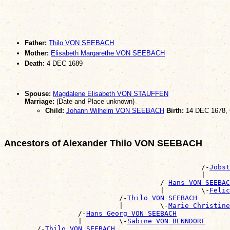
Father:
Thilo VON SEEBACH
Mother:
Elisabeth Margarethe VON SEEBACH
Death:
4 DEC 1689
Spouse:
Magdalene Elisabeth VON STAUFFEN
Marriage:
(Date and Place unknown)
Child:
Johann Wilhelm VON SEEBACH
Birth:
14 DEC 1678, 
Ancestors of Alexander Thilo VON SEEBACH
                                                       
                                                /-
Jobst
                                                |      
                                      /-
Hans VON SEEBAC
                                      |         \-
Felic
                            /-
Thilo VON SEEBACH
                            |         \-
Marie Christine
                  /-
Hans Georg VON SEEBACH
                  |         \-
Sabine VON BENNDORF
        /-
Thilo VON SEEBACH