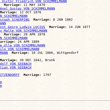
 Victor Friedrich VON SCHIMMELMANN
Marriage:
 11 MAY 1878

Axel Gustav VON SCHIMMELMANN
Marriage:
 12 OCT 1876

N SCHIMMELMANN
stoph SCHERPING
Marriage:
 8 JAN 1882

ANN
nst Georg Ludwig LUCIUS
Marriage:
 14 JUN 1877

v Malte VON SCHIMMELMANN
Marriage:
 28 APR 1878

N SCHIMMELMANN
arriage:
 24 APR 1889

e Ulla VON SCHIMMELMANN
hilo VON SCHIMMELMANN
MANN
Marriage:
 10 JUL 1866, Wittgendorf

Marriage:
 30 DEC 1842, Bronk

dolf VON SEEBACH
tian VON SEEBACH
ITZENDORFF
Marriage:
 1797

H
H