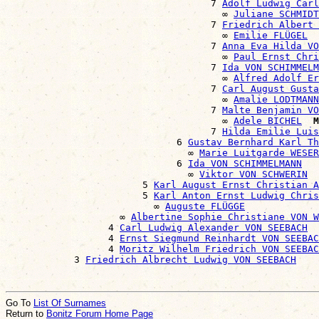
                                    7 
Adolf Ludwig Carl
                                      ∞ 
Juliane SCHMIDT
                                    7 
Friedrich Albert 
                                      ∞ 
Emilie FLÜGEL
                                    7 
Anna Eva Hilda VO
                                      ∞ 
Paul Ernst Chri
                                    7 
Ida VON SCHIMMELM
                                      ∞ 
Alfred Adolf Er
                                    7 
Carl August Gusta
                                      ∞ 
Amalie LODTMANN
                                    7 
Malte Benjamin VO
                                      ∞ 
Adele BICHEL
M
                                    7 
Hilda Emilie Luis
                              6 
Gustav Bernhard Karl T
                                ∞ 
Marie Luitgarde WESER
                              6 
Ida VON SCHIMMELMANN
                                ∞ 
Viktor VON SCHWERIN
                        5 
Karl August Ernst Christian A
                        5 
Karl Anton Ernst Ludwig Chris
                          ∞ 
Auguste FLÜGGE
                    ∞ 
Albertine Sophie Christiane VON W
                  4 
Carl Ludwig Alexander VON SEEBACH
                  4 
Ernst Siegmund Reinhardt VON SEEBAC
                  4 
Moritz Wilhelm Friedrich VON SEEBAC
            3 
Friedrich Albrecht Ludwig VON SEEBACH
Go To
List Of Surnames
Return to
Bonitz Forum Home Page