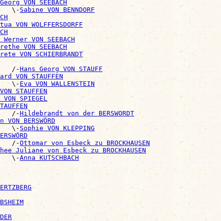
Georg VON SEEBACH
   \-
Sabine VON BENNDORF
CH
tua VON WOLFFERSDORFF
CH
 Werner VON SEEBACH
rethe VON SEEBACH
rete VON SCHIERBRANDT
   /-
Hans Georg VON STAUFF
ard VON STAUFFEN
   \-
Eva VON WALLENSTEIN
VON STAUFFEN
 VON SPIEGEL
TAUFFEN
   /-
Hildebrandt von der BERSWORDT
n VON BERSWÖRD
   \-
Sophie VON KLEPPING
BERSWÖRD
   /-
Ottomar von Esbeck zu BROCKHAUSEN
hee Juliane von Esbeck zu BROCKHAUSEN
   \-
Anna KUTSCHBACH
ERTZBERG
BSHEIM
DER