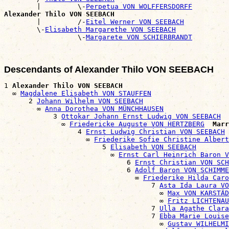
        |         \-
Perpetua VON WOLFFERSDORFF
Alexander Thilo VON SEEBACH

        |         /-
Eitel Werner VON SEEBACH
        \-
Elisabeth Margarethe VON SEEBACH
                  \-
Margarete VON SCHIERBRANDT
Descendants of Alexander Thilo VON SEEBACH
1 
Alexander Thilo VON SEEBACH
  ∞ 
Magdalene Elisabeth VON STAUFFEN
      2 
Johann Wilhelm VON SEEBACH
        ∞ 
Anna Dorothea VON MÜNCHHAUSEN
            3 
Ottokar Johann Ernst Ludwig VON SEEBACH
              ∞ 
Friedericke Auguste VON HERTZBERG
Marr
                  4 
Ernst Ludwig Christian VON SEEBACH
                    ∞ 
Friederike Sofie Christine Albert
                        5 
Elisabeth VON SEEBACH
                          ∞ 
Ernst Carl Heinrich Baron V
                              6 
Ernst Christian VON SCH
                              6 
Adolf Baron VON SCHIMME
                                ∞ 
Friederike Hilda Caro
                                    7 
Asta Ida Laura VO
                                      ∞ 
Max VON KARSTÄD
                                      ∞ 
Fritz LICHTENAU
                                    7 
Ulla Agathe Clara
                                    7 
Ebba Marie Louise
                                      ∞ 
Gustav WILHELMI