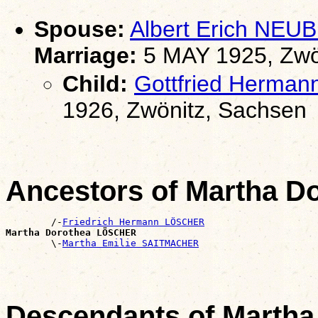
Spouse:
Albert Erich NEU
Marriage:
5 MAY 1925, Zwö
Child:
Gottfried Herma
1926, Zwönitz, Sachsen
Ancestors of Martha 
        /-
Friedrich Hermann LÖSCHER
Martha Dorothea LÖSCHER

        \-
Martha Emilie SAITMACHER
Descendants of Marth