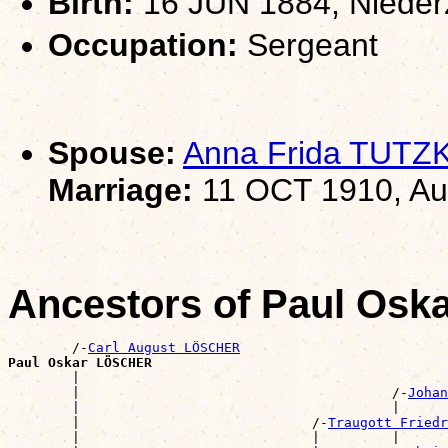
Birth:
16 JUN 1884, Nieder
Occupation:
Sergeant
Spouse:
Anna Frida TUTZ
Marriage:
11 OCT 1910, Au
Ancestors of Paul Os
        /-
Carl August LÖSCHER
Paul Oskar LÖSCHER

        |                                             
        |                                       /-
Johan
        |                                       |      
        |                             /-
Traugott Friedr
        |                             |         |      