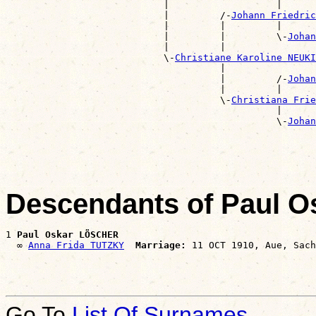
                            |                   |      
                            |         /-
Johann Friedric
                            |         |         |      
                            |         |         \-
Johan
                            |         |                
                            \-
Christiane Karoline NEUKI
                                      |                
                                      |         /-
Johan
                                      |         |      
                                      \-
Christiana Frie
                                                |      
                                                \-
Johan
                                                       
Descendants of Paul 
1 
Paul Oskar LÖSCHER
  ∞ 
Anna Frida TUTZKY
Marriage:
Go To
List Of Surnames