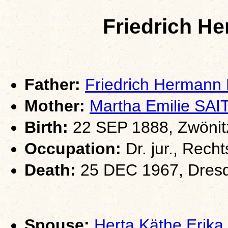
Friedrich 
Father:
Friedrich Herman
Mother:
Martha Emilie S
Birth:
22 SEP 1888, Zwönit
Occupation:
Dr. jur., Recht
Death:
25 DEC 1967, Dres
Spouse:
Herta Käthe Eri