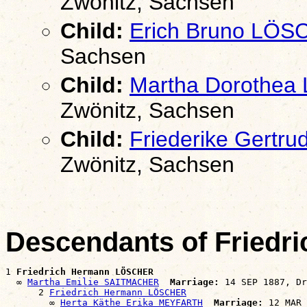
Zwönitz, Sachsen
Child:
Erich Bruno LÖ
Sachsen
Child:
Martha Dorothe
Zwönitz, Sachsen
Child:
Friederike Gert
Zwönitz, Sachsen
Descendants of Fried
1 
Friedrich Hermann LÖSCHER
  ∞ 
Martha Emilie SAITMACHER
Marriage:
 14 SEP 1887, Dr
      2 
Friedrich Hermann LÖSCHER
        ∞ 
Herta Käthe Erika MEYFARTH
Marriage:
 12 MAR 