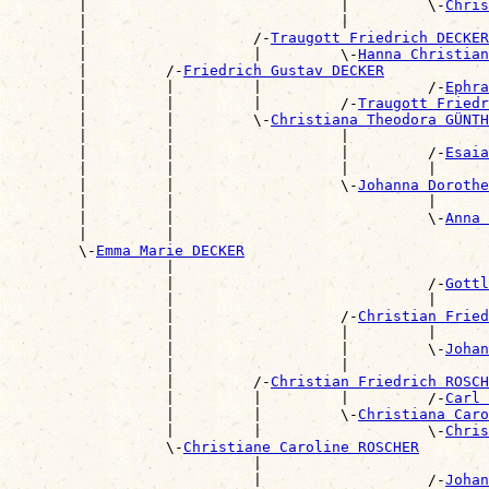
        |                             |         \-
Chris
        |                             |                
        |                   /-
Traugott Friedrich DECKER
        |                   |         \-
Hanna Christian
        |         /-
Friedrich Gustav DECKER
        |         |         |                   /-
Ephra
        |         |         |         /-
Traugott Fried
        |         |         \-
Christiana Theodora GÜNTH
        |         |                   |                
        |         |                   |         /-
Esaia
        |         |                   |         |      
        |         |                   \-
Johanna Dorothe
        |         |                             |      
        |         |                             \-
Anna 
        |         |                                    
        \-
Emma Marie DECKER
                  |                                    
                  |                             /-
Gottl
                  |                             |      
                  |                   /-
Christian Fried
                  |                   |         |      
                  |                   |         \-
Johan
                  |                   |                
                  |         /-
Christian Friedrich ROSCH
                  |         |         |         /-
Carl 
                  |         |         \-
Christiana Caro
                  |         |                   \-
Chris
                  \-
Christiane Caroline ROSCHER
                            |                          
                            |                   /-
Johan