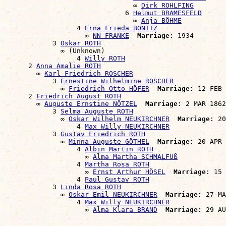
                                ∞ 
Dirk ROHLFING
                              6 
Helmut BRAMESFELD
                                ∞ 
Anja BÖHME
                  4 
Erna Frieda BONITZ
                    ∞ 
NN FRANKE
Marriage:
 1934

            3 
Oskar ROTH
              ∞ (Unknown)

                  4 
Willy ROTH
      2 
Anna Amalie ROTH
        ∞ 
Karl Friedrich ROSCHER
            3 
Ernestine Wilhelmine ROSCHER
              ∞ 
Friedrich Otto HÖFER
Marriage:
 12 FEB 
      2 
Friedrich August ROTH
        ∞ 
Auguste Ernstine NÖTZEL
Marriage:
 2 MAR 1862
            3 
Selma Auguste ROTH
              ∞ 
Oskar Wilhelm NEUKIRCHNER
Marriage:
 20
                  4 
Max Willy NEUKIRCHNER
            3 
Gustav Friedrich ROTH
              ∞ 
Minna Auguste GÖTHEL
Marriage:
 20 APR 
                  4 
Albin Martin ROTH
                    ∞ 
Alma Martha SCHMALFUß
                  4 
Martha Rosa ROTH
                    ∞ 
Ernst Arthur HÖSEL
Marriage:
 15 
                  4 
Paul Gustav ROTH
            3 
Linda Rosa ROTH
              ∞ 
Oskar Emil NEUKIRCHNER
Marriage:
 27 MA
                  4 
Max Willy NEUKIRCHNER
                    ∞ 
Alma Klara BRAND
Marriage: