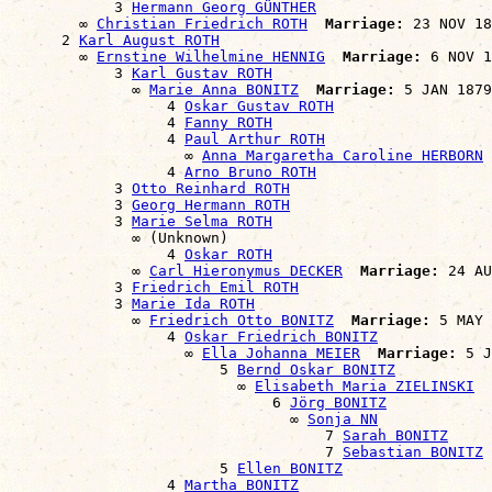
            3 
Hermann Georg GÜNTHER
        ∞ 
Christian Friedrich ROTH
Marriage:
 23 NOV 18
      2 
Karl August ROTH
        ∞ 
Ernstine Wilhelmine HENNIG
Marriage:
 6 NOV 1
            3 
Karl Gustav ROTH
              ∞ 
Marie Anna BONITZ
Marriage:
 5 JAN 1879
                  4 
Oskar Gustav ROTH
                  4 
Fanny ROTH
                  4 
Paul Arthur ROTH
                    ∞ 
Anna Margaretha Caroline HERBORN
                  4 
Arno Bruno ROTH
            3 
Otto Reinhard ROTH
            3 
Georg Hermann ROTH
            3 
Marie Selma ROTH
              ∞ (Unknown)

                  4 
Oskar ROTH
              ∞ 
Carl Hieronymus DECKER
Marriage:
 24 AU
            3 
Friedrich Emil ROTH
            3 
Marie Ida ROTH
              ∞ 
Friedrich Otto BONITZ
Marriage:
 5 MAY 
                  4 
Oskar Friedrich BONITZ
                    ∞ 
Ella Johanna MEIER
Marriage:
 5 J
                        5 
Bernd Oskar BONITZ
                          ∞ 
Elisabeth Maria ZIELINSKI
                              6 
Jörg BONITZ
                                ∞ 
Sonja NN
                                    7 
Sarah BONITZ
                                    7 
Sebastian BONITZ
                        5 
Ellen BONITZ
                  4 
Martha BONITZ