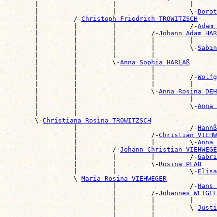
        |                   |                   |      
        |                   |                   \-
Dorot
        |         /-
Christoph Friedrich TROWITZSCH
        |         |         |                   /-
Adam 
        |         |         |         /-
Johann Adam HAR
        |         |         |         |         |      
        |         |         |         |         \-
Sabin
        |         |         |         |                
        |         |         \-
Anna Sophia HARLAß
        |         |                   |                
        |         |                   |         /-
Wolfg
        |         |                   |         |      
        |         |                   \-
Anna Rosina DEH
        |         |                             |      
        |         |                             \-
Anna 
        |         |                                    
        \-
Christiana Rosina TROWITZSCH
                  |                             /-
Hannß
                  |                   /-
Christian VIEHW
                  |                   |         \-
Anna 
                  |         /-
Johann Christian VIEHWEGE
                  |         |         |         /-
Gabri
                  |         |         \-
Rosina PFAB
                  |         |                   \-
Elisa
                  \-
Maria Rosina VIEHWEGER
                            |                   /-
Hans 
                            |         /-
Johannes WEIGEL
                            |         |         |      
                            |         |         \-
Justi
                            |         |                