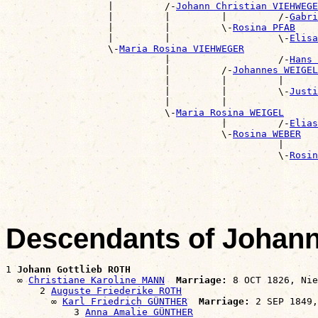
                  |         /-
Johann Christian VIEHWEGE
                  |         |         |         /-
Gabri
                  |         |         \-
Rosina PFAB
                  |         |                   \-
Elisa
                  \-
Maria Rosina VIEHWEGER
                            |                   /-
Hans 
                            |         /-
Johannes WEIGEL
                            |         |         |      
                            |         |         \-
Justi
                            |         |                
                            \-
Maria Rosina WEIGEL
                                      |         /-
Elias
                                      \-
Rosina WEBER
                                                |      
                                                \-
Rosin
                                                       
Descendants of Johann
1 
Johann Gottlieb ROTH
  ∞ 
Christiane Karoline MANN
Marriage:
 8 OCT 1826, Nie
      2 
Auguste Friederike ROTH
        ∞ 
Karl Friedrich GÜNTHER
Marriage:
 2 SEP 1849,
            3 
Anna Amalie GÜNTHER