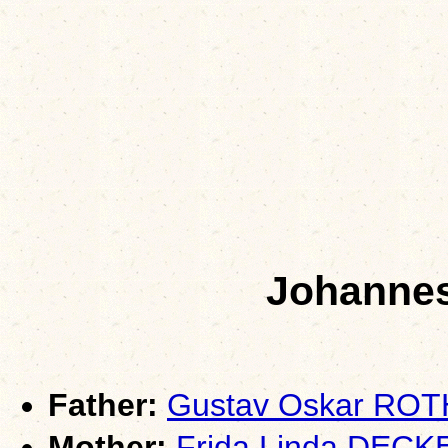
Johanne
Father:
Gustav Oskar ROT
Mother:
Frida Linda DECK