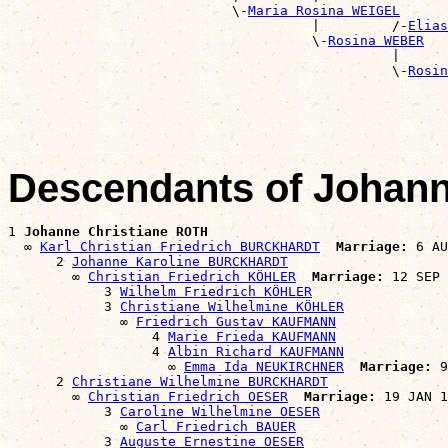
                            \-
Maria Rosina WEIGEL
                                      |         /-
Elias
                                      \-
Rosina WEBER
                                                |      
                                                \-
Rosin
                                                       
Descendants of Johann
1 
Johanne Christiane ROTH
  ∞ 
Karl Christian Friedrich BURCKHARDT
Marriage:
 6 AU
      2 
Johanne Karoline BURCKHARDT
        ∞ 
Christian Friedrich KÖHLER
Marriage:
 12 SEP 
            3 
Wilhelm Friedrich KÖHLER
            3 
Christiane Wilhelmine KÖHLER
              ∞ 
Friedrich Gustav KAUFMANN
                  4 
Marie Frieda KAUFMANN
                  4 
Albin Richard KAUFMANN
                    ∞ 
Emma Ida NEUKIRCHNER
Marriage:
 9
      2 
Christiane Wilhelmine BURCKHARDT
        ∞ 
Christian Friedrich OESER
Marriage:
 19 JAN 1
            3 
Caroline Wilhelmine OESER
              ∞ 
Carl Friedrich BAUER
            3 
Auguste Ernestine OESER