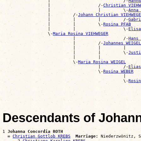
                  |                             /-
Hannß
                  |                   /-
Christian VIEHW
                  |                   |         \-
Anna 
                  |         /-
Johann Christian VIEHWEGE
                  |         |         |         /-
Gabri
                  |         |         \-
Rosina PFAB
                  |         |                   \-
Elisa
                  \-
Maria Rosina VIEHWEGER
                            |                   /-
Hans 
                            |         /-
Johannes WEIGEL
                            |         |         |      
                            |         |         \-
Justi
                            |         |                
                            \-
Maria Rosina WEIGEL
                                      |         /-
Elias
                                      \-
Rosina WEBER
                                                |      
                                                \-
Rosin
                                                       
Descendants of Johan
1 
Johanna Concordia ROTH
  ∞ 
Christian Gottlob KREBS
Marriage:
 Niederzwönitz, S
      2 
Christiane Karoline KREBS