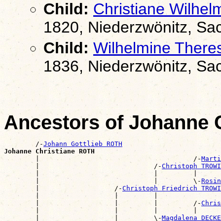
Child:
Christiane Wilh
1820, Niederzwönitz, Sa
Child:
Wilhelmine The
1836, Niederzwönitz, Sa
Ancestors of Johanne 
        /-
Johann Gottlieb ROTH
Johanne Christiane ROTH

        |                                       /-
Marti
        |                             /-
Christoph TROWI
        |                             |         |      
        |                             |         \-
Rosin
        |                   /-
Christoph Friedrich TROWI
        |                   |         |                
        |                   |         |         /-
Chris
        |                   |         |         |      
        |                   |         \-
Magdalena DECKE