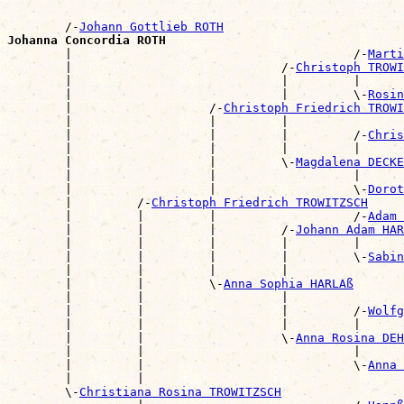
        /-
Johann Gottlieb ROTH
Johanna Concordia ROTH

        |                                       /-
Marti
        |                             /-
Christoph TROWI
        |                             |         |      
        |                             |         \-
Rosin
        |                   /-
Christoph Friedrich TROWI
        |                   |         |                
        |                   |         |         /-
Chris
        |                   |         |         |      
        |                   |         \-
Magdalena DECKE
        |                   |                   |      
        |                   |                   \-
Dorot
        |         /-
Christoph Friedrich TROWITZSCH
        |         |         |                   /-
Adam 
        |         |         |         /-
Johann Adam HAR
        |         |         |         |         |      
        |         |         |         |         \-
Sabin
        |         |         |         |                
        |         |         \-
Anna Sophia HARLAß
        |         |                   |                
        |         |                   |         /-
Wolfg
        |         |                   |         |      
        |         |                   \-
Anna Rosina DEH
        |         |                             |      
        |         |                             \-
Anna 
        |         |                                    
        \-
Christiana Rosina TROWITZSCH