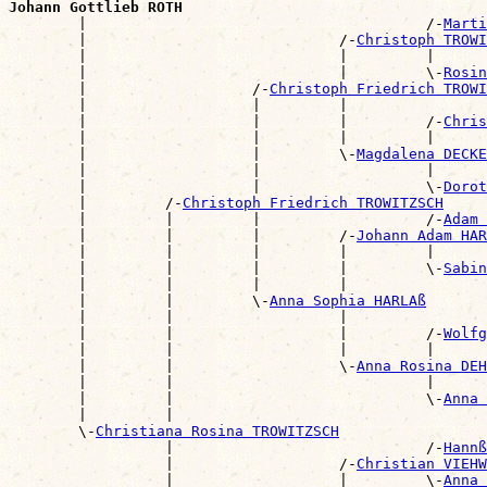
Johann Gottlieb ROTH

        |                                       /-
Marti
        |                             /-
Christoph TROWI
        |                             |         |      
        |                             |         \-
Rosin
        |                   /-
Christoph Friedrich TROWI
        |                   |         |                
        |                   |         |         /-
Chris
        |                   |         |         |      
        |                   |         \-
Magdalena DECKE
        |                   |                   |      
        |                   |                   \-
Dorot
        |         /-
Christoph Friedrich TROWITZSCH
        |         |         |                   /-
Adam 
        |         |         |         /-
Johann Adam HAR
        |         |         |         |         |      
        |         |         |         |         \-
Sabin
        |         |         |         |                
        |         |         \-
Anna Sophia HARLAß
        |         |                   |                
        |         |                   |         /-
Wolfg
        |         |                   |         |      
        |         |                   \-
Anna Rosina DEH
        |         |                             |      
        |         |                             \-
Anna 
        |         |                                    
        \-
Christiana Rosina TROWITZSCH
                  |                             /-
Hannß
                  |                   /-
Christian VIEHW
                  |                   |         \-
Anna 