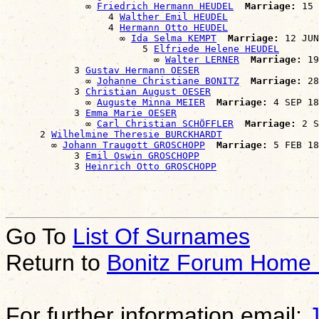
              ∞ 
Friedrich Hermann HEUDEL
Marriage:
 15 
                  4 
Walther Emil HEUDEL
                  4 
Hermann Otto HEUDEL
                    ∞ 
Ida Selma KEMPT
Marriage:
 12 JUN
                        5 
Elfriede Helene HEUDEL
                          ∞ 
Walter LERNER
Marriage:
 19
            3 
Gustav Hermann OESER
              ∞ 
Johanne Christiane BONITZ
Marriage:
 28
            3 
Christian August OESER
              ∞ 
Auguste Minna MEIER
Marriage:
 4 SEP 18
            3 
Emma Marie OESER
              ∞ 
Carl Christian SCHÖFFLER
Marriage:
 2 S
      2 
Wilhelmine Theresie BURCKHARDT
        ∞ 
Johann Traugott GROSCHOPP
Marriage:
 5 FEB 18
            3 
Emil Oswin GROSCHOPP
            3 
Heinrich Otto GROSCHOPP
Go To
List Of Surnames
Return to
Bonitz Forum Home
For further information email: