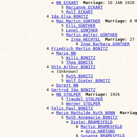
                    ∞ 
NN ECKART
Marriage:
 10 JAN 1920

                        5 
Marianne ECKART
                        5 
Rolf ECKART
                  4 
Ida Elsa BONITZ
                    ∞ 
Max Martin GÜNTHER
Marriage:
 8 M
                        5 
Elli GÜNTHER
                        5 
Lenel GÜNTHER
                        5 
Martin Walter GÜNTHER
                          ∞ 
Irma HECHTEL
Marriage:
 27 
                              6 
Inge Barbara GÜNTHER
                  4 
Friedrich Martin BONITZ
                    ∞ 
Marie NN
                        5 
Willi BONITZ
                        5 
Thea BONITZ
                  4 
Otto Arthur BONITZ
                    ∞ (Unknown)

                        5 
Ruth BONITZ
                        5 
Wolf Dieter BONITZ
                    ∞ 
Dorett NN
                  4 
Gertrud Ida BONITZ
                    ∞ 
NN STOLPER
Marriage:
 1926

                        5 
Traudel STOLPER
                        5 
Werner STOLPER
                  4 
Felix Paul BONITZ
                    ∞ 
Marie Mathilde Ruth NONN
Marriag
                        5 
Ruth Annemarie BONITZ
                          ∞ 
Dieter BRAMESFELD
                              6 
Martin BRAMESFELD
                                ∞ 
Anja HARTUNG
                              6 
Susanne BRAMESFELD