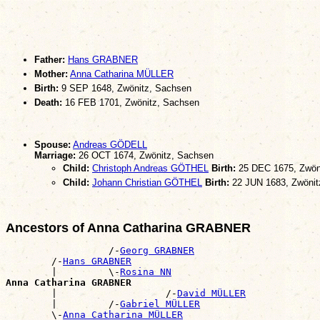
Father:
Hans GRABNER
Mother:
Anna Catharina MÜLLER
Birth:
9 SEP 1648, Zwönitz, Sachsen
Death:
16 FEB 1701, Zwönitz, Sachsen
Spouse:
Andreas GÖDELL
Marriage:
26 OCT 1674, Zwönitz, Sachsen
Child:
Christoph Andreas GÖTHEL
Birth:
25 DEC 1675, Zwön
Child:
Johann Christian GÖTHEL
Birth:
22 JUN 1683, Zwönit
Ancestors of Anna Catharina GRABNER
                  /-
Georg GRABNER
        /-
Hans GRABNER
        |         \-
Rosina NN
Anna Catharina GRABNER

        |                   /-
David MÜLLER
        |         /-
Gabriel MÜLLER
        \-
Anna Catharina MÜLLER