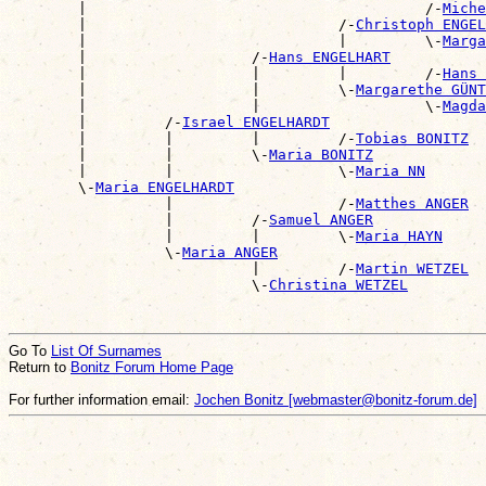

        |                                       /-
Miche
        |                             /-
Christoph ENGEL
        |                             |         \-
Marga
        |                   /-
Hans ENGELHART
        |                   |         |         /-
Hans 
        |                   |         \-
Margarethe GÜNT
        |                   |                   \-
Magda
        |         /-
Israel ENGELHARDT
        |         |         |         /-
Tobias BONITZ
        |         |         \-
Maria BONITZ
        |         |                   \-
Maria NN
        \-
Maria ENGELHARDT
                  |                   /-
Matthes ANGER
                  |         /-
Samuel ANGER
                  |         |         \-
Maria HAYN
                  \-
Maria ANGER
                            |         /-
Martin WETZEL
                            \-
Christina WETZEL
Go To
List Of Surnames
Return to
Bonitz Forum Home Page
For further information email:
Jochen Bonitz [webmaster@bonitz-forum.de]