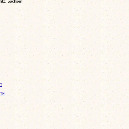
itz, Sachsen
T
TH