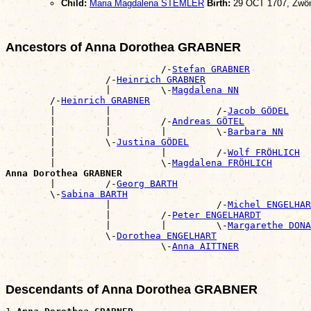
Child:
Maria Magdalena STEMLER
Birth:
29 OCT 1707, Zwön
Ancestors of Anna Dorothea GRABNER
                            /-
Stefan GRABNER
                  /-
Heinrich GRABNER
                  |         \-
Magdalena NN
        /-
Heinrich GRABNER
        |         |                   /-
Jacob GÖDEL
        |         |         /-
Andreas GÖTEL
        |         |         |         \-
Barbara NN
        |         \-
Justina GÖDEL
        |                   |         /-
Wolf FRÖHLICH
        |                   \-
Magdalena FRÖHLICH
Anna Dorothea GRABNER

        |         /-
Georg BARTH
        \-
Sabina BARTH
                  |                   /-
Michel ENGELHAR
                  |         /-
Peter ENGELHARDT
                  |         |         \-
Margarethe DONA
                  \-
Dorothea ENGELHART
                            \-
Anna AITTNER
Descendants of Anna Dorothea GRABNER