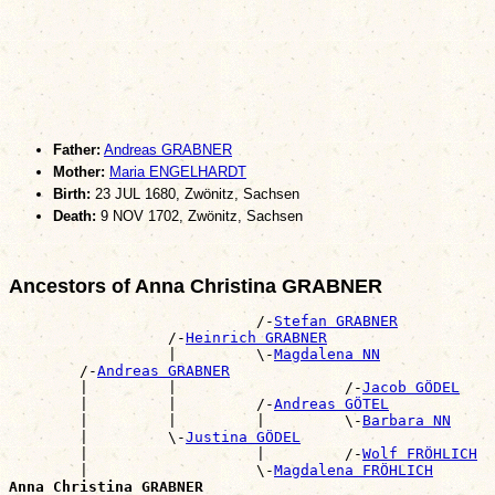
Father:
Andreas GRABNER
Mother:
Maria ENGELHARDT
Birth:
23 JUL 1680, Zwönitz, Sachsen
Death:
9 NOV 1702, Zwönitz, Sachsen
Ancestors of Anna Christina GRABNER
                            /-
Stefan GRABNER
                  /-
Heinrich GRABNER
                  |         \-
Magdalena NN
        /-
Andreas GRABNER
        |         |                   /-
Jacob GÖDEL
        |         |         /-
Andreas GÖTEL
        |         |         |         \-
Barbara NN
        |         \-
Justina GÖDEL
        |                   |         /-
Wolf FRÖHLICH
        |                   \-
Magdalena FRÖHLICH
Anna Christina GRABNER