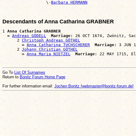
                  \-
Barbara HERMANN
Descendants of Anna Catharina GRABNER
1 
Anna Catharina GRABNER
  ∞ 
Andreas GÖDELL
Marriage:
 26 OCT 1674, Zwönitz, Sac
      2 
Christoph Andreas GÖTHEL
        ∞ 
Anna Catharina TUCHSCHERER
Marriage:
 3 JUN 1
      2 
Johann Christian GÖTHEL
        ∞ 
Anna Maria NIETZEL
Marriage:
Go To
List Of Surnames
Return to
Bonitz Forum Home Page
For further information email:
Jochen Bonitz [webmaster@bonitz-forum.de]