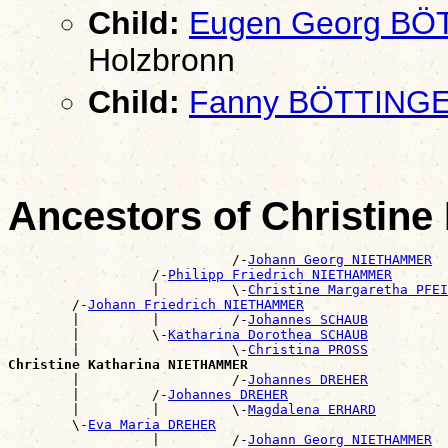
Child:
Eugen Georg BÖ
Holzbronn
Child:
Fanny BÖTTING
Ancestors of Christi
                            /-
Johann Georg NIETHAMMER
                  /-
Philipp Friedrich NIETHAMMER
                  |         \-
Christine Margaretha PFEI
        /-
Johann Friedrich NIETHAMMER
        |         |         /-
Johannes SCHAUB
        |         \-
Katharina Dorothea SCHAUB
        |                   \-
Christina PROSS
Christine Katharina NIETHAMMER

        |                   /-
Johannes DREHER
        |         /-
Johannes DREHER
        |         |         \-
Magdalena ERHARD
        \-
Eva Maria DREHER
                  |         /-
Johann Georg NIETHAMMER