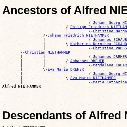
Ancestors of Alfred 
                                      /-
Johann Georg NI
                            /-
Philipp Friedrich NIETHAM
                            |         \-
Christine Marga
                  /-
Johann Friedrich NIETHAMMER
                  |         |         /-
Johannes SCHAUB
                  |         \-
Katharina Dorothea SCHAUB
                  |                   \-
Christina PROSS
        /-
Christian NIETHAMMER
        |         |                   /-
Johannes DREHER
        |         |         /-
Johannes DREHER
        |         |         |         \-
Magdalena ERHAR
        |         \-
Eva Maria DREHER
        |                   |         /-
Johann Georg NI
        |                   \-
Eva Maria NIETHAMMER
        |                             \-
Maria Katharina
Alfred NIETHAMMER
Descendants of Alfre