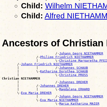
Child:
Wilhelm NIETH
Child:
Alfred NIETHAM
Ancestors of Christi
                            /-
Johann Georg NIETHAMMER
                  /-
Philipp Friedrich NIETHAMMER
                  |         \-
Christine Margaretha PFEI
        /-
Johann Friedrich NIETHAMMER
        |         |         /-
Johannes SCHAUB
        |         \-
Katharina Dorothea SCHAUB
        |                   \-
Christina PROSS
Christian NIETHAMMER

        |                   /-
Johannes DREHER
        |         /-
Johannes DREHER
        |         |         \-
Magdalena ERHARD
        \-
Eva Maria DREHER
                  |         /-
Johann Georg NIETHAMMER
                  \-
Eva Maria NIETHAMMER
                            \-
Maria Katharina MAIER