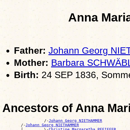
Anna Mar
Father:
Johann Georg NI
Mother:
Barbara SCHWÄB
Birth:
24 SEP 1836, Somm
Ancestors of Anna Ma
                  /-
Johann Georg NIETHAMMER
        /-
Johann Georg NIETHAMMER
        |         \-
Christine Margaretha PFEIFFER