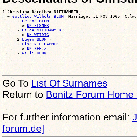
1 
Christina Dorothea NIETHAMMER
  ∞ 
Gottlieb Wilhelm BLUM
Marriage:
 11 NOV 1905, Calw,
      2 
Helene BLUM
        ∞ 
NN ELSNER
      2 
Hilde NIETHAMMER
        ∞ 
NN WEIDIG
      2 
Eugen BLUM
      2 
Else NIETHAMMER
        ∞ 
NN BEETZ
      2 
Willi BLUM
Go To
List Of Surnames
Return to
Bonitz Forum Home
For further information email:
forum.de]