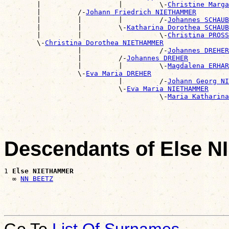
        |                   |         \-
Christine Marga
        |         /-
Johann Friedrich NIETHAMMER
        |         |         |         /-
Johannes SCHAUB
        |         |         \-
Katharina Dorothea SCHAUB
        |         |                   \-
Christina PROSS
        \-
Christina Dorothea NIETHAMMER
                  |                   /-
Johannes DREHER
                  |         /-
Johannes DREHER
                  |         |         \-
Magdalena ERHAR
                  \-
Eva Maria DREHER
                            |         /-
Johann Georg NI
                            \-
Eva Maria NIETHAMMER
                                      \-
Maria Katharina
Descendants of Else
1 
Else NIETHAMMER
  ∞ 
NN BEETZ
Go To
List Of Surnames