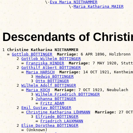
                  \-
Eva Maria NIETHAMMER
                            \-
Maria Katharina MAIER
Descendants of Chris
1 
Christine Katharina NIETHAMMER
  ∞ 
Gottlob BÖTTINGER
Marriage:
 6 APR 1896, Holzbronn

      2 
Gottlob Wilhelm BÖTTINGER
        ∞ 
Franziska HINDER
Marriage:
 7 MAY 1920, Stutt
      2 
Gotthilf Albert BÖTTINGER
        ∞ 
Maria HARSCH
Marriage:
 14 OCT 1921, Kentheim

            3 
Hedwig BÖTTINGER
            3 
Otto BÖTTINGER
      2 
Wilhelm Adolf BÖTTINGER
        ∞ 
Maria KOCH
Marriage:
 7 OCT 1923, Neubulach

            3 
Wilhelm Friedrich BÖTTINGER
            3 
Johanna BÖTTINGER
              ∞ 
Fritz ADAM
      2 
Emil Gustav BÖTTINGER
        ∞ 
Christine Katharina LÖHMANN
Marriage:
 27 OCT
            3 
Elfriede BÖTTINGER
              ∞ 
Friedrich LAUXMANN
      2 
Elise Dorothea BÖTTINGER
        ∞ (Unknown)
