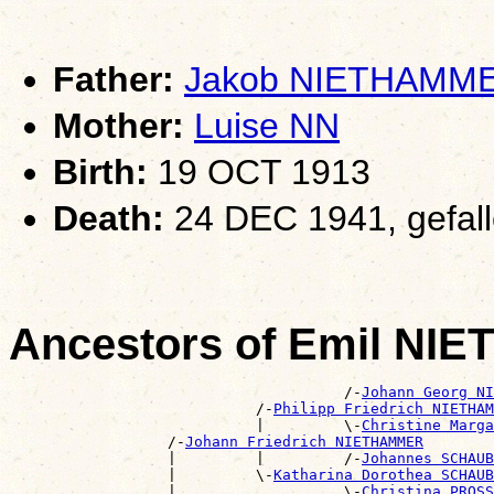
Father:
Jakob NIETHAMM
Mother:
Luise NN
Birth:
19 OCT 1913
Death:
24 DEC 1941, gefal
Ancestors of Emil N
                                      /-
Johann Georg NI
                            /-
Philipp Friedrich NIETHAM
                            |         \-
Christine Marga
                  /-
Johann Friedrich NIETHAMMER
                  |         |         /-
Johannes SCHAUB
                  |         \-
Katharina Dorothea SCHAUB
                  |                   \-
Christina PROSS