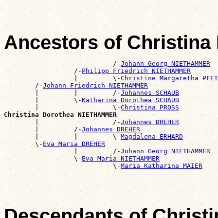
Ancestors of Christi
                            /-
Johann Georg NIETHAMMER
                  /-
Philipp Friedrich NIETHAMMER
                  |         \-
Christine Margaretha PFEI
        /-
Johann Friedrich NIETHAMMER
        |         |         /-
Johannes SCHAUB
        |         \-
Katharina Dorothea SCHAUB
        |                   \-
Christina PROSS
Christina Dorothea NIETHAMMER

        |                   /-
Johannes DREHER
        |         /-
Johannes DREHER
        |         |         \-
Magdalena ERHARD
        \-
Eva Maria DREHER
                  |         /-
Johann Georg NIETHAMMER
                  \-
Eva Maria NIETHAMMER
                            \-
Maria Katharina MAIER
Descendants of Chris