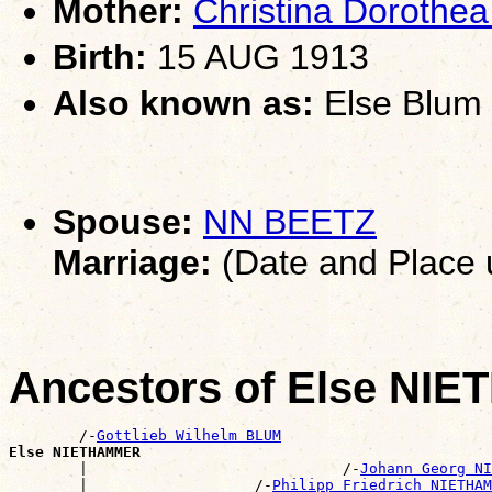
Mother:
Christina Doroth
Birth:
15 AUG 1913
Also known as:
Else Blum
Spouse:
NN BEETZ
Marriage:
(Date and Place
Ancestors of Else N
        /-
Gottlieb Wilhelm BLUM
Else NIETHAMMER

        |                             /-
Johann Georg NI
        |                   /-
Philipp Friedrich NIETHAM