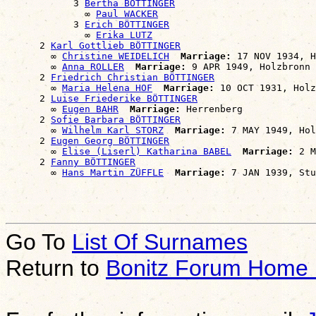
            3 
Bertha BÖTTINGER
              ∞ 
Paul WACKER
            3 
Erich BÖTTINGER
              ∞ 
Erika LUTZ
      2 
Karl Gottlieb BÖTTINGER
        ∞ 
Christine WEIDELICH
Marriage:
 17 NOV 1934, H
        ∞ 
Anna ROLLER
Marriage:
 9 APR 1949, Holzbronn

      2 
Friedrich Christian BÖTTINGER
        ∞ 
Maria Helena HOF
Marriage:
 10 OCT 1931, Holz
      2 
Luise Friederike BÖTTINGER
        ∞ 
Eugen BAHR
Marriage:
 Herrenberg

      2 
Sofie Barbara BÖTTINGER
        ∞ 
Wilhelm Karl STORZ
Marriage:
 7 MAY 1949, Hol
      2 
Eugen Georg BÖTTINGER
        ∞ 
Elise (Liserl) Katharina BABEL
Marriage:
 2 M
      2 
Fanny BÖTTINGER
        ∞ 
Hans Martin ZÜFFLE
Marriage:
Go To
List Of Surnames
Return to
Bonitz Forum Home