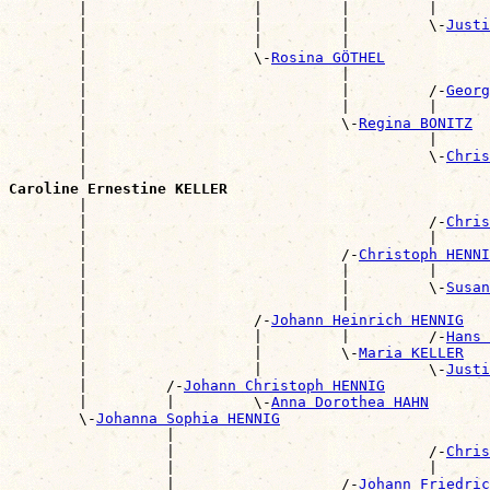
        |                   |         |         |      
        |                   |         |         \-
Justi
        |                   |         |                
        |                   \-
Rosina GÖTHEL
        |                             |                
        |                             |         /-
Georg
        |                             |         |      
        |                             \-
Regina BONITZ
        |                                       |      
        |                                       \-
Chris
        |                                              
Caroline Ernestine KELLER

        |                                             
        |                                       /-
Chris
        |                                       |      
        |                             /-
Christoph HENNI
        |                             |         |      
        |                             |         \-
Susan
        |                             |                
        |                   /-
Johann Heinrich HENNIG
        |                   |         |         /-
Hans 
        |                   |         \-
Maria KELLER
        |                   |                   \-
Justi
        |         /-
Johann Christoph HENNIG
        |         |         \-
Anna Dorothea HAHN
        \-
Johanna Sophia HENNIG
                  |                                    
                  |                             /-
Chris
                  |                             |      
                  |                   /-
Johann Friedric