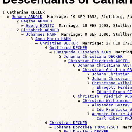
1 
Catharina KELLER
  ∞ 
Johann ARNOLD
Marriage:
 19 SEP 1653, Stollberg, Sa
      2 
Regina ARNOLD
        ∞ 
Georg BONITZ
Marriage:
 18 FEB 1698, Stollber
      2 
Elisabeth ARNOLD
        ∞ 
Johannes HAHN
Marriage:
 9 SEP 1680, Stollber
            3 
Anna Maria HAHN
              ∞ 
Christian DECKER
Marriage:
 27 FEB 1721
                  4 
Gottfried DECKER
                    ∞ 
Cunigunda Elisabeth KERN
Marriag
                        5 
Johanna Christiana DECKER
                          ∞ 
Christian Friedrich AUSTEL
                              6 
Johanna Christiana AUST
                                ∞ 
Christian Gottlieb GR
                                    7 
Johann Christian 
                                    7 
Johann Christian 
                                    7 
Christiana Wilhel
                                      ∞ 
Ehregott Ferdin
                                      ∞ 
Eduard Bruno SI
                              6 
Christian Friedrich AUS
                                ∞ 
Christina Wilhelmina 
                                    7 
Alexander Gustav 
                                      ∞ 
Ida Franziska W
                                    7 
Auguste Emilie AU
                                      ∞ 
Carl Robert KRÜ
                  4 
Christian DECKER
                    ∞ 
Johanna Dorothea TROWITZSCH
Marr
                        5 
Eva Dorothea DECKER