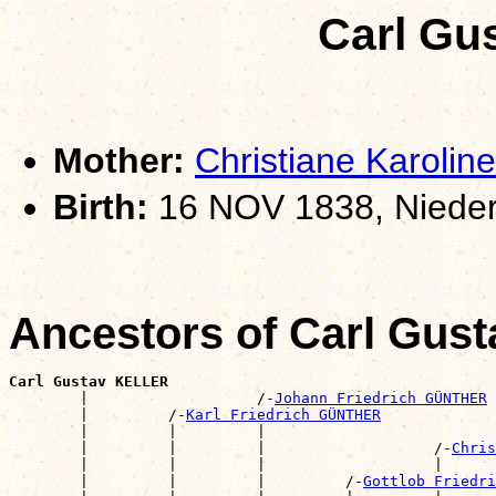
Carl Gu
Mother:
Christiane Karol
Birth:
16 NOV 1838, Nieder
Ancestors of Carl Gus
Carl Gustav KELLER

        |                   /-
Johann Friedrich GÜNTHER
        |         /-
Karl Friedrich GÜNTHER
        |         |         |                          
        |         |         |                   /-
Chris
        |         |         |                   |      
        |         |         |         /-
Gottlob Friedri