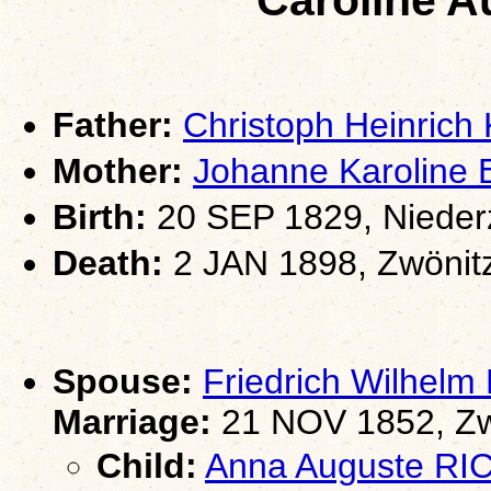
Father:
Christoph Heinric
Mother:
Johanne Karoline
Birth:
20 SEP 1829, Nieder
Death:
2 JAN 1898, Zwönit
Spouse:
Friedrich Wilhel
Marriage:
21 NOV 1852, Zw
Child:
Anna Auguste R