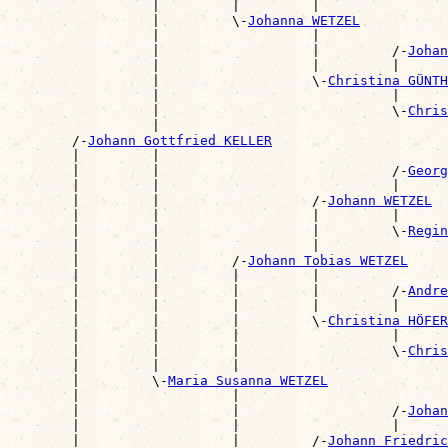
                  |         |         |                
                  |         \-
Johanna WETZEL
                  |                   |                
                  |                   |         /-
Johan
                  |                   |         |      
                  |                   \-
Christina GÜNTH
                  |                             |      
                  |                             \-
Chris
                  |                                    
        /-
Johann Gottfried KELLER
        |         |                                    
        |         |                             /-
Georg
        |         |                             |      
        |         |                   /-
Johann WETZEL
        |         |                   |         |      
        |         |                   |         \-
Regin
        |         |                   |                
        |         |         /-
Johann Tobias WETZEL
        |         |         |         |                
        |         |         |         |         /-
Andre
        |         |         |         |         |      
        |         |         |         \-
Christina HÖFER
        |         |         |                   |      
        |         |         |                   \-
Chris
        |         |         |                          
        |         \-
Maria Susanna WETZEL
        |                   |                          
        |                   |                   /-
Johan
        |                   |                   |      
        |                   |         /-
Johann Friedric