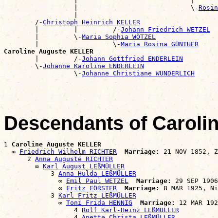
                  |                             |      
                  |                             \-
Rosin
                  |                                    
        /-
Christoph Heinrich KELLER
        |         |         /-
Johann Friedrich WETZEL
        |         \-
Maria Sophia WÖTZEL
        |                   \-
Maria Rosina GÜNTHER
Caroline Auguste KELLER

        |         /-
Johann Gottfried ENDERLEIN
        \-
Johanne Karoline ENDERLEIN
                  \-
Johanne Christiane WUNDERLICH
Descendants of Carol
1 
Caroline Auguste KELLER
  ∞ 
Friedrich Wilhelm RICHTER
Marriage:
 21 NOV 1852, Z
      2 
Anna Auguste RICHTER
        ∞ 
Karl August LEßMÜLLER
            3 
Anna Hulda LEßMÜLLER
              ∞ 
Emil Paul WETZEL
Marriage:
 29 SEP 1906
              ∞ 
Fritz FÖRSTER
Marriage:
 8 MAR 1925, Ni
            3 
Karl Fritz LEßMÜLLER
              ∞ 
Toni Frida HENNIG
Marriage:
 12 MAR 192
                  4 
Rolf Karl-Heinz LEßMÜLLER
                  4 
Anette Christa LEßMÜLLER