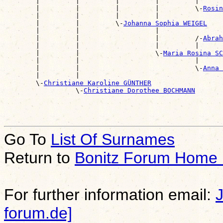
        |         |         |         |         |      
        |         |         |         |         \-
Rosin
        |         |         |         |                
        |         |         \-
Johanna Sophia WEIGEL
        |         |                   |                
        |         |                   |         /-
Abrah
        |         |                   |         |      
        |         |                   \-
Maria Rosina S
        |         |                             |      
        |         |                             \-
Anna 
        |         |                                    
        \-
Christiane Karoline GÜNTHER
                  \-
Christiane Dorothee BOCHMANN
Go To
List Of Surnames
Return to
Bonitz Forum Home
For further information email:
forum.de]