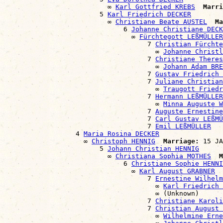
                          ∞ 
Karl Gottfried KREBS
Marri
                        5 
Karl Friedrich DECKER
                          ∞ 
Christiane Beate AUSTEL
Ma
                              6 
Johanne Christiane DECK
                                ∞ 
Fürchtegott LEßMÜLLER
                                    7 
Christian Fürchte
                                      ∞ 
Johanne Christl
                                    7 
Christiane Theres
                                      ∞ 
Johann Adam BRE
                                    7 
Gustav Friedrich 
                                    7 
Juliane Christian
                                      ∞ 
Traugott Friedr
                                    7 
Hermann LEßMÜLLER
                                      ∞ 
Minna Auguste W
                                    7 
Auguste Ernestine
                                    7 
Carl Gustav LEßMÜ
                                    7 
Emil LEßMÜLLER
                  4 
Maria Rosina DECKER
                    ∞ 
Christoph HENNIG
Marriage:
 15 JA
                        5 
Johann Christian HENNIG
                          ∞ 
Christiana Sophia MOTHES
M
                              6 
Christiane Sophie HENNI
                                ∞ 
Karl August GRABNER
                                    7 
Ernestine Wilhelm
                                      ∞ 
Karl Friedrich 
                                      ∞ (Unknown)

                                    7 
Christiane Karoli
                                    7 
Christian August 
                                      ∞ 
Wilhelmine Erne