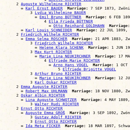
      2 
Auguste Wilhelmine RICHTER
        ∞ 
Karl Ernst BAUER
Marriage:
 7 SEP 1873, Zwöni
            3 
Lydia Wilhelmine BAUER
              ∞ 
Emil Bruno BÜTTNER
Marriage:
 6 FEB 189
                  4 
Ella Frieda BÜTTNER
                    ∞ 
Otto Reinhard GOLDHAHN
Marriage:
        ∞ 
Karl Louis SCHNEIDER
Marriage:
 22 JUL 1899, 
      2 
Friedrich Wilhelm RICHTER
        ∞ 
Emma Selma ROSCHER
Marriage:
 21 APR 1883, Zw
            3 
Friedrich Wilhelm RICHTER
              ∞ 
Helene Klara SCHENK
Marriage:
 1 JUN 19
            3 
Max Kurt RICHTER
              ∞ 
Marie Lina NEUKIRCHNER
Marriage:
 17 MA
                  4 
Elfriede Marie RICHTER
                    ∞ 
Arno Hans VOGEL
Marriage:
 1 OCT 
                        5 
Elfriede Brigitte VOGEL
            3 
Arthur Bruno RICHTER
              ∞ 
Marie Lina NEUKIRCHNER
Marriage:
 12 JU
            3 
Karl Oskar RICHTER
      2 
Emma Auguste RICHTER
        ∞ 
Robert Max UHLMANN
Marriage:
 18 NOV 1880, Zw
      2 
Oskar Albin RICHTER
        ∞ 
Lina Auguste SCHWOTZER
Marriage:
 4 MAY 1889,
            3 
Walter Rudi RICHTER
      2 
Ernst Otto RICHTER
        ∞ 
Auguste Emma GROß
Marriage:
 3 SEP 1892, Zwön
            3 
Gustav Adolf RICHTER
            3 
Ernst Otto RICHTER
        ∞ 
Ida Meta FICKER
Marriage: