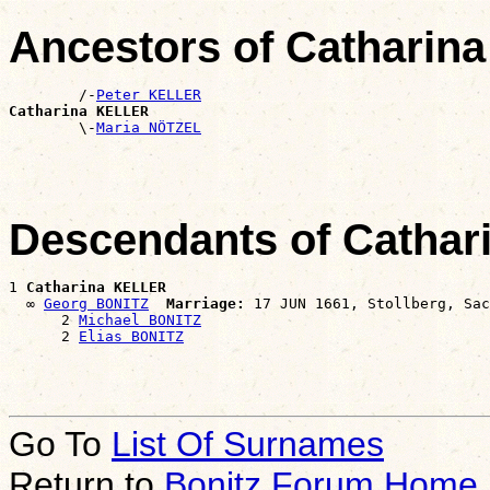
Ancestors of Catharin
        /-
Peter KELLER
Catharina KELLER

        \-
Maria NÖTZEL
Descendants of Catha
1 
Catharina KELLER
  ∞ 
Georg BONITZ
Marriage:
 17 JUN 1661, Stollberg, Sac
      2 
Michael BONITZ
      2 
Elias BONITZ
Go To
List Of Surnames
Return to
Bonitz Forum Home