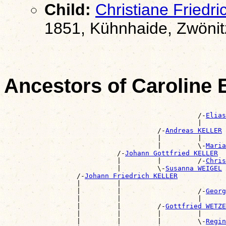
Child:
Christiane Frie
1851, Kühnhaide, Zwönit
Ancestors of Caroline
                                                       
                                                /-
Elias
                                                |      
                                      /-
Andreas KELLER
                                      |         |      
                                      |         \-
Maria
                            /-
Johann Gottfried KELLER
                            |         |         /-
Chris
                            |         \-
Susanna WEIGEL
                  /-
Johann Friedrich KELLER
                  |         |                          
                  |         |                   /-
Georg
                  |         |                   |      
                  |         |         /-
Gottfried WETZE
                  |         |         |         |      
                  |         |         |         \-
Regin