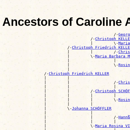
Ancestors of Caroline
                                                /-
Georg
                                      /-
Christoph KELLE
                                      |         \-
Maria
                            /-
Christoph Friedrich KELLE
                            |         |         /-
Chris
                            |         \-
Maria Barbara M
                            |                   |      
                            |                   \-
Rosin
                            |                          
                  /-
Christoph Friedrich KELLER
                  |         |                          
                  |         |                   /-
Chris
                  |         |                   |      
                  |         |         /-
Christoph SCHÖF
                  |         |         |         |      
                  |         |         |         \-
Rosin
                  |         |         |                
                  |         \-
Johanna SCHÖFFLER
                  |                   |                
                  |                   |         /-
Hannß
                  |                   |         |      
                  |                   \-
Maria Rosina V