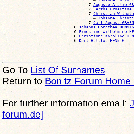
                                      ∞ 
Johanne Christl
                                    7 
Auguste Amalie GR
                                    7 
Bertha Ernestine 
                                    7 
Christian Wilhelm
                                      ∞ 
Johanne Christi
                                    7 
Carl August GRABN
                              6 
Johanna Dorothea HENNIG
                              6 
Ernestine Wilhelmine HE
                              6 
Christiane Karoline HEN
                              6 
Karl Gottlob HENNIG
Go To
List Of Surnames
Return to
Bonitz Forum Home
For further information email:
forum.de]