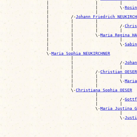
                  |                   |         |      
                  |                   |         \-
Rosin
                  |                   |                
                  |         /-
Johann Friedrich NEUKIRCH
                  |         |         |                
                  |         |         |         /-
Chris
                  |         |         |         |      
                  |         |         \-
Maria Regina HA
                  |         |                   |      
                  |         |                   \-
Sabin
                  |         |                          
                  \-
Maria Sophia NEUKIRCHNER
                            |                          
                            |                   /-
Johan
                            |                   |      
                            |         /-
Christian OESER
                            |         |         |      
                            |         |         \-
Maria
                            |         |                
                            \-
Christiana Sophia OESER
                                      |                
                                      |         /-
Gottf
                                      |         |      
                                      \-
Maria Justina G
                                                |      
                                                \-
Justi
                                                       